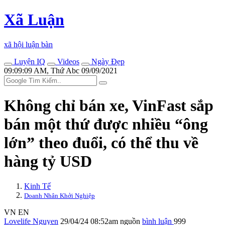
Xã Luận
xã hội luận bàn
Luyện IQ
Videos
Ngày Đẹp
09:09:09 AM, Thứ Abc 09/09/2021
Không chỉ bán xe, VinFast sắp
bán một thứ được nhiều “ông
lớn” theo đuổi, có thể thu về
hàng tỷ USD
Kinh Tế
Doanh Nhân Khởi Nghiệp
VN
EN
Lovelife Nguyen
29/04/24 08:52am
nguồn
bình luận
999