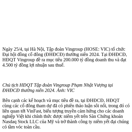
Ngày 25/4, tại Hà Nội, Tập đoàn Vingroup (HOSE: VIC) tổ chức
Đại hội đồng cổ đông (ĐHĐCĐ) thường niên 2024. Tại ĐHĐCĐ,
HĐQT Vingroup đề ra mục tiêu 200.000 tỷ đồng doanh thu và đạt
4.500 tỷ đồng lợi nhuận sau thuế.
Chủ tịch HĐQT Tập đoàn Vingroup Phạm Nhật Vượng tại
ĐHĐCĐ thường niên 2024. Ảnh: VIC
Bên cạnh các kế hoạch và mục tiêu đề ra, tại ĐHĐCĐ, HĐQT
cùng các cổ đông tham dự đã có phiên thảo luận sôi nổi, trong đó có
liên quan tới VinFast, biểu tượng truyền cảm hứng cho các doanh
nghiệp Việt khi chính thức được niêm yết trên Sàn Chứng khoán
Nasdaq Stock LLC của Mỹ và trở thành công ty niêm yết đại chúng
có tầm vóc toàn cầu.