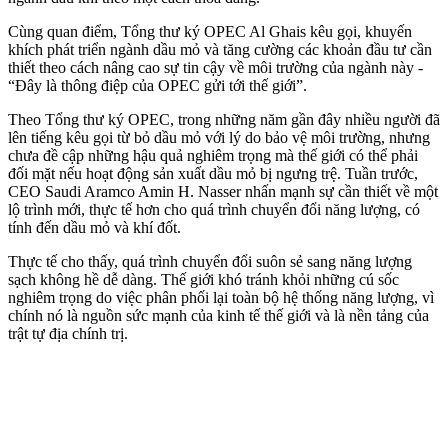
Cùng quan điểm, Tổng thư ký OPEC Al Ghais kêu gọi, khuyến
khích phát triển ngành dầu mỏ và tăng cường các khoản đầu tư cần
thiết theo cách nâng cao sự tin cậy về môi trường của ngành này -
“Đây là thông điệp của OPEC gửi tới thế giới”.
Theo Tổng thư ký OPEC, trong những năm gần đây nhiều người đã
lên tiếng kêu gọi từ bỏ dầu mỏ với lý do bảo vệ môi trường, nhưng
chưa đề cập những hậu quả nghiêm trọng mà thế giới có thể phải
đối mặt nếu hoạt động sản xuất dầu mỏ bị ngưng trệ. Tuần trước,
CEO Saudi Aramco Amin H. Nasser nhấn mạnh sự cần thiết về một
lộ trình mới, thực tế hơn cho quá trình chuyển đổi năng lượng, có
tính đến dầu mỏ và khí đốt.
Thực tế cho thấy, quá trình chuyển đổi suôn sẻ sang năng lượng
sạch không hề dễ dàng. Thế giới khó tránh khỏi những cú sốc
nghiêm trọng do việc phân phối lại toàn bộ hệ thống năng lượng, vì
chính nó là nguồn sức mạnh của kinh tế thế giới và là nền tảng của
trật tự địa chính trị.