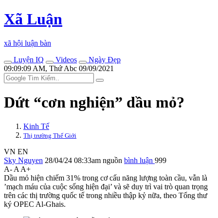
Xã Luận
xã hội luận bàn
Luyện IQ
Videos
Ngày Đẹp
09:09:09 AM, Thứ Abc 09/09/2021
Dứt “cơn nghiện” dầu mỏ?
Kinh Tế
Thị trường Thế Giới
VN
EN
Sky Nguyen
28/04/24 08:33am
nguồn
bình luận
999
A-
A
A+
Dầu mỏ hiện chiếm 31% trong cơ cấu năng lượng toàn cầu, vẫn là
’mạch máu của cuộc sống hiện đại’ và sẽ duy trì vai trò quan trọng
trên các thị trường quốc tế trong nhiều thập kỷ nữa, theo Tổng thư
ký OPEC Al-Ghais.