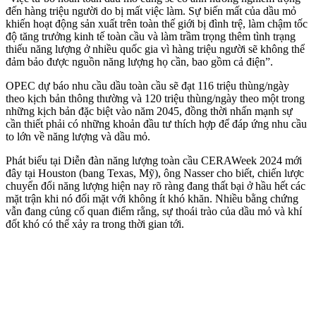
đến hàng triệu người do bị mất việc làm. Sự biến mất của dầu mỏ
khiến hoạt động sản xuất trên toàn thế giới bị đình trệ, làm chậm tốc
độ tăng trưởng kinh tế toàn cầu và làm trầm trọng thêm tình trạng
thiếu năng lượng ở nhiều quốc gia vì hàng triệu người sẽ không thể
đảm bảo được nguồn năng lượng họ cần, bao gồm cả điện”.
OPEC dự báo nhu cầu dầu toàn cầu sẽ đạt 116 triệu thùng/ngày
theo kịch bản thông thường và 120 triệu thùng/ngày theo một trong
những kịch bản đặc biệt vào năm 2045, đồng thời nhấn mạnh sự
cần thiết phải có những khoản đầu tư thích hợp để đáp ứng nhu cầu
to lớn về năng lượng và dầu mỏ.
Phát biểu tại Diễn đàn năng lượng toàn cầu CERAWeek 2024 mới
đây tại Houston (bang Texas, Mỹ), ông Nasser cho biết, chiến lược
chuyển đổi năng lượng hiện nay rõ ràng đang thất bại ở hầu hết các
mặt trận khi nó đối mặt với không ít khó khăn. Nhiều bằng chứng
vẫn đang củng cố quan điểm rằng, sự thoái trào của dầu mỏ và khí
đốt khó có thể xảy ra trong thời gian tới.