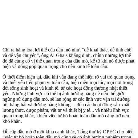
Chỉ ra hàng loạt lợi thế của dầu mỏ như, “dễ khai thác, dễ tinh chế
và dễ vận chuyển”, ông Al-Ghais khẳng định, chính những lợi thế
đó đã củng cố vị thế quan trọng của dầu mỏ, kể từ khi nó được phát
hiện và đóng góp quan trọng cho nền kinh tế toàn cầu.
Ở thời điểm hiện tại, dầu khí vẫn đang thể hiện rõ vai trò quan trọng
và thiết yếu trên phạm vi toàn cầu, hiện diện mọi lúc, mọi nơi trong
đời sống sinh hoạt và kinh tế, từ các hoạt động thường nhật thiết
yếu. Những lĩnh vực có thể bị ảnh hưởng nặng nề nếu thế giới
ngừng sử dụng dầu mỏ, sẽ lan rộng từ các lĩnh vực vận tải đường
bộ, hàng hải và đường hàng không… đến các hoạt động sản xuất
lương thực, dược phẩm, vật tư và thiết bị y tế... và nhiều lĩnh vực
quan trọng khác, khiến việc từ bỏ hoàn toàn dầu mỏ càng trở nên
khó khăn.
Đề cập dầu mỏ ở một khía cạnh khác, Tổng thư ký OPEC cho biết,
“việc từ bỏ hoàn toàn dầu mỏ cũng sẽ có ảnh hưởng nghiêm trọng