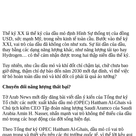
Thế kỷ XX là thế kỷ của dầu mỏ định Hình Sự thống trị của đồng
USD, sức mạnh Mỹ, trong nền kinh tế toàn cầu. Bước vào thế kỷ
XXI, vai trò của dầu đã không còn như xưa. Sự lùi dần của dầu,
thay bằng các dạng năng lượng khác, như năng lượng tái tạo hay
Hydrogen… có thể cảm nhận được trong hai thập niên đầu thế kỷ.
Tuy nhiên, nhu cầu dầu mỏ và khí đốt chỉ chậm lại, chứ chưa bao
giờ dừng, thậm chí dự báo đến năm 2030 mới đạt đỉnh, vì thế việc
từ bỏ hoàn toàn dầu mỏ và khí đốt có phải là quá ảo tưởng?
Chuyển đổi năng lượng thất bại?
Tờ Arab News mới đây đăng bài viết dẫn ý kiến của Tổng thư ký
Tổ chức các nước xuất khẩu dầu mỏ (OPEC) Haitham Al-Ghais và
Chủ tịch kiêm CEO Tập đoàn năng lượng Saudi Aramco của Saudi
Arabia Amin H. Nasser, nhấn mạnh vai trò không thể thiếu của dầu
mỏ trong các hoạt động của đời sống hiện đại.
Theo Tổng thư ký OPEC Haitham Al-Ghais, dầu mỏ có vai trò
quan trọng và thiết yếu trên các thị trường quốc tế, vì thế lời kêu gọi