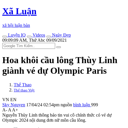
Xã Luận
xã hội luận bàn
Luyện IQ
Videos
Ngày Đẹp
09:09:09 AM, Thứ Abc 09/09/2021
Hoa khôi cầu lông Thùy Linh
giành vé dự Olympic Paris
Thể Thao
Thể thao Việt
VN
EN
Sky Nguyen
17/04/24 02:54pm
nguồn
bình luận
999
A-
A
A+
Nguyễn Thùy Linh thông báo tin vui cô chính thức có vé dự
Olympic 2024 nội dung đơn nữ môn cầu lông.