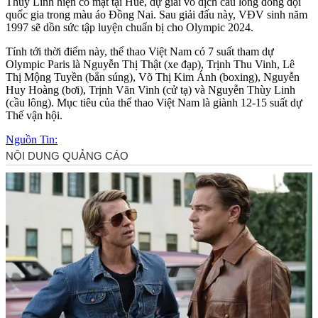
Thùy Linh hiện có mặt tại Huế, dự giải vô địch cầu lông đồng đội
quốc gia trong màu áo Đồng Nai. Sau giải đấu này, VĐV sinh năm
1997 sẽ dồn sức tập luyện chuẩn bị cho Olympic 2024.
Tính tới thời điểm này, thể thao Việt Nam có 7 suất tham dự
Olympic Paris là Nguyễn Thị Thật (xe đạp), Trịnh Thu Vinh, Lê
Thị Mộng Tuyền (bắn súng), Võ Thị Kim Ánh (boxing), Nguyễn
Huy Hoàng (bơi), Trịnh Văn Vinh (cử tạ) và Nguyễn Thùy Linh
(cầu lông). Mục tiêu của thể thao Việt Nam là giành 12-15 suất dự
Thế vận hội.
Nguồn Tin: