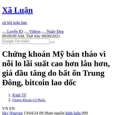
Xã Luận
xã hội luận bàn
Luyện IQ
Videos
Ngày Đẹp
09:09:09 AM, Thứ Abc 09/09/2021
Chứng khoán Mỹ bán tháo vì
nỗi lo lãi suất cao hơn lâu hơn,
giá dầu tăng do bất ổn Trung
Đông, bitcoin lao dốc
Kinh Tế
Chứng Khoán Cổ Phiếu
VN
EN
Sky Nguyen
13/04/24 09:38am
nguồn
bình luận
999