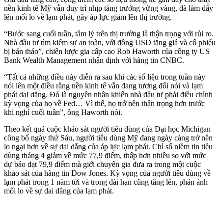
nền kinh tế Mỹ vẫn duy trì nhịp tăng trưởng vững vàng, đã làm dấy
lên mối lo về lạm phát, gây áp lực giảm lên thị trường.
“Bước sang cuối tuần, tâm lý trên thị trường là thận trọng với rủi ro.
Nhà đầu tư tìm kiếm sự an toàn, với đồng USD tăng giá và cổ phiếu
bị bán tháo”, chiến lược gia cấp cao Rob Haworth của công ty US
Bank Wealth Management nhận định với hãng tin CNBC.
“Tất cả những điều này diễn ra sau khi các số liệu trong tuần này
nói lên một điều rằng nền kinh tế vẫn đang tương đối nói và lạm
phát dai dẳng. Đó là nguyên nhân khiến nhà đầu tư phải điều chỉnh
kỳ vọng của họ về Fed… Vì thế, họ trở nên thận trọng hơn trước
khi nghỉ cuối tuần”, ông Haworth nói.
Theo kết quả cuộc khảo sát người tiêu dùng của Đại học Michigan
công bố ngày thứ Sáu, người tiêu dùng Mỹ đang ngày càng trở nên
lo ngại hơn về sự dai dẳng của áp lực lạm phát. Chỉ số niềm tin tiêu
dùng tháng 4 giảm về mức 77,9 điểm, thấp hơn nhiều so với mức
dự báo đạt 79,9 điểm mà giới chuyên gia đưa ra trong một cuộc
khảo sát của hãng tin Dow Jones. Kỳ vọng của người tiêu dùng về
lạm phát trong 1 năm tới và trong dài hạn cũng tăng lên, phản ánh
mối lo về sự dai dẳng của lạm phát.