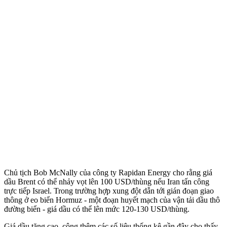
Chủ tịch Bob McNally của công ty Rapidan Energy cho rằng giá
dầu Brent có thể nhảy vọt lên 100 USD/thùng nếu Iran tấn công
trực tiếp Israel. Trong trường hợp xung đột dẫn tới gián đoạn giao
thông ở eo biển Hormuz - một đoạn huyết mạch của vận tải dầu thô
đường biển - giá dầu có thể lên mức 120-130 USD/thùng.
Giá dầu tăng cao, cộng thêm các số liệu thống kê gần đây cho thấy