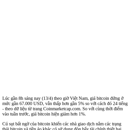
Lúc gần 8h sáng nay (13/4) theo giờ Việt Nam, giá bitcoin đứng ở
mức gần 67.000 USD, vẫn thấp hơn gần 5% so với cách đó 24 tiếng
- theo dữ liệu từ trang Coinmarketcap.com. So với cùng thời điểm
vào tuần trước, giá bitcoin hiện giảm hơn 1%.
Cú sụt bất ngờ của bitcoin khiến các nhà giao dịch nắm các trạng
thái bitcoin và tiền ảo khác có sử dụng đòn bẩy tài chính thiệt hại