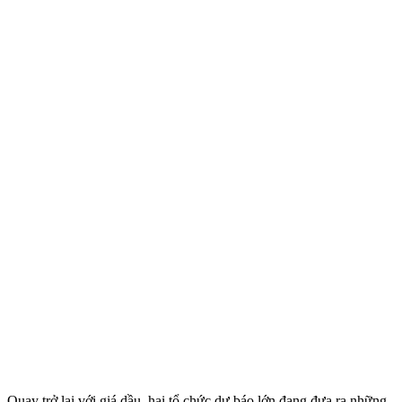
Quay trở lại với giá dầu, hai tổ chức dự báo lớn đang đưa ra những