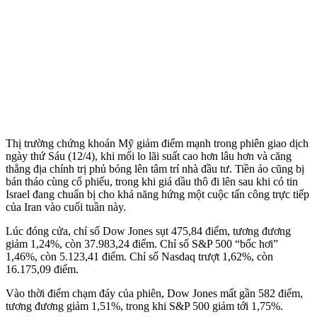
Thị trường chứng khoán Mỹ giảm điểm mạnh trong phiên giao dịch
ngày thứ Sáu (12/4), khi mối lo lãi suất cao hơn lâu hơn và căng
thẳng địa chính trị phủ bóng lên tâm trí nhà đầu tư. Tiền ảo cũng bị
bán tháo cùng cổ phiếu, trong khi giá dầu thô đi lên sau khi có tin
Israel đang chuẩn bị cho khả năng hứng một cuộc tấn công trực tiếp
của Iran vào cuối tuần này.
Lúc đóng cửa, chỉ số Dow Jones sụt 475,84 điểm, tương đương
giảm 1,24%, còn 37.983,24 điểm. Chỉ số S&P 500 “bốc hơi”
1,46%, còn 5.123,41 điểm. Chỉ số Nasdaq trượt 1,62%, còn
16.175,09 điểm.
Vào thời điểm chạm đáy của phiên, Dow Jones mất gần 582 điểm,
tương đương giảm 1,51%, trong khi S&P 500 giảm tới 1,75%.