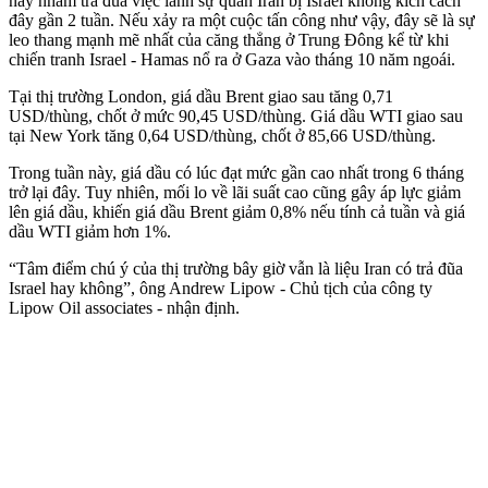
này nhằm trả đũa việc lãnh sự quán Iran bị Israel không kích cách
đây gần 2 tuần. Nếu xảy ra một cuộc tấn công như vậy, đây sẽ là sự
leo thang mạnh mẽ nhất của căng thẳng ở Trung Đông kể từ khi
chiến tranh Israel - Hamas nổ ra ở Gaza vào tháng 10 năm ngoái.
Tại thị trường London, giá dầu Brent giao sau tăng 0,71
USD/thùng, chốt ở mức 90,45 USD/thùng. Giá dầu WTI giao sau
tại New York tăng 0,64 USD/thùng, chốt ở 85,66 USD/thùng.
Trong tuần này, giá dầu có lúc đạt mức gần cao nhất trong 6 tháng
trở lại đây. Tuy nhiên, mối lo về lãi suất cao cũng gây áp lực giảm
lên giá dầu, khiến giá dầu Brent giảm 0,8% nếu tính cả tuần và giá
dầu WTI giảm hơn 1%.
“Tâm điểm chú ý của thị trường bây giờ vẫn là liệu Iran có trả đũa
Israel hay không”, ông Andrew Lipow - Chủ tịch của công ty
Lipow Oil as‌sociates - nhận định.