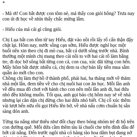
*
- Má ơi! Con bắt được con tôm nè, má thấy con giỏi hông? Trưa nay
con út đi học về nhìn thấy chắc mừng lắm.
- Hiếu của má cái gì cũng giỏi.
Chị Lụa bắt con tôm từ tay Hiếu, đặt vào nồi rồi lấy rổ cẩn thận đậy
chặt lại. Hôm nay, nước sông cạn sớm, Hiếu được nghỉ học một
buổi nên xin theo chị đi mò cua, bắt cá dưới sông trước nhà. Bình
thường một mình chị mang theo cái nồi to với hai cái rổ làm bằng
tre, đi dọc bờ sông bắt từng con cá, con cua, xúc đãi từng con hến.
Mấy hôm bắt được nhiều cá, chị đem ra chợ bán lấy tiền mua sắm
quần áo mới cho con.
Chồng chị làm thợ hồ ở thành phố, phải hai, ba tháng mới về thăm
nhà một lần, đem tiền về cho chị nuôi hai con ăn học. Mỗi lần anh
về đều mua đồ chơi với bánh cho con nên mỗi lần anh đi, hai đứa
nhỏ đều không muốn. Tối qua, anh gọi bảo chị hôm nay sẽ về nhà
nhưng lại căn dặn chị đừng cho hai đứa nhỏ biết. Chị cố xúc thêm
vài lượt hến nữa rồi gọi Hiếu lên bờ, về nhà nấu cơm chuẩn bị sẵn
sàng đón anh.
Từng tia nắng như thiêu như đốt chạy theo bóng nhóm trẻ đi bộ trên
con đường quê. Mỗi đứa cầm thêm tàu lá chuối che trên đỉnh đầu để
bớt cái nắng. Đến trước ngôi nhà có hàng rào hoa dâ‌m bụt đang nở