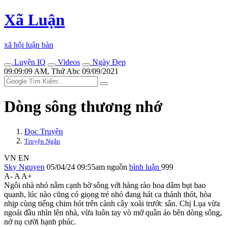
Xã Luận
xã hội luận bàn
Luyện IQ
Videos
Ngày Đẹp
09:09:09 AM, Thứ Abc 09/09/2021
Dòng sông thương nhớ
Đọc Truyện
Truyện Ngắn
VN
EN
Sky Nguyen
05/04/24 09:55am
nguồn
bình luận
999
A-
A
A+
Ngôi nhà nhỏ nằm cạnh bờ sông với hàng rào hoa dâ‌m bụt bao
quanh, lúc nào cũng có giọng trẻ nhỏ đang hát ca thánh thót, hòa
nhịp cùng tiếng chim hót trên cành cây xoài trước sân. Chị Lụa vừa
ngoái đầu nhìn lên nhà, vừa luôn tay vò mớ quần áo bên dòng sông,
nở nụ cười hạnh phúc.