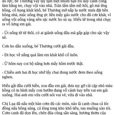
đỏ rực, bé Thương vẫy tay tạm biệt nhóm bạn rồi đẩy cánh cổng
làm bằng tre, chạy vội vào nhà. Trán lấm tấm mồ hôi, gò má ửng
hồng, cổ họng khát khô, bé Thương mở nắp lu nước mưa đặt bên
hông nhà, múc uống ừng ực liền mấy gáo nước cho đã cơn khát, vì
uống vội uống vàng nên sặc nước ho sù sụ. Hiếu từ trong nhà chạy
ra vỗ lưng em gái.
- Út uống từ từ thôi, có ai giành uống đâu mà gấp gáp cho sặc vậy
nè.
Cơn ho dằn xuống, bé Thương cười gãi đầu.
- Đi học về nắng quá làm em khát khô cổ luôn.
- Ừ hôm nay coi bộ nắng hơn mấy hôm trước thật.
- Chiều anh hai đi học nhớ lấy chai đong nước đem theo uống
nghen.
Hiếu gật đầu cười hiền, xoa đầu em gái, đưa tay gỡ cái cặp nhỏ màu
hồng có in hình mấy con bướm đang vỗ cánh bay trên vai em gái
xuống. Hai anh em vừa cười nói vui vẻ, vừa đi vào nhà.
Chị Lụa đã nấu một bàn cơm đủ các món, nào là canh chua cá lóc
đồng nấu bông súng, cá lòng tong kho khô tiêu, rau muống xào tỏi.
Cơm canh đã dọn lên, chén đũa cũng sẵn sàng, hương thơm của