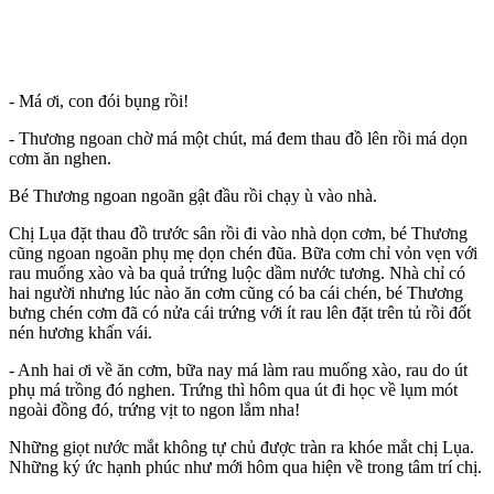
- Má ơi, con đói bụng rồi!
- Thương ngoan chờ má một chút, má đem thau đồ lên rồi má dọn
cơm ăn nghen.
Bé Thương ngoan ngoãn gật đầu rồi chạy ù vào nhà.
Chị Lụa đặt thau đồ trước sân rồi đi vào nhà dọn cơm, bé Thương
cũng ngoan ngoãn phụ mẹ dọn chén đũa. Bữa cơm chỉ vỏn vẹn với
rau muống xào và ba quả trứng luộc dầm nước tương. Nhà chỉ có
hai người nhưng lúc nào ăn cơm cũng có ba cái chén, bé Thương
bưng chén cơm đã có nửa cái trứng với ít rau lên đặt trên tủ rồi đốt
nén hương khấn vái.
- Anh hai ơi về ăn cơm, bữa nay má làm rau muống xào, rau do út
phụ má trồng đó nghen. Trứng thì hôm qua út đi học về lụm mót
ngoài đồng đó, trứng vịt to ngon lắm nha!
Những giọt nước mắt không tự chủ được tràn ra khóe mắt chị Lụa.
Những ký ức hạnh phúc như mới hôm qua hiện về trong tâm trí chị.