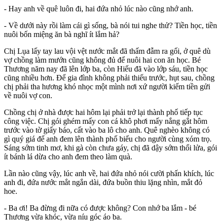
- Hay anh về quê luôn đi, hai đứa nhỏ lúc nào cũng nhớ anh.
- Về dưới này rồi làm cái gì sống, bà nói tui nghe thử? Tiền học, tiền
nuôi bốn miệng ăn bà nghĩ ít lắm hả?
Chị Lụa lấy tay lau vội vệt nước mắt đã thấm đẫm ra gối, ở quê dù
vợ chồng làm mướn cũng không đủ để nuôi hai con ăn học. Bé
Thương năm nay đã lên lớp ba, còn Hiếu đã vào lớp sáu, tiền học
cũng nhiều hơn. Để gia đình không phải thiếu trước, hụt sau, chồng
chị phải tha hương khó nhọc một mình nơi xứ người kiếm tiền gửi
về nuôi vợ con.
Chồng chị ở nhà được hai hôm lại phải trở lại thành phố tiếp tục
công việc. Chị gói ghém mấy con cá khô phơi mấy nắng gắt hôm
trước vào tờ giấy báo, cất vào ba lô cho anh. Quê nghèo không có
gì quý giá để anh đem lên thành phố biếu cho người cùng xóm trọ.
Sáng sớm tinh mơ, khi gà còn chưa gáy, chị đã dậy sớm thổi lửa, gói
ít bánh lá dừa cho anh đem theo làm quà.
Lần nào cũng vậy, lúc anh về, hai đứa nhỏ nói cười phấn khích, lúc
anh đi, đứa nước mắt ngắn dài, đứa buồn thiu lặng nhìn, mắt đỏ
hoe.
- Ba ơi! Ba đừng đi nữa có được không? Con nhớ ba lắm - bé
Thương vừa khóc, vừa níu góc áo ba.