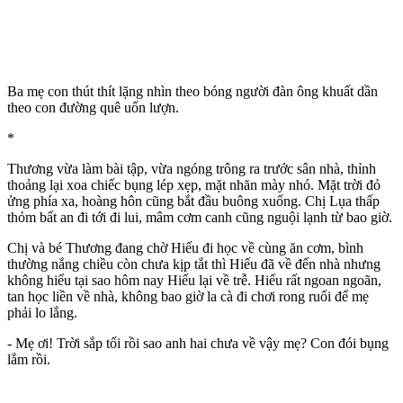
Ba mẹ con thút thít lặng nhìn theo bóng người đàn ông khuất dần
theo con đường quê uốn lượn.
*
Thương vừa làm bài tập, vừa ngóng trông ra trước sân nhà, thỉnh
thoảng lại xoa chiếc bụng lép xẹp, mặt nhăn mày nhó. Mặt trời đỏ
ửng phía xa, hoàng hôn cũng bắt đầu buông xuống. Chị Lụa thấp
thỏm bất an đi tới đi lui, mâm cơm canh cũng nguội lạnh từ bao giờ.
Chị và bé Thương đang chờ Hiếu đi học về cùng ăn cơm, bình
thường nắng chiều còn chưa kịp tắt thì Hiếu đã về đến nhà nhưng
không hiểu tại sao hôm nay Hiếu lại về trễ. Hiếu rất ngoan ngoãn,
tan học liền về nhà, không bao giờ la cà đi chơi rong ruổi để mẹ
phải lo lắng.
- Mẹ ơi! Trời sắp tối rồi sao anh hai chưa về vậy mẹ? Con đói bụng
lắm rồi.