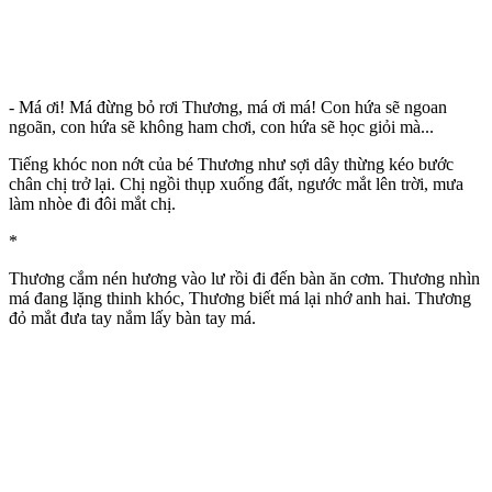
- Má ơi! Má đừng bỏ rơi Thương, má ơi má! Con hứa sẽ ngoan
ngoãn, con hứa sẽ không ham chơi, con hứa sẽ học giỏi mà...
Tiếng khóc non nớt của bé Thương như sợi dây thừng kéo bước
chân chị trở lại. Chị ngồi thụp xuống đất, ngước mắt lên trời, mưa
làm nhòe đi đôi mắt chị.
*
Thương cắm nén hương vào lư rồi đi đến bàn ăn cơm. Thương nhìn
má đang lặng thinh khóc, Thương biết má lại nhớ anh hai. Thương
đỏ mắt đưa tay nắm lấy bàn tay má.