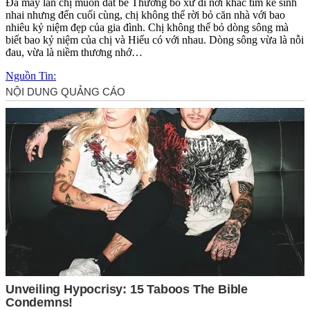
Đã mấy lần chị muốn dắt bé Thương bỏ xứ đi nơi khác tìm kế sinh
nhai nhưng đến cuối cùng, chị không thể rời bỏ căn nhà với bao
nhiêu kỷ niệm đẹp của gia đình. Chị không thể bỏ dòng sông mà
biết bao kỷ niệm của chị và Hiếu có với nhau. Dòng sông vừa là nỗi
đau, vừa là niềm thương nhớ…
Nguồn Tin: