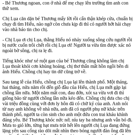
- Bé Thương ngoan, con ở nhà để mẹ chạy lên trường tìm anh con
thử xem.
Chị Lụa căn dặn bé Thương mấy lời rồi cẩn thận khép cửa, chuẩn bị
chạy đi tìm Hiếu, nào ngờ còn chưa kịp đi thì có người hớt hải chạy
vào nhà báo tin cho chị.
- Chị Lụa ơi chị Lụa, thằng Hiếu nó nhảy xuống sông cứu người rồi
bị nước cuốn trôi chết rồi chị Lụa ơi! Người ta vừa tìm được xác nó
ngoài bờ sông, chị ra lẹ đi.
Tiếng khóc như xé ruột gan của bé Thương cũng không làm chị
Lụa thoát khỏi cơn khủng hoảng, chị thơ thẩn mất hồn ngồi bên di
ảnh Hiếu. Chồng chị hay tin dữ cũng trở về.
Sau tang lễ của Hiếu, chồng chị Lụa lại lên thành phố. Một tháng,
hai tháng, nửa năm rồi đến giỗ đầu của Hiếu, chị Lụa mới gặp lại
chồng lần nữa. Một năm mất con, đau đớn, xót xa vừa vơi đi thì
giông bão từ người chồng lần nữa kéo đến. Chồng chị đưa cho chị
vài triệu đồng cùng với đơn ly hôn đã có chữ ký của anh. Anh nói
từ nay anh không về nhà nữa, anh đã có người phụ nữ khác trên
thành phố, người ta còn sinh cho anh một đứa con trai kháu khỉnh
đáng yêu. Bé Thương khóc nức nở, níu tay ba nhưng anh vẫn bỏ đi.
Mưa to gió lớn, từng hạt mưa trút hết lên người chị Lụa đang đứng
lặng yên sau cổng rào dõi mắt nhìn theo bóng người đàn ông đã lên