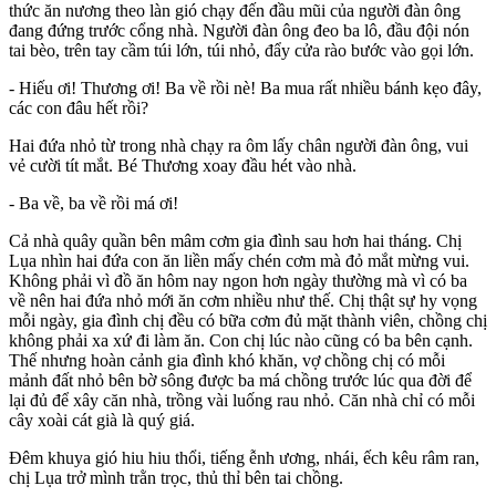
thức ăn nương theo làn gió chạy đến đầu mũi của người đàn ông
đang đứng trước cổng nhà. Người đàn ông đeo ba lô, đầu đội nón
tai bèo, trên tay cầm túi lớn, túi nhỏ, đẩy cửa rào bước vào gọi lớn.
- Hiếu ơi! Thương ơi! Ba về rồi nè! Ba mua rất nhiều bánh kẹo đây,
các con đâu hết rồi?
Hai đứa nhỏ từ trong nhà chạy ra ôm lấy chân người đàn ông, vui
vẻ cười tít mắt. Bé Thương xoay đầu hét vào nhà.
- Ba về, ba về rồi má ơi!
Cả nhà quây quần bên mâm cơm gia đình sau hơn hai tháng. Chị
Lụa nhìn hai đứa con ăn liền mấy chén cơm mà đỏ mắt mừng vui.
Không phải vì đồ ăn hôm nay ngon hơn ngày thường mà vì có ba
về nên hai đứa nhỏ mới ăn cơm nhiều như thế. Chị thật sự hy vọng
mỗi ngày, gia đình chị đều có bữa cơm đủ mặt thành viên, chồng chị
không phải xa xứ đi làm ăn. Con chị lúc nào cũng có ba bên cạnh.
Thế nhưng hoàn cảnh gia đình khó khăn, vợ chồng chị có mỗi
mảnh đất nhỏ bên bờ sông được ba má chồng trước lúc qua đời để
lại đủ để xây căn nhà, trồng vài luống rau nhỏ. Căn nhà chỉ có mỗi
cây xoài cát già là quý giá.
Đêm khuya gió hiu hiu thổi, tiếng ễnh ương, nhái, ếch kêu râm ran,
chị Lụa trở mình trằn trọc, thủ thỉ bên tai chồng.