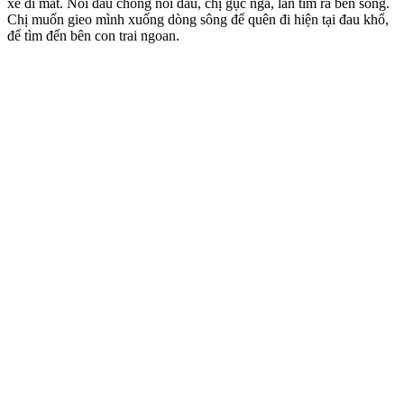
xe đi mất. Nỗi đau chồng nỗi đau, chị gục ngã, lần tìm ra bến sông.
Chị muốn gieo mình xuống dòng sông để quên đi hiện tại đau khổ,
để tìm đến bên con trai ngoan.