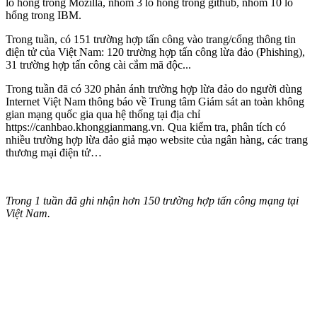
lỗ hổng trong Mozilla, nhóm 3 lỗ hổng trong gi‌thub, nhóm 10 lỗ
hổng trong IBM.
Trong tuần, có 151 trường hợp tấn công vào trang/cổng thông tin
điện tử của Việt Nam: 120 trường hợp tấn công lừa đảo (Phishing),
31 trường hợp tấn công cài cắm mã độc...
Trong tuần đã có 320 phản ánh trường hợp lừa đảo do người dùng
Internet Việt Nam thông báo về Trung tâm Giám sát an toàn không
gian mạng quốc gia qua hệ thống tại địa chỉ
https://canhbao.khonggianmang.vn. Qua kiểm tra, phân tích có
nhiều trường hợp lừa đảo giả mạo website của ngân hàng, các trang
thương mại điện tử…
Trong 1 tuần đã ghi nhận hơn 150 trường hợp tấn công mạng tại
Việt Nam.