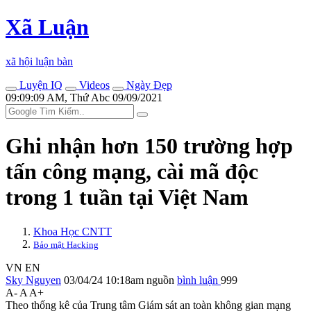
Xã Luận
xã hội luận bàn
Luyện IQ
Videos
Ngày Đẹp
09:09:09 AM, Thứ Abc 09/09/2021
Ghi nhận hơn 150 trường hợp
tấn công mạng, cài mã độc
trong 1 tuần tại Việt Nam
Khoa Học CNTT
Bảo mật Hacking
VN
EN
Sky Nguyen
03/04/24 10:18am
nguồn
bình luận
999
A-
A
A+
Theo thống kê của Trung tâm Giám sát an toàn không gian mạng