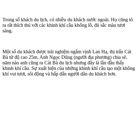
Trong số khách du lịch, có nhiều du khách nước ngoài. Họ cũng tỏ
ra rất thích thú với các khinh khí cầu khổng lồ, đủ sắc màu tươi
sáng.
Một số du khách được trải nghiệm ngắm vịnh Lan Hạ, thị trấn Cát
Bà từ độ cao 25m. Anh Ngọc Dũng (người địa phương) chia sẻ,
năm nào anh cũng ra Cát Bà du lịch nhưng đây là lần đầu thấy
khinh khí cầu. Sự xuất hiện của những khinh khí cầu tạo một không
khí vui tươi, sôi động và hấp dẫn người dân du khách hơn.