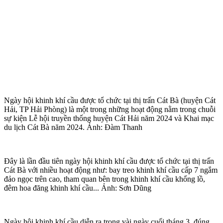
Ngày hội khinh khí cầu được tổ chức tại thị trấn Cát Bà (huyện Cát
Hải, TP Hải Phòng) là một trong những hoạt động nằm trong chuỗi
sự kiện Lễ hội truyền thống huyện Cát Hải năm 2024 và Khai mạc
du lịch Cát Bà năm 2024. Ảnh: Đàm Thanh
Đây là lần đầu tiên ngày hội khinh khí cầu được tổ chức tại thị trấn
Cát Bà với nhiều hoạt động như: bay treo khinh khí cầu cấp 7 ngắm
đảo ngọc trên cao, tham quan bên trong khinh khí cầu khổng lồ,
đêm hoa đăng khinh khí cầu... Ảnh: Sơn Dũng
Ngày hội khinh khí cầu diễn ra trong vài ngày cuối tháng 3, đúng