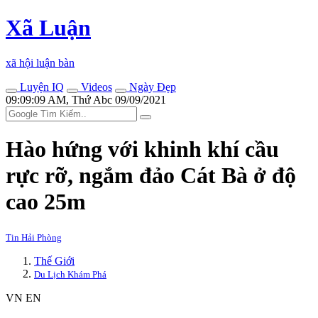
Xã Luận
xã hội luận bàn
Luyện IQ
Videos
Ngày Đẹp
09:09:09 AM, Thứ Abc 09/09/2021
Hào hứng với khinh khí cầu
rực rỡ, ngắm đảo Cát Bà ở độ
cao 25m
Tin Hải Phòng
Thế Giới
Du Lịch Khám Phá
VN
EN