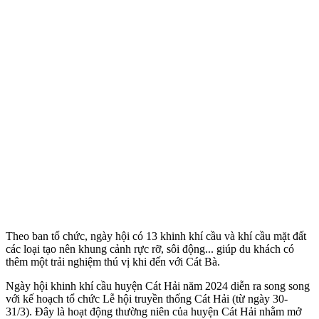
Theo ban tổ chức, ngày hội có 13 khinh khí cầu và khí cầu mặt đất
các loại tạo nên khung cảnh rực rỡ, sôi động... giúp du khách có
thêm một trải nghiệm thú vị khi đến với Cát Bà.
Ngày hội khinh khí cầu huyện Cát Hải năm 2024 diễn ra song song
với kế hoạch tổ chức Lễ hội truyền thống Cát Hải (từ ngày 30-
31/3). Đây là hoạt động thường niên của huyện Cát Hải nhằm mở