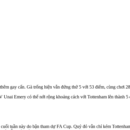
hêm gay cấn. Gà trống hiện vẫn đứng thứ 5 với 53 điểm, cùng chơi 28
 HLV Unai Emery có thể nới rộng khoảng cách với Tottenham lên thành 
uối tuần này do bận tham dự FA Cup. Quỷ đỏ vẫn chỉ kém Tottenham 6