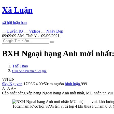
Xã Luận
xã hội luận bàn
Luyện IQ
Videos
Ngày Đẹp
09:09:09 AM, Thứ Abc 09/09/2021
BXH Ngoại hạng Anh mới nhất: 
Thể Thao
Cúp Anh Premier League
VN
EN
Sky Nguyen
17/03/24 09:50am
nguồn
bình luận
999
A-
A
A+
Cập nhật bảng xếp hạng Ngoại hạng Anh mới nhất, MU nhận tin vui k
Tottenham lỡ cơ hội vươn lên vị trí top 4 khi thua Fulham 0-3. 