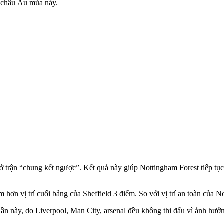
h châu Âu mùa này.
trận “chung kết ngược”. Kết quả này giúp Nottingham Forest tiếp tục gi
 hơn vị trí cuối bảng của Sheffield 3 điểm. So với vị trí an toàn của
n này, do Liverpool, Man City, ars‌enal đều không thi đấu vì ảnh hư