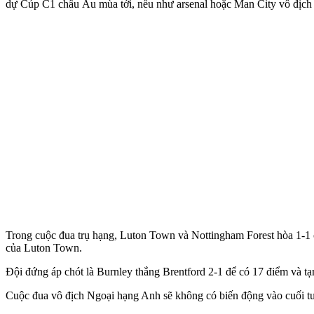
dự Cúp C1 châu Âu mùa tới, nếu như ars‌enal hoặc Man City vô địc
Trong cuộc đua trụ hạng, Luton Town và Nottingham Forest hòa 1-1 ở 
của Luton Town.
Đội đứng áp chót là Burnley thắng Brentford 2-1 để có 17 điểm và tạm
Cuộc đua vô địch Ngoại hạng Anh sẽ không có biến động vào cuối tuầ