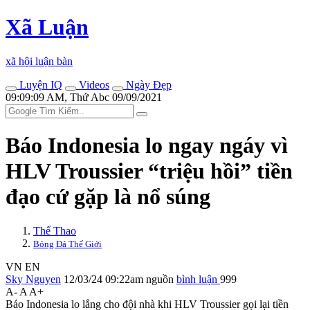
Xã Luận
xã hội luận bàn
Luyện IQ
Videos
Ngày Đẹp
09:09:09 AM, Thứ Abc 09/09/2021
Báo Indonesia lo ngay ngáy vì
HLV Troussier “triệu hồi” tiền
đạo cứ gặp là nổ súng
Thể Thao
Bóng Đá Thế Giới
VN
EN
Sky Nguyen
12/03/24 09:22am
nguồn
bình luận
999
A-
A
A+
Báo Indonesia lo lắng cho đội nhà khi HLV Troussier gọi lại tiền