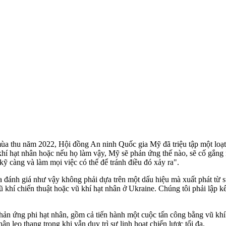
mùa thu năm 2022, Hội đồng An ninh Quốc gia Mỹ đã triệu tập một loạt
 khí hạt nhân hoặc nếu họ làm vậy, Mỹ sẽ phản ứng thế nào, sẽ cố gắn
kỹ càng và làm mọi việc có thể để tránh điều đó xảy ra".
ánh giá như vậy không phải dựa trên một dấu hiệu mà xuất phát từ sự k
khí chiến thuật hoặc vũ khí hạt nhân ở Ukraine. Chúng tôi phải lập kế 
phản ứng phi hạt nhân, gồm cả tiến hành một cuộc tấn công bằng vũ k
 leo thang trong khi vẫn duy trì sự linh hoạt chiến lược tối đa.