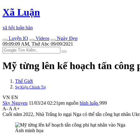
Xã Luận
xã hội luận bàn
Luyện IQ
Videos
Ngày Đẹp
09:09:09 AM, Thứ Abc 09/09/2021
Mỹ từng lên kế hoạch tấn công 
Thế Giới
Sự Kiện Chính Trị
VN
EN
Sky Nguyen
11/03/24 02:21pm
nguồn
bình luận
999
A-
A
A+
Cuối năm 2022, Nhà Trắng lo ngại Nga có thể tấn công hạt nhân Ukr
Ảnh minh họa