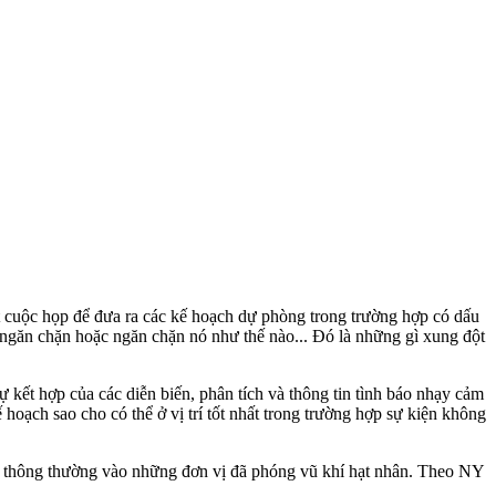
 cuộc họp để đưa ra các kế hoạch dự phòng trong trường hợp có dấu
g ngăn chặn hoặc ngăn chặn nó như thế nào... Đó là những gì xung đột
ết hợp của các diễn biến, phân tích và thông tin tình báo nhạ‌y cả‌m
hoạch sao cho có thể ở vị trí tốt nhất trong trường hợp sự kiện không
hí thông thường vào những đơn vị đã phóng vũ khí hạt nhân. Theo NY