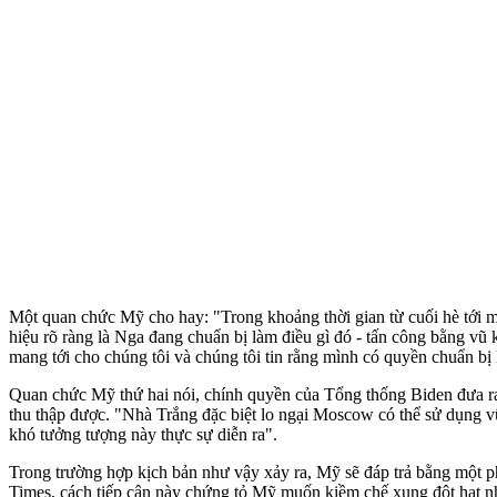
Một quan chức Mỹ cho hay: "Trong khoảng thời gian từ cuối hè tới 
hiệu rõ ràng là Nga đang chuẩn bị làm điều gì đó - tấn công bằng vũ
mang tới cho chúng tôi và chúng tôi tin rằng mình có quyền chuẩn bị 
Quan chức Mỹ thứ hai nói, chính quyền của Tổng thống Biden đưa ra đ
thu thập được. "Nhà Trắng đặc biệt lo ngại Moscow có thể sử dụng vũ 
khó tưởng tượng này thực sự diễn ra".
Trong trường hợp kịch bản như vậy xảy ra, Mỹ sẽ đáp trả bằng một 
Times, cách tiếp cận này chứng tỏ Mỹ muốn kiềm chế xung đột hạt nhân