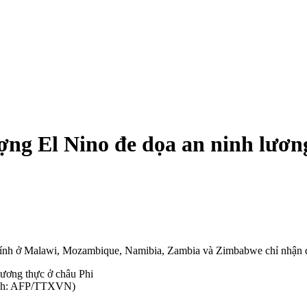
ợng El Nino đe dọa an ninh lươn
 chính ở Malawi, Mozambique, Namibia, Zambia và Zimbabwe chỉ nhận
 (Ảnh: AFP/TTXVN)