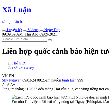
Xã Luận
xã hội luận bàn
Luyện IQ
Videos
Ngày Đẹp
09:09:09 AM, Thứ Abc 09/09/2021
Liên hợp quốc cảnh báo hiện tư
Thế Giới
Thế Giới Đó Đây
VN
EN
Sky Nguyen
09/03/24 08:25am
nguồn
bình luận
999
A-
A
A+
Từ giữa tháng 11/2023 đến tháng Hai vừa qua, các vùng trồng trọt
Em nhỏ làm việc dưới trời nắng nóng tại Tigray (Ethiopia).