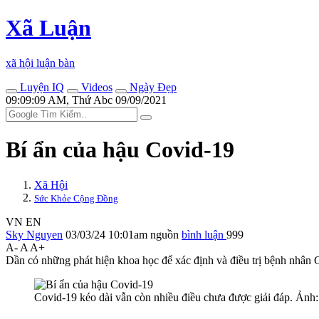
Xã Luận
xã hội luận bàn
Luyện IQ
Videos
Ngày Đẹp
09:09:09 AM, Thứ Abc 09/09/2021
Bí ẩn của hậu Covid-19
Xã Hội
Sức Khỏe Cộng Đồng
VN
EN
Sky Nguyen
03/03/24 10:01am
nguồn
bình luận
999
A-
A
A+
Dần có những phát hiện khoa học để xác định và điều trị bệnh nhân 
Covid-19 kéo dài vẫn còn nhiều điều chưa được giải đáp. Ảnh: