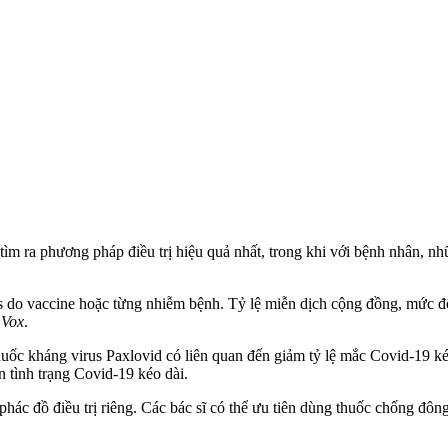
 tìm ra phương pháp điều trị hiệu quả nhất, trong khi với bệnh nhân, n
us do vaccine hoặc từng nhiễm bệnh. Tỷ lệ miễn dịch cộng đồng, mức 
o
Vox
.
c kháng virus Paxlovid có liên quan đến giảm tỷ lệ mắc Covid-19 kéo 
n tình trạng Covid-19 kéo dài.
ác đồ điều trị riêng. Các bác sĩ có thể ưu tiên dùng thuốc chống đôn