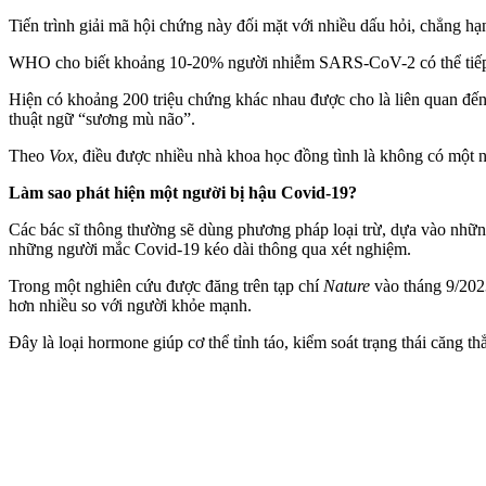
Tiến trình giải mã hội chứng này đối mặt với nhiều dấu hỏi, chẳng h
WHO cho biết khoảng 10-20% người nhiễm SARS-CoV-2 có thể tiếp tụ
Hiện có khoảng 200 triệu chứng khác nhau được cho là liên quan đến
thuật ngữ “sương mù não”.
Theo
Vox
, điều được nhiều nhà khoa học đồng tình là không có một 
Làm sao phát hiện một người bị hậu Covid-19?
Các bác sĩ thông thường sẽ dùng phương pháp loại trừ, dựa vào nhữ
những người mắc Covid-19 kéo dài thông qua xét nghiệm.
Trong một nghiên cứu được đăng trên tạp chí
Nature
vào tháng 9/202
hơn nhiều so với người khỏe mạnh.
Đây là loại hormone giúp c‌ơ th‌ể tỉnh táo, kiểm soát trạng thái căng