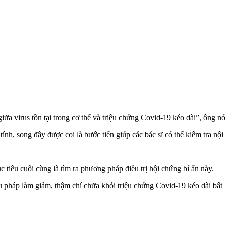
ữa virus tồn tại trong c‌ơ th‌ể và triệu chứng Covid-19 kéo dài”, ông nó
h, song đây được coi là bước tiến giúp các bác sĩ có thể kiểm tra nội t
iêu cuối cùng là tìm ra phương pháp điều trị hội chứng bí ẩn này.
ệu pháp làm giảm, thậm chí chữa khỏi triệu chứng Covid-19 kéo dài bất