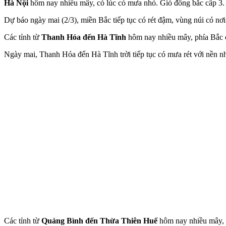
Hà Nội
hôm nay nhiều mây, có lúc có mưa nhỏ. Gió đông bắc cấp 3. T
Dự báo ngày mai (2/3), miền Bắc tiếp tục có rét đậm, vùng núi có nơ
Các tỉnh từ
Thanh Hóa đến Hà Tĩnh
hôm nay nhiều mây, phía Bắc c
Ngày mai, Thanh Hóa đến Hà Tĩnh trời tiếp tục có mưa rét với nền n
Các tỉnh từ
Quảng Bình đến Thừa Thiên Huế
hôm nay nhiều mây, có