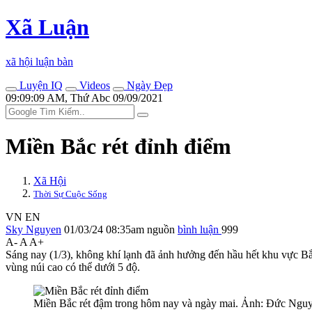
Xã Luận
xã hội luận bàn
Luyện IQ
Videos
Ngày Đẹp
09:09:09 AM, Thứ Abc 09/09/2021
Miền Bắc rét đỉnh điểm
Xã Hội
Thời Sự Cuộc Sống
VN
EN
Sky Nguyen
01/03/24 08:35am
nguồn
bình luận
999
A-
A
A+
Sáng nay (1/3), không khí lạnh đã ảnh hưởng đến hầu hết khu vực Bắ
vùng núi cao có thể dưới 5 độ.
Miền Bắc rét đậm trong hôm nay và ngày mai. Ảnh: Đức Nguy