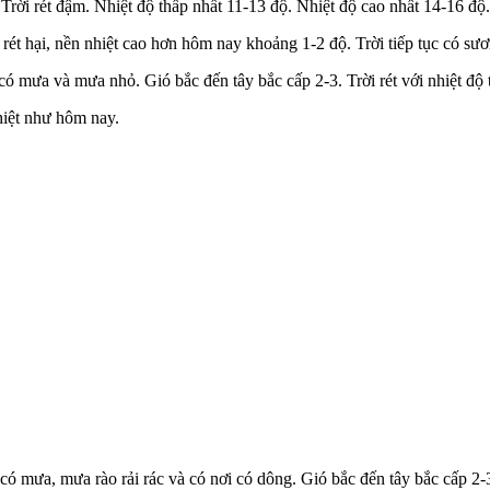
rời rét đậm. Nhiệt độ thấp nhất 11-13 độ. Nhiệt độ cao nhất 14-16 độ.
i rét hại, nền nhiệt cao hơn hôm nay khoảng 1-2 độ. Trời tiếp tục có 
ó mưa và mưa nhỏ. Gió bắc đến tây bắc cấp 2-3. Trời rét với nhiệt độ 
hiệt như hôm nay.
 mưa, mưa rào rải rác và có nơi có dông. Gió bắc đến tây bắc cấp 2-3.