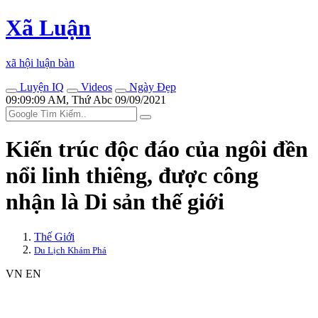
Xã Luận
xã hội luận bàn
Luyện IQ
Videos
Ngày Đẹp
09:09:09 AM, Thứ Abc 09/09/2021
Kiến trúc độc đáo của ngôi đền
nổi linh thiêng, được công
nhận là Di sản thế giới
Thế Giới
Du Lịch Khám Phá
VN
EN