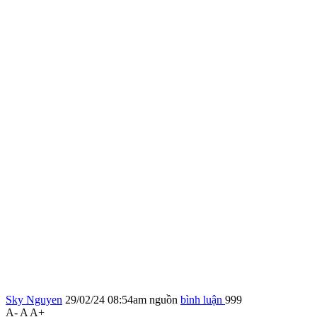
Sky Nguyen
29/02/24 08:54am
nguồn
bình luận
999
A-
A
A+