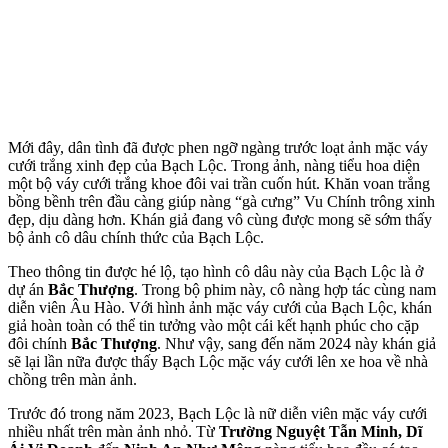
Mới đây, dân tình đã được phen ngỡ ngàng trước loạt ảnh mặc váy
cưới trắng xinh đẹp của Bạch Lộc. Trong ảnh, nàng tiểu hoa diện
một bộ váy cưới trắng khoe đôi vai trần cuốn hút. Khăn voan trắng
bồng bềnh trên đầu càng giúp nàng “gà cưng” Vu Chính trông xinh
đẹp, dịu dàng hơn. Khán giả đang vô cùng được mong sẽ sớm thấy
bộ ảnh cô dâu chính thức của Bạch Lộc.
Theo thông tin được hé lộ, tạo hình cô dâu này của Bạch Lộc là ở
dự án
Bắc Thượng
. Trong bộ phim này, cô nàng hợp tác cùng nam
diễn viên Âu Hào. Với hình ảnh mặc váy cưới của Bạch Lộc, khán
giả hoàn toàn có thể tin tưởng vào một cái kết hạnh phúc cho cặp
đôi chính
Bắc Thượng
. Như vậy, sang đến năm 2024 này khán giả
sẽ lại lần nữa được thấy Bạch Lộc mặc váy cưới lên xe hoa về nhà
chồng trên màn ảnh.
Trước đó trong năm 2023, Bạch Lộc là nữ diễn viên mặc váy cưới
nhiều nhất trên màn ảnh nhỏ. Từ
Trường Nguyệt Tẫn Minh, Dĩ