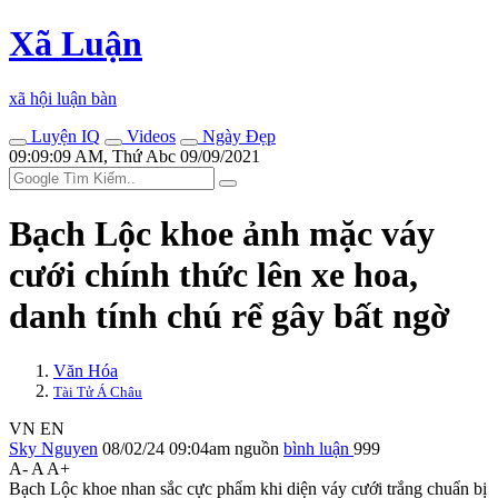
Xã Luận
xã hội luận bàn
Luyện IQ
Videos
Ngày Đẹp
09:09:09 AM, Thứ Abc 09/09/2021
Bạch Lộc khoe ảnh mặc váy
cưới chính thức lên xe hoa,
danh tính chú rể gây bất ngờ
Văn Hóa
Tài Tử Á Châu
VN
EN
Sky Nguyen
08/02/24 09:04am
nguồn
bình luận
999
A-
A
A+
Bạch Lộc khoe nhan sắc cực phẩm khi diện váy cưới trắng chuẩn bị