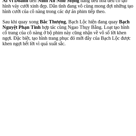
Ái Vi Doanh
đến
Ninh An Như Mộng
nàng tiểu hoa đều có tạo
hình váy cưới xinh đẹp. Dân tình đang vô cùng mong đợi những tạo
hình cưới của cô nàng trong các dự án phim tiếp theo.
Sau khi quay xong
Bắc Thượng
, Bạch Lộc hiện đang quay
Bạch
Nguyệt Phạn Tinh
hợp tác cùng Ngao Thụy Bằng. Loạt tạo hình
cổ trang của cô nàng ở bộ phim này cũng nhận về vô số lời khen
ngợi. Đặc biệt, tạo hình trang phục đỏ mới đây của Bạch Lộc được
khen ngợi hết lời vì quá xuất sắc.