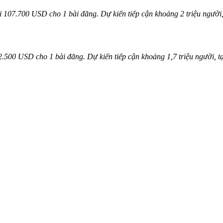
 107.700 USD cho 1 bài đăng. Dự kiến tiếp cận khoảng 2 triệu người, t
2.500 USD cho 1 bài đăng. Dự kiến tiếp cận khoảng 1,7 triệu người, tạo