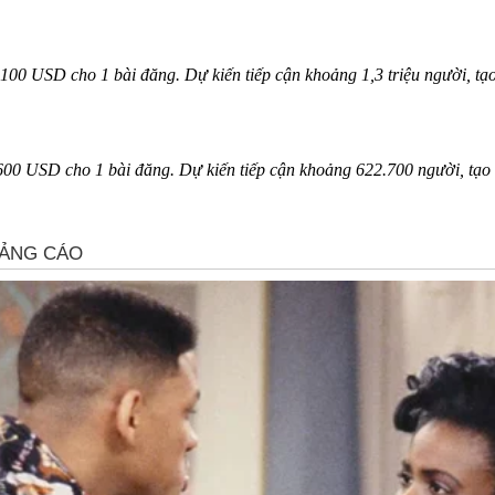
100 USD cho 1 bài đăng. Dự kiến tiếp cận khoảng 1,3 triệu người, tạo r
.600 USD cho 1 bài đăng. Dự kiến tiếp cận khoảng 622.700 người, tạo r