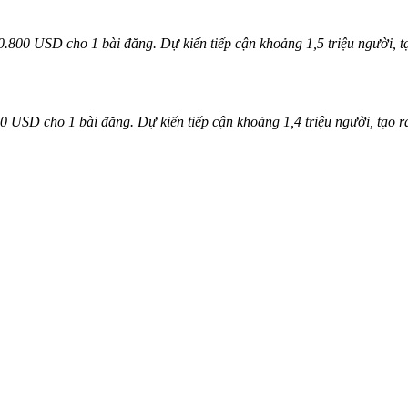
.800 USD cho 1 bài đăng. Dự kiến tiếp cận khoảng 1,5 triệu người, tạo
0 USD cho 1 bài đăng. Dự kiến tiếp cận khoảng 1,4 triệu người, tạo ra 