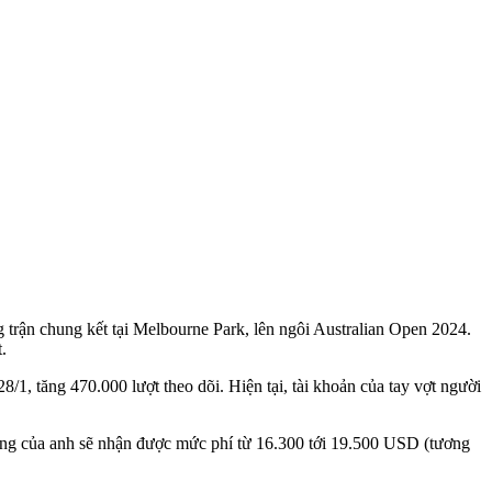
g trận chung kết tại Melbourne Park, lên ngôi Australian Open 2024.
.
28/1, tăng 470.000 lượt theo dõi. Hiện tại, tài khoản của tay vợt người
đăng của anh sẽ nhận được mức phí từ 16.300 tới 19.500 USD (tương