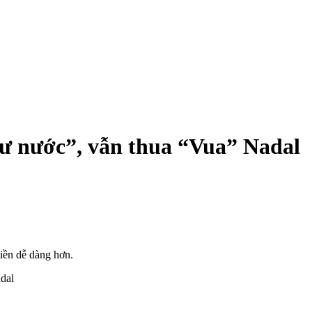
hư nước”, vẫn thua “Vua” Nadal
iền dễ dàng hơn.