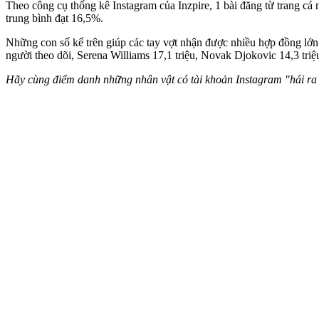
Theo công cụ thống kê Instagram của Inzpire, 1 bài đăng từ trang cá n
trung bình đạt 16,5%.
Những con số kể trên giúp các tay vợt nhận được nhiều hợp đồng lớn từ
người theo dõi, Serena Williams 17,1 triệu, Novak Djokovic 14,3 triệu.
Hãy cùng điểm danh những nhân vật có tài khoản Instagram "hái ra 