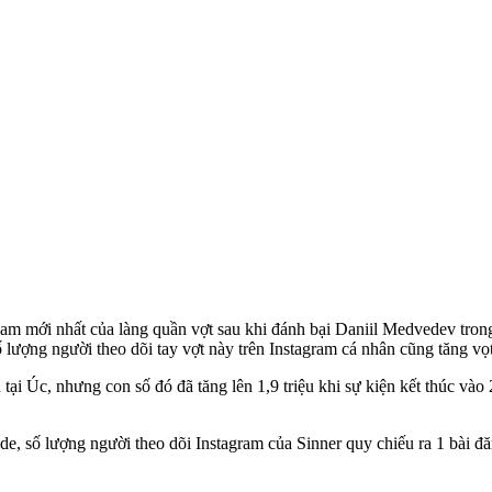
Slam mới nhất của làng quần vợt sau khi đánh bại Daniil Medvedev tron
 lượng người theo dõi tay vợt này trên Instagram cá nhân cũng tăng vọt
 tại Úc, nhưng con số đó đã tăng lên 1,9 triệu khi sự kiện kết thúc vào 
e, số lượng người theo dõi Instagram của Sinner quy chiếu ra 1 bài 