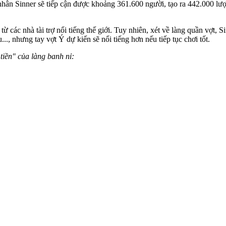
hân Sinner sẽ tiếp cận được khoảng 361.600 người, tạo ra 442.000 lượt 
 các nhà tài trợ nổi tiếng thế giới. Tuy nhiên, xét về làng quần vợt, 
.., nhưng tay vợt Ý dự kiến sẽ nổi tiếng hơn nếu tiếp tục chơi tốt.
tiền" của làng banh nỉ: