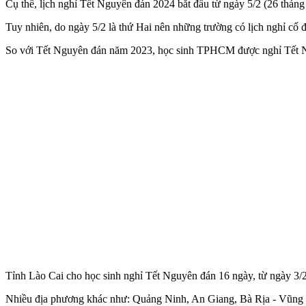
Cụ thể, lịch nghỉ Tết Nguyên đán 2024 bắt đầu từ ngày 5/2 (26 thán
Tuy nhiên, do ngày 5/2 là thứ Hai nên những trường có lịch nghỉ cố 
So với Tết Nguyên đán năm 2023, học sinh TPHCM được nghỉ Tết N
Tỉnh Lào Cai cho học sinh nghỉ Tết Nguyên đán 16 ngày, từ ngày 3/
Nhiều địa phương khác như: Quảng Ninh, An Giang, Bà Rịa - Vũng Tà