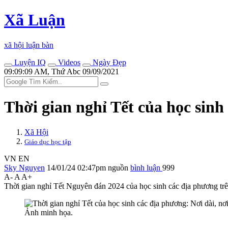
Xã Luận
xã hội luận bàn
Luyện IQ
Videos
Ngày Đẹp
09:09:09 AM, Thứ Abc 09/09/2021
Thời gian nghỉ Tết của học sinh
Xã Hội
Giáo dục học tập
VN
EN
Sky Nguyen
14/01/24 02:47pm
nguồn
bình luận
999
A-
A
A+
Thời gian nghỉ Tết Nguyên đán 2024 của học sinh các địa phương tr
Ảnh minh họa.