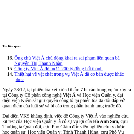
Tin liên quan
Ông chủ Việt Á chủ động khai ra sai phạm liên quan bà
Nguyễn Thị Thanh Nhàn
Công ty Việt Á đòi nợ 1.200 tỷ đồng bất thành
Thiệt hại về vật chất trong vụ Việt Á đã cơ bản được khắc
phục
Ngày 28/12, tại phiên tòa xét xử sơ thẩm 7 bị cáo trong vụ án xảy ra
tại Công ty Cổ phần công nghệ
Việt Á
và Học viện Quân y, đại
diện viện Kiểm sát giữ quyền công tố tại phiên tòa đã đối đáp với
quan điểm của luật sư và bị cáo trong phần tranh tụng trước đó.
Đại diện VKS khẳng định, việc để Công ty Việt Á vào nghiên cứu
kit test của Học viện Quân y là có sự vụ lợi của
Hồ Anh Sơn
, cựu
Thượng tá Quân đội, cựu Phó Giám đốc viện nghiên cứu y dược
học quân sự, Học viện Quân y; Trịnh Thanh Hùng, cựu Phó Vụ