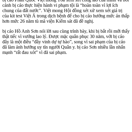
cảnh bị cáo thực hiện hành vi phạm tội là “hoàn toàn vì lợi ích
chung của đất nước”. Việt mong Hội đồng xét xử xem xét giá trị
của kit test Việt Á trong dịch bệnh để cho bị cáo hưởng mức án thấp
hơn mức 26 năm tù mà viện Kiểm sát đã đề nghị.
bị cáo Hồ Anh Sơn nói lời sau cùng trình bày, khi bị bắt rồi mới thấy
thật tiếc vì vướng lao lý. Được mặc quân phục 30 năm, với bị cáo
đây là một điều “đầy vinh dự tự hào”, song vì sai phạm của bị cáo
đã làm ảnh hưởng uy tín người Quân y. bị cáo Sơn nhiều lần nhấn
mạnh “rất đau xót” vì đã sai phạm.