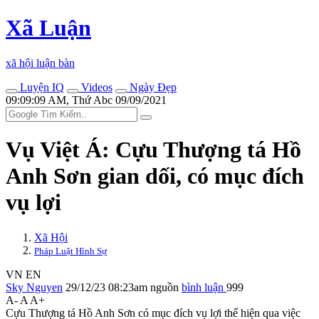
Xã Luận
xã hội luận bàn
Luyện IQ
Videos
Ngày Đẹp
09:09:09 AM, Thứ Abc 09/09/2021
Vụ Việt Á: Cựu Thượng tá Hồ
Anh Sơn gian dối, có mục đích
vụ lợi
Xã Hội
Pháp Luật Hình Sự
VN
EN
Sky Nguyen
29/12/23 08:23am
nguồn
bình luận
999
A-
A
A+
Cựu Thượng tá Hồ Anh Sơn có mục đích vụ lợi thể hiện qua việc