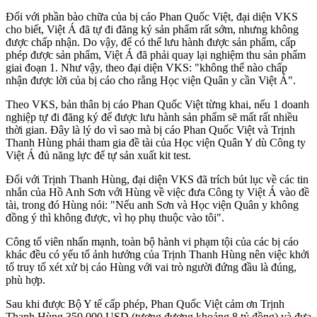
Đối với phần bào chữa của bị cáo Phan Quốc Việt, đại diện VKS
cho biết, Việt Á đã tự đi đăng ký sản phẩm rất sớm, nhưng không
được chấp nhận. Do vậy, để có thể lưu hành được sản phẩm, cấp
phép được sản phẩm, Việt Á đã phải quay lại nghiệm thu sản phẩm
giai đoạn 1. Như vậy, theo đại diện VKS: "không thể nào chấp
nhận được lời của bị cáo cho rằng Học viện Quân y cần Việt Á".
Theo VKS, bản thân bị cáo Phan Quốc Việt từng khai, nếu 1 doanh
nghiệp tự đi đăng ký để được lưu hành sản phẩm sẽ mất rất nhiều
thời gian. Đây là lý do vì sao mà bị cáo Phan Quốc Việt và Trịnh
Thanh Hùng phải tham gia đề tài của Học viện Quân Y dù Công ty
Việt Á đủ năng lực để tự sản xuất kit test.
Đối với Trịnh Thanh Hùng, đại diện VKS đã trích bút lục về các tin
nhắn của Hồ Anh Sơn với Hùng về việc đưa Công ty Việt Á vào đề
tài, trong đó Hùng nói: "Nếu anh Sơn và Học viện Quân y không
đồng ý thì không được, vì họ phụ thuộc vào tôi".
Công tố viên nhấn mạnh, toàn bộ hành vi phạm tội của các bị cáo
khác đều có yếu tố ảnh hưởng của Trịnh Thanh Hùng nên việc khởi
tố truy tố xét xử bị cáo Hùng với vai trò người đứng đầu là đúng,
phù hợp.
Sau khi được Bộ Y tế cấp phép, Phan Quốc Việt cảm ơn Trịnh
Thanh Hùng 350.000 USD (tương đương khoảng 8 tỷ đồng) và đưa