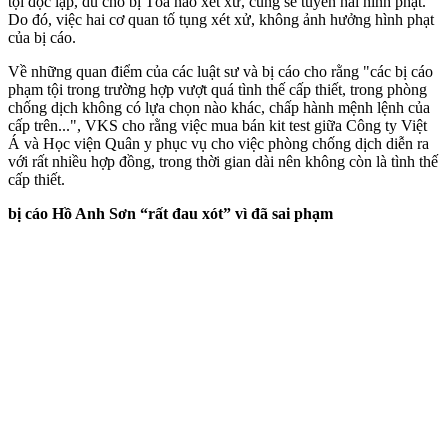
tội độc lập, dù cho bị Tòa nào xét xử, cũng sẽ tuyên hai hình phạt.
Do đó, việc hai cơ quan tố tụng xét xử, không ảnh hưởng hình phạt
của bị cáo.
Về những quan điểm của các luật sư và bị cáo cho rằng "các bị cáo
phạm tội trong trường hợp vượt quá tình thế cấp thiết, trong phòng
chống dịch không có lựa chọn nào khác, chấp hành mệnh lệnh của
cấp trên...", VKS cho rằng việc mua bán kit test giữa Công ty Việt
Á và Học viện Quân y phục vụ cho việc phòng chống dịch diễn ra
với rất nhiều hợp đồng, trong thời gian dài nên không còn là tình thế
cấp thiết.
bị cáo Hồ Anh Sơn “rất đau xót” vì đã sai phạm