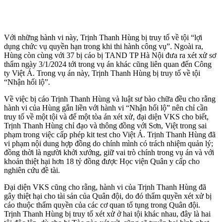
Với những hành vi này, Trịnh Thanh Hùng bị truy tố về tội “lợi
dụng chức vụ quyền hạn trong khi thi hành công vụ”. Ngoài ra,
Hùng còn cùng với 37 bị cáo bị TAND TP Hà Nội đưa ra xét xử sơ
thẩm ngày 3/1/2024 tới trong vụ án khác cũng liên quan đến Công
ty Việt Á. Trong vụ án này, Trịnh Thanh Hùng bị truy tố về tội
“Nhận hối lộ”.
Về việc bị cáo Trịnh Thanh Hùng và luật sư bào chữa đều cho rằng
hành vi của Hùng gắn liền với hành vi “Nhận hối lộ” nên chỉ cần
truy tố về một tội và để một tòa án xét xử, đại diện VKS cho biết,
Trịnh Thanh Hùng chỉ đạo và thông đồng với Sơn, Việt trong sai
phạm trong việc cấp phép kit test cho Việt Á. Trịnh Thanh Hùng đã
vi phạm nội dung hợp đồng do chính mình có trách nhiệm quản lý;
đồng thời là người khởi xướng, giữ vai trò chính trong vụ án và với
khoản thiệt hại hơn 18 tỷ đồng được Học viện Quân y cấp cho
nghiên cứu đề tài.
Đại diện VKS cũng cho rằng, hành vi của Trịnh Thanh Hùng đã
gây thiệt hại cho tài sản của Quân đội, do đó thẩm quyền xét xử bị
cáo thuộc thẩm quyền của các cơ quan tố tụng trong Quân đội.
Trịnh Thanh Hùng bị truy tố xét xử ở hai tội khác nhau, đây là hai