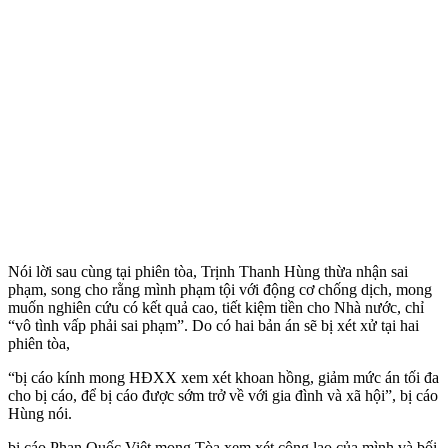
Nói lời sau cùng tại phiên tòa, Trịnh Thanh Hùng thừa nhận sai
phạm, song cho rằng mình phạm tội với động cơ chống dịch, mong
muốn nghiên cứu có kết quả cao, tiết kiệm tiền cho Nhà nước, chỉ
“vô tình vấp phải sai phạm”. Do có hai bản án sẽ bị xét xử tại hai
phiên tòa,
“bị cáo kính mong HĐXX xem xét khoan hồng, giảm mức án tối đa
cho bị cáo, để bị cáo được sớm trở về với gia đình và xã hội”, bị cáo
Hùng nói.
bị cáo Phan Quốc Việt mong Tòa xem xét công lao của mình và bối