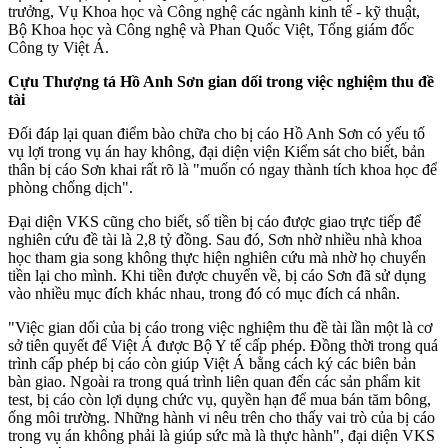
trưởng, Vụ Khoa học và Công nghệ các ngành kinh tế - kỹ thuật,
Bộ Khoa học và Công nghệ và Phan Quốc Việt, Tổng giám đốc
Công ty Việt Á.
Cựu Thượng tá Hồ Anh Sơn gian dối trong việc nghiệm thu đề
tài
Đối đáp lại quan điểm bào chữa cho bị cáo Hồ Anh Sơn có yếu tố
vụ lợi trong vụ án hay không, đại diện viện Kiểm sát cho biết, bản
thân bị cáo Sơn khai rất rõ là "muốn có ngay thành tích khoa học để
phòng chống dịch".
Đại diện VKS cũng cho biết, số tiền bị cáo được giao trực tiếp để
nghiên cứu đề tài là 2,8 tỷ đồng. Sau đó, Sơn nhờ nhiều nhà khoa
học tham gia song không thực hiện nghiên cứu mà nhờ họ chuyển
tiền lại cho mình. Khi tiền được chuyển về, bị cáo Sơn đã sử dụng
vào nhiều mục đích khác nhau, trong đó có mục đích cá nhân.
"Việc gian dối của bị cáo trong việc nghiệm thu đề tài lần một là cơ
sở tiên quyết để Việt Á được Bộ Y tế cấp phép. Đồng thời trong quá
trình cấp phép bị cáo còn giúp Việt Á bằng cách ký các biên bản
bàn giao. Ngoài ra trong quá trình liên quan đến các sản phẩm kit
test, bị cáo còn lợi dụng chức vụ, quyền hạn để mua bán tăm bông,
ống môi trường. Những hành vi nêu trên cho thấy vai trò của bị cáo
trong vụ án không phải là giúp sức mà là thực hành", đại diện VKS