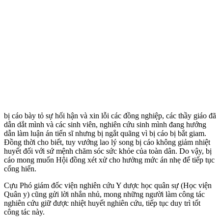
bị cáo bày tỏ sự hối hận và xin lỗi các đồng nghiệp, các thầy giáo đã
dẫn dắt mình và các sinh viên, nghiên cứu sinh mình đang hướng
dẫn làm luận án tiến sĩ nhưng bị ngắt quãng vì bị cáo bị bắt giam.
Đồng thời cho biết, tuy vướng lao lý song bị cáo không giảm nhiệt
huyết đối với sứ mệnh chăm sóc sức khỏe của toàn dân. Do vậy, bị
cáo mong muốn Hội đồng xét xử cho hưởng mức án nhẹ để tiếp tục
cống hiến.
Cựu Phó giám đốc viện nghiên cứu Y dược học quân sự (Học viện
Quân y) cũng gửi lời nhắn nhủ, mong những người làm công tác
nghiên cứu giữ được nhiệt huyết nghiên cứu, tiếp tục duy trì tốt
công tác này.