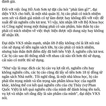
đánh giá.
Đối với việc ông Hồ Anh Sơn tự đặt câu hỏi "phải làm gì?", đại
diện VKS cho biết, là một nhà quản lý, bị cáo phải có trách nhiệm
xem xét và đánh giá mình có tự làm được hay không đối với việc đề
xuất đề tài nghiên cứu kit test. Vì vậy, khi nhận lời với Bộ Khoa học
và Công nghệ trong một tháng phải có sản phẩm, bản thân bị cáo
phải có trách nhiệm về việc thực hiện được nội dung này hay không
để nhận lời.
Đại diện VKS nhấn mạnh, nhận lời ở đây không chỉ là lời nói mà
còn sử dụng số tiền ngân sách lớn, bị cáo phải có trách nhiệm,
nhưng bản thân thời điểm đấy đã biết bên Việt Á nghiên cứu kit test.
Các bị cáo sau đó thống nhất với nhau cái nào tốt hơn thì sử dụng,
cái nào có trước thì sử dụng.
“Như vậy là mục đích các bị cáo vụ lợi rất rõ, nghiên cứu hay
không nghiên cứu, các bị cáo cũng đã lấy số tiền hơn 18 tỷ đồng từ
ngân sách Nhà nước. Tôi nghĩ rằng, là một nhà khoa học, bị cáo
phải tôn trọng mình và tôn trọng sản phẩm khoa học của người
khác, không thể coi kết quả nghiên cứu của chị Thủy (vợ Phan
Quốc Việt) là kết quả nghiên cứu của mình để đánh bóng tên tuổi,
vụ lợi và nhận xét rằng đây là sản phẩm của mình", đại diện VKS
nói.