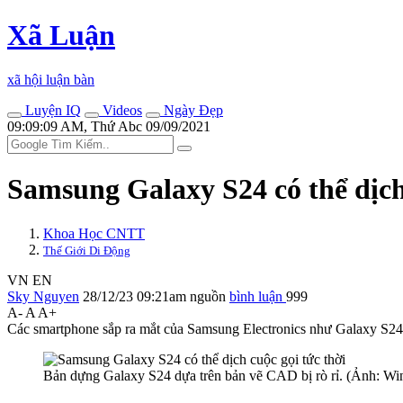
Xã Luận
xã hội luận bàn
Luyện IQ
Videos
Ngày Đẹp
09:09:09 AM, Thứ Abc 09/09/2021
Samsung Galaxy S24 có thể dịch 
Khoa Học CNTT
Thế Giới Di Động
VN
EN
Sky Nguyen
28/12/23 09:21am
nguồn
bình luận
999
A-
A
A+
Các smartphone sắp ra mắt của Samsung Electronics như Galaxy S24 sẽ 
Bản dựng Galaxy S24 dựa trên bản vẽ CAD bị rò rỉ. (Ảnh: W