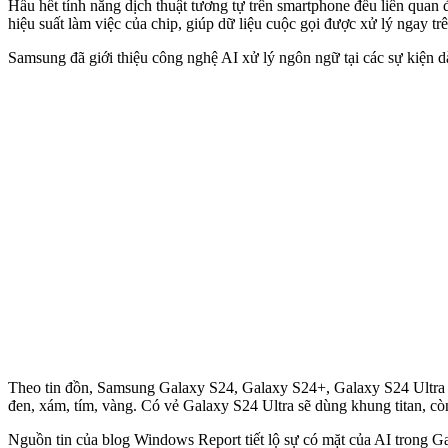
Hầu hết tính năng dịch thuật tương tự trên smartphone đều liên quan 
hiệu suất làm việc của chip, giúp dữ liệu cuộc gọi được xử lý ngay trên
Samsung đã giới thiệu công nghệ AI xử lý ngôn ngữ tại các sự kiện d
Theo tin đồn, Samsung Galaxy S24, Galaxy S24+, Galaxy S24 Ultra s
đen, xám, tím, vàng. Có vẻ Galaxy S24 Ultra sẽ dùng khung titan, 
Nguồn tin của blog Windows Report tiết lộ sự có mặt của AI trong G