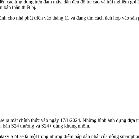
đến các ứng dụng trên đám mây, dẫn đến độ trễ cao và trải nghiệm gọi 
 bản thân thiết bị.
ành cho nhà phát triển vào tháng 11 và đang tìm cách tích hợp vào sả
ẽ ra mắt chính thức vào ngày 17/1/2024. Những hình ảnh dựng dựa trê
còn bản S24 thường và S24+ dùng khung nhôm.
alaxy S24 sẽ là một trong những điểm hấp dẫn nhất của dòng smartpho