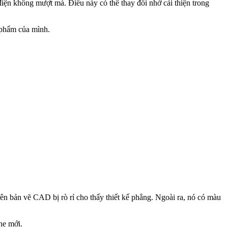
điện không mượt mà. Điều này có thể thay đổi nhờ cải thiện trong
n phẩm của mình.
n bản vẽ CAD bị rò rỉ cho thấy thiết kế phẳng. Ngoài ra, nó có màu
ne mới.