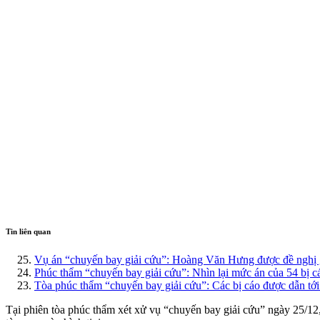
Tin liên quan
Vụ án “chuyến bay giải cứu”: Hoàng Văn Hưng được đề nghị 
Phúc thẩm “chuyến bay giải cứu”: Nhìn lại mức án của 54 bị c
Tòa phúc thẩm “chuyến bay giải cứu”: Các bị cáo được dẫn tới
Tại phiên tòa phúc thẩm xét xử vụ “chuyến bay giải cứu” ngày 25/12, 