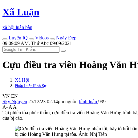
Xã Luận
xã hội luận bàn
Luyện IQ
Videos
Ngày Đẹp
09:09:09 AM, Thứ Abc 09/09/2021
Cựu điều tra viên Hoàng Văn Hư
Xã Hội
Pháp Luật Hình Sự
VN
EN
Sky Nguyen
25/12/23 02:14pm
nguồn
bình luận
999
A-
A
A+
Tại phiên tòa phúc thẩm, cựu điều tra viên Hoàng Văn Hưng trình bày, 
của bị cáo.
bị cáo Hoàng Văn Hưng tại tòa. Ảnh: Nhị Tiến