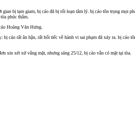
gian bị tạm giam, bị cáo đã bị rối loạn tâm lý. bị cáo tôn trọng mọi p
tòa phúc thẩm.
ị cáo Hoàng Văn Hưng.
bị cáo rất ân hận, rất hối tiếc về hành vi sai phạm đã xảy ra. bị cáo t
ơn xin xét xử vắng mặt, nhưng sáng 25/12, bị cáo vẫn có mặt tại tòa.