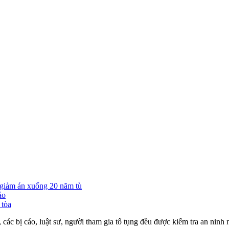
giảm án xuống 20 năm tù
áo
 tòa
các bị cáo, luật sư, người tham gia tố tụng đều được kiểm tra an ninh