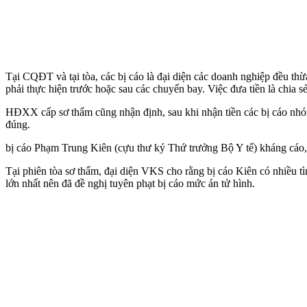
Tại CQĐT và tại tòa, các bị cáo là đại diện các doanh nghiệp đều thừ
phải thực hiện trước hoặc sau các chuyến bay. Việc đưa tiền là chia 
HĐXX cấp sơ thẩm cũng nhận định, sau khi nhận tiền các bị cáo nhóm 
đúng.
bị cáo Phạm Trung Kiên (cựu thư ký Thứ trưởng Bộ Y tế) kháng cáo, x
Tại phiên tòa sơ thẩm, đại diện VKS cho rằng bị cáo Kiên có nhiều tìn
lớn nhất nên đã đề nghị tuyên phạt bị cáo mức án t‌ử hìn‌h.