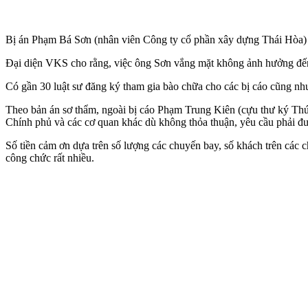
Bị án Phạm Bá Sơn (nhân viên Công ty cổ phần xây dựng Thái Hòa) dù
Đại diện VKS cho rằng, việc ông Sơn vắng mặt không ảnh hưởng đến q
Có gần 30 luật sư đăng ký tham gia bào chữa cho các bị cáo cũng như
Theo bản án sơ thẩm, ngoài bị cáo Phạm Trung Kiên (cựu thư ký Thứ
Chính phủ và các cơ quan khác dù không thỏa thuận, yêu cầu phải đư
Số tiền cảm ơn dựa trên số lượng các chuyến bay, số khách trên các ch
công chức rất nhiều.