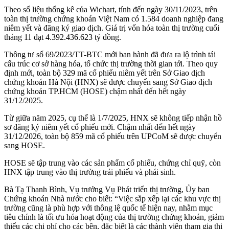
Theo số liệu thống kê của Wichart, tính đến ngày 30/11/2023, trên
toàn thị trường chứng khoán Việt Nam có 1.584 doanh nghiệp đang
niêm yết và đăng ký giao dịch. Giá trị vốn hóa toàn thị trường cuối
tháng 11 đạt 4.392.436.623 tỷ đồng.
Thông tư số 69/2023/TT-BTC mới ban hành đã đưa ra lộ trình tái
cấu trúc cơ sở hàng hóa, tổ chức thị trường thời gian tới. Theo quy
định mới, toàn bộ 329 mã cổ phiếu niêm yết trên Sở Giao dịch
chứng khoán Hà Nội (HNX) sẽ được chuyển sang Sở Giao dịch
chứng khoán TP.HCM (HOSE) chậm nhất đến hết ngày
31/12/2025.
Từ giữa năm 2025, cụ thể là 1/7/2025, HNX sẽ không tiếp nhận hồ
sơ đăng ký niêm yết cổ phiếu mới. Chậm nhất đến hết ngày
31/12/2026, toàn bộ 859 mã cổ phiếu trên UPCoM sẽ được chuyển
sang HOSE.
HOSE sẽ tập trung vào các sản phẩm cổ phiếu, chứng chỉ quỹ, còn
HNX tập trung vào thị trường trái phiếu và phái sinh.
Bà Tạ Thanh Bình, Vụ trưởng Vụ Phát triển thị trường, Ủy ban
Chứng khoán Nhà nước cho biết: “Việc sắp xếp lại các khu vực thị
trường cũng là phù hợp với thông lệ quốc tế hiện nay, nhằm mục
tiêu chính là tối ưu hóa hoạt động của thị trường chứng khoán, giảm
thiểu các chi phí cho các bên, đặc biệt là các thành viên tham gia thị