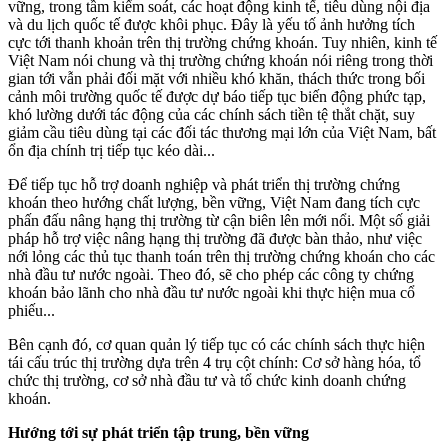
vững, trong tầm kiểm soát, các hoạt động kinh tế, tiêu dùng nội địa
và du lịch quốc tế được khôi phục. Đây là yếu tố ảnh hưởng tích
cực tới thanh khoản trên thị trường chứng khoán. Tuy nhiên, kinh tế
Việt Nam nói chung và thị trường chứng khoán nói riêng trong thời
gian tới vẫn phải đối mặt với nhiều khó khăn, thách thức trong bối
cảnh môi trường quốc tế được dự báo tiếp tục biến động phức tạp,
khó lường dưới tác động của các chính sách tiền tệ thắt chặt, suy
giảm cầu tiêu dùng tại các đối tác thương mại lớn của Việt Nam, bất
ổn địa chính trị tiếp tục kéo dài...
Để tiếp tục hỗ trợ doanh nghiệp và phát triển thị trường chứng
khoán theo hướng chất lượng, bền vững, Việt Nam đang tích cực
phấn đấu nâng hạng thị trường từ cận biên lên mới nổi. Một số giải
pháp hỗ trợ việc nâng hạng thị trường đã được bàn thảo, như việc
nới lỏng các thủ tục thanh toán trên thị trường chứng khoán cho các
nhà đầu tư nước ngoài. Theo đó, sẽ cho phép các công ty chứng
khoán bảo lãnh cho nhà đầu tư nước ngoài khi thực hiện mua cổ
phiếu...
Bên cạnh đó, cơ quan quản lý tiếp tục có các chính sách thực hiện
tái cấu trúc thị trường dựa trên 4 trụ cột chính: Cơ sở hàng hóa, tổ
chức thị trường, cơ sở nhà đầu tư và tổ chức kinh doanh chứng
khoán.
Hướng tới sự phát triển tập trung, bền vững