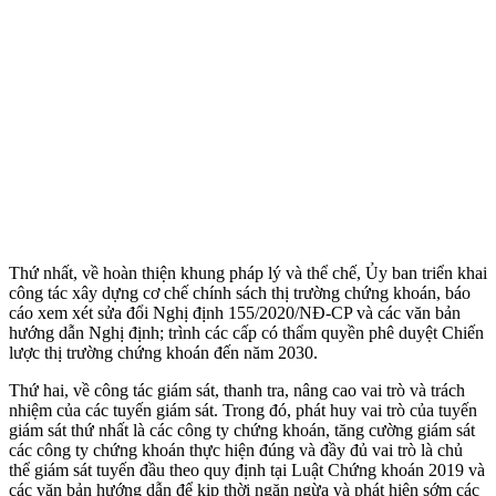
Thứ nhất, về hoàn thiện khung pháp lý và thể chế, Ủy ban triển khai
công tác xây dựng cơ chế chính sách thị trường chứng khoán, báo
cáo xem xét sửa đổi Nghị định 155/2020/NĐ-CP và các văn bản
hướng dẫn Nghị định; trình các cấp có thẩm quyền phê duyệt Chiến
lược thị trường chứng khoán đến năm 2030.
Thứ hai, về công tác giám sát, thanh tra, nâng cao vai trò và trách
nhiệm của các tuyến giám sát. Trong đó, phát huy vai trò của tuyến
giám sát thứ nhất là các công ty chứng khoán, tăng cường giám sát
các công ty chứng khoán thực hiện đúng và đầy đủ vai trò là chủ
thể giám sát tuyến đầu theo quy định tại Luật Chứng khoán 2019 và
các văn bản hướng dẫn để kịp thời ngăn ngừa và phát hiện sớm các