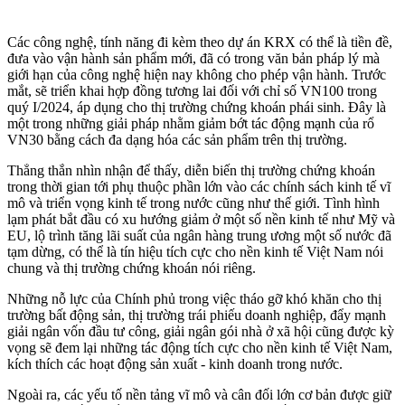
Các công nghệ, tính năng đi kèm theo dự án KRX có thể là tiền đề,
đưa vào vận hành sản phẩm mới, đã có trong văn bản pháp lý mà
giới hạn của công nghệ hiện nay không cho phép vận hành. Trước
mắt, sẽ triển khai hợp đồng tương lai đối với chỉ số VN100 trong
quý I/2024, áp dụng cho thị trường chứng khoán phái sinh. Đây là
một trong những giải pháp nhằm giảm bớt tác động mạnh của rổ
VN30 bằng cách đa dạng hóa các sản phẩm trên thị trường.
Thẳng thắn nhìn nhận để thấy, diễn biến thị trường chứng khoán
trong thời gian tới phụ thuộc phần lớn vào các chính sách kinh tế vĩ
mô và triển vọng kinh tế trong nước cũng như thế giới. Tình hình
lạm phát bắt đầu có xu hướng giảm ở một số nền kinh tế như Mỹ và
EU, lộ trình tăng lãi suất của ngân hàng trung ương một số nước đã
tạm dừng, có thể là tín hiệu tích cực cho nền kinh tế Việt Nam nói
chung và thị trường chứng khoán nói riêng.
Những nỗ lực của Chính phủ trong việc tháo gỡ khó khăn cho thị
trường bất động sản, thị trường trái phiếu doanh nghiệp, đẩy mạnh
giải ngân vốn đầu tư công, giải ngân gói nhà ở xã hội cũng được kỳ
vọng sẽ đem lại những tác động tích cực cho nền kinh tế Việt Nam,
kíc‌h thí‌ch các hoạt động sản xuất - kinh doanh trong nước.
Ngoài ra, các yếu tố nền tảng vĩ mô và cân đối lớn cơ bản được giữ