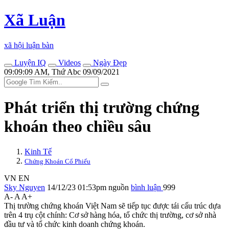
Xã Luận
xã hội luận bàn
Luyện IQ
Videos
Ngày Đẹp
09:09:09 AM, Thứ Abc 09/09/2021
Phát triển thị trường chứng
khoán theo chiều sâu
Kinh Tế
Chứng Khoán Cổ Phiếu
VN
EN
Sky Nguyen
14/12/23 01:53pm
nguồn
bình luận
999
A-
A
A+
Thị trường chứng khoán Việt Nam sẽ tiếp tục được tái cấu trúc dựa
trên 4 trụ cột chính: Cơ sở hàng hóa, tổ chức thị trường, cơ sở nhà
đầu tư và tổ chức kinh doanh chứng khoán.