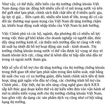
Như vậy, có thể thấy, diễn biến của thị trường chứng khoán Việt
Nam đang chịu tác động bởi nhiều yếu tố vĩ mô trong nước và trên
thế giới như lạm phát, chính sách thắt chặt tiền tệ ở nhiều quốc gia,
áp lực tỷ giá… Bên cạnh đó, nhiều nền kinh tế lớn, trong đó có các
đối tác thương mại quan trọng của Việt Nam đã tăng trưởng chậm
lại, khiến hoạt động xuất nhập khẩu của Việt Nam bị ảnh hưởng.
Việc Chính phủ và các bộ, ngành, địa phương đã có nhiều nỗ lực
trong việc tháo gỡ khó khăn cho doanh nghiệp và người dân, thúc
đẩy tăng trưởng kinh tế, cải thiện môi trường đầu tư cùng với việc
lãi suất hạ nhiệt đã hỗ trợ hoạt động sản xuất - kinh doanh. Thị
trường chứng khoán trong nước vì thế vẫn được kỳ vọng sẽ duy trì
thanh khoản tích cực, cũng như là kênh đầu tư hấp dẫn nhà đầu tư
trong và ngoài nước tham gia.
Một số yếu tố hỗ trợ cho đà tăng trưởng của thị trường chứng khoán
trong thời gian tới như lạm phát nằm trong tầm kiểm soát, mặt bằng
lãi suất cho vay có xu hướng giảm, điều hành chính sách tiền tệ linh
hoạt, tăng giải ngân vốn đầu tư công, các chương trình hỗ trợ của
Chính phủ... Đặc biệt, dự án nền tảng công nghệ giao dịch KRX
sắp kết thúc giai đoạn kiểm thử và dự kiến sớm đưa vào vận hành sẽ
mở ra nhiều triển vọng mới cho thị trường chứng khoán Việt Nam,
bao gồm việc đa dạng các sản phẩm dịch vụ cũng như cơ hội nâng
hạng thị trường.