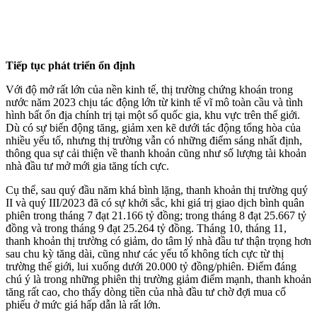
Tiếp tục phát triển ổn định
Với độ mở rất lớn của nền kinh tế, thị trường chứng khoán trong
nước năm 2023 chịu tác động lớn từ kinh tế vĩ mô toàn cầu và tình
hình bất ổn địa chính trị tại một số quốc gia, khu vực trên thế giới.
Dù có sự biến động tăng, giảm xen kẽ dưới tác động tổng hòa của
nhiều yếu tố, nhưng thị trường vẫn có những điểm sáng nhất định,
thông qua sự cải thiện về thanh khoản cũng như số lượng tài khoản
nhà đầu tư mở mới gia tăng tích cực.
Cụ thể, sau quý đầu năm khá bình lặng, thanh khoản thị trường quý
II và quý III/2023 đã có sự khởi sắc, khi giá trị giao dịch bình quân
phiên trong tháng 7 đạt 21.166 tỷ đồng; trong tháng 8 đạt 25.667 tỷ
đồng và trong tháng 9 đạt 25.264 tỷ đồng. Tháng 10, tháng 11,
thanh khoản thị trường có giảm, do tâm lý nhà đầu tư thận trọng hơn
sau chu kỳ tăng dài, cũng như các yếu tố không tích cực từ thị
trường thế giới, lui xuống dưới 20.000 tỷ đồng/phiên. Điểm đáng
chú ý là trong những phiên thị trường giảm điểm mạnh, thanh khoản
tăng rất cao, cho thấy dòng tiền của nhà đầu tư chờ đợi mua cổ
phiếu ở mức giá hấp dẫn là rất lớn.