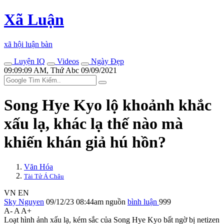
Xã Luận
xã hội luận bàn
Luyện IQ
Videos
Ngày Đẹp
09:09:09 AM, Thứ Abc 09/09/2021
Song Hye Kyo lộ khoảnh khắc
xấu lạ, khác lạ thế nào mà
khiến khán giả hú hồn?
Văn Hóa
Tài Tử Á Châu
VN
EN
Sky Nguyen
09/12/23 08:44am
nguồn
bình luận
999
A-
A
A+
Loạt hình ảnh xấu lạ, kém sắc của Song Hye Kyo bất ngờ bị netizen