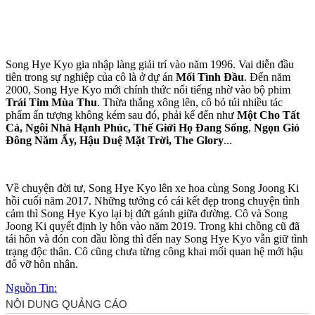
Song Hye Kyo gia nhập làng giải trí vào năm 1996. Vai diễn đầu
tiên trong sự nghiệp của cô là ở dự án
Mối Tình Đầu
. Đến năm
2000, Song Hye Kyo mới chính thức nổi tiếng nhờ vào bộ phim
Trái Tim Mùa Thu
. Thừa thắng xông lên, cô bỏ túi nhiều tác
phẩm ấn tượng không kém sau đó, phải kể đến như
Một Cho Tất
Cả, Ngôi Nhà Hạnh Phúc, Thế Giới Họ Đang Sống
,
Ngọn Gió
Đông Năm Ấy, Hậu Duệ Mặt Trời, The Glory
...
Về chuyện đời tư, Song Hye Kyo lên xe hoa cùng Song Joong Ki
hồi cuối năm 2017. Những tưởng có cái kết đẹp trong chu‌yện tìn‌h
cảm thì Song Hye Kyo lại bị đứt gánh giữa đường. Cô và Song
Joong Ki quyết định ly hôn vào năm 2019. Trong khi chồng cũ đã
tái hôn và đón con đầu lòng thì đến nay Song Hye Kyo vẫn giữ tình
trạng độc thân. Cô cũng chưa từng công khai mối quan hệ mới hậu
đổ vỡ hôn nhân.
Nguồn Tin: