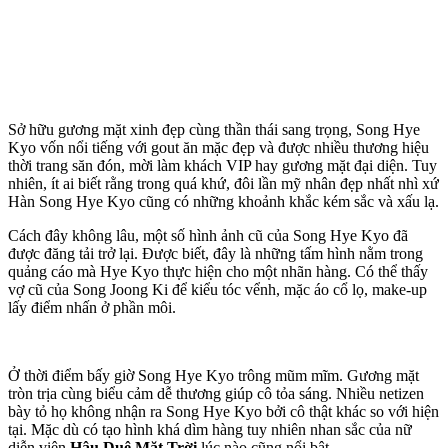
Sở hữu gương mặt xinh đẹp cùng thần thái sang trọng, Song Hye
Kyo vốn nổi tiếng với gout ăn mặc đẹp và được nhiều thương hiệu
thời trang săn đón, mời làm khách VIP hay gương mặt đại diện. Tuy
nhiên, ít ai biết rằng trong quá khứ, đôi lần mỹ nhân đẹp nhất nhì xứ
Hàn Song Hye Kyo cũng có những khoảnh khắc kém sắc và xấu lạ.
Cách đây không lâu, một số hình ảnh cũ của Song Hye Kyo đã
được đăng tải trở lại. Được biết, đây là những tấm hình nằm trong
quảng cáo mà Hye Kyo thực hiện cho một nhãn hàng. Có thể thấy
vợ cũ của Song Joong Ki để kiểu tóc vểnh, mặc áo cổ lọ, make-up
lấy điểm nhấn ở phần môi.
Ở thời điểm bấy giờ Song Hye Kyo trông mũm mĩm. Gương mặt
tròn trịa cùng biểu cảm dễ thương giúp cô tỏa sáng. Nhiều netizen
bày tỏ họ không nhận ra Song Hye Kyo bởi cô thật khác so với hiện
tại. Mặc dù có tạo hình khá dìm hàng tuy nhiên nhan sắc của nữ
diễn viên
Hậu Duệ Mặt Trời
lúc nào cũng nổi bật.