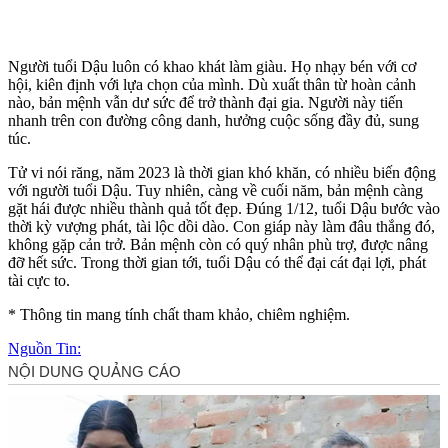
Người tuổi Dậu luôn có khao khát làm giàu. Họ nhạy bén với cơ
hội, kiên định với lựa chọn của mình. Dù xuất thân từ hoàn cảnh
nào, bản mệnh vẫn dư sức để trở thành đại gia. Người này tiến
nhanh trên con đường công danh, hưởng cuộc sống đầy đủ, sung
túc.
Tử vi nói răng, năm 2023 là thời gian khó khăn, có nhiều biến động
với người tuổi Dậu. Tuy nhiên, càng về cuối năm, bản mệnh càng
gặt hái được nhiều thành quả tốt đẹp. Đúng 1/12, tuổi Dậu bước vào
thời kỳ vượng phát, tài lộc dồi dào. Con giáp này làm đâu thắng đó,
không gặp cản trở. Bản mệnh còn có quý nhân phù trợ, được nâng
đỡ hết sức. Trong thời gian tới, tuổi Dậu có thể đại cát đại lợi, phát
tài cực to.
* Thông tin mang tính chất tham khảo, chiêm nghiệm.
Nguồn Tin: