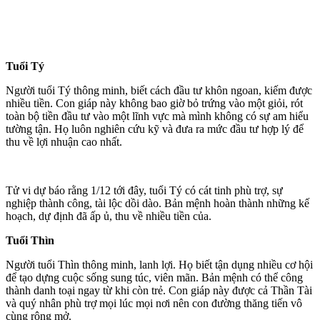
Tuổi Tý
Người tuổi Tý thông minh, biết cách đầu tư khôn ngoan, kiếm được
nhiều tiền. Con giáp này không bao giờ bỏ trứng vào một giỏi, rót
toàn bộ tiền đầu tư vào một lĩnh vực mà mình không có sự am hiểu
tường tận. Họ luôn nghiên cứu kỹ và đưa ra mức đầu tư hợp lý để
thu về lợi nhuận cao nhất.
Tử vi dự báo rằng 1/12 tới đây, tuổi Tý có cát tinh phù trợ, sự
nghiệp thành công, tài lộc dồi dào. Bản mệnh hoàn thành những kế
hoạch, dự định đã ấp ủ, thu về nhiều tiền của.
Tuổi Thìn
Người tuổi Thìn thông minh, lanh lợi. Họ biết tận dụng nhiều cơ hội
để tạo dựng cuộc sống sung túc, viên mãn. Bản mệnh có thể công
thành danh toại ngay từ khi còn trẻ. Con giáp này được cả Thần Tài
và quý nhân phù trợ mọi lúc mọi nơi nên con đường thăng tiến vô
cùng rộng mở.