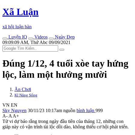
Xã Luận
xã hội luận bàn
Luyện IQ
Videos
Ngày Đẹp
09:09:09 AM, Thứ Abc 09/09/2021
Đúng 1/12, 4 tuổi xòe tay hứng
lộc, làm một hưởng mười
Ăn Chơi
Kĩ Năng Sống
VN
EN
Sky Nguyen
30/11/23 10:17am
nguồn
bình luận
999
A-
A
A+
Tử vi dự báo rằng trong ngày đầu tiên của tháng 12, những con
giáp này có vận trình tài lộc dồi dào, không thiếu cơ hội phát triển.