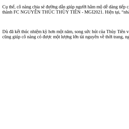
Cụ thể, cô nàng chia sẻ đường dẫn giúp người hâm mộ dễ dàng tiếp 
thành FC NGUYỄN THÚC THÙY TIÊN - MGI2021. Hiện tại, “nhà mới
Dù đã kết thúc nhiệm kỳ hơn một năm, song sức hút của Thùy Tiên vẫ
cũng giúp cô nàng có được một lượng lớn tài nguyên về thời trang, ng