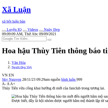
Xã Luận
xã hội luận bàn
Luyện IQ
Videos
Ngày Đẹp
09:09:09 AM, Thứ Abc 09/09/2021
Hoa hậu Thùy Tiên thông báo t
Văn Hóa
Người Đẹp Việt
VN
EN
Sky Nguyen
28/11/23 09:29am
nguồn
bình luận
999
A-
A
A+
Thùy Tiên vừa công khai hướng đi mới của fanclub trong tương lai.
Được biết, đây là hội nhóm được người hâm mộ thành lập từ sa