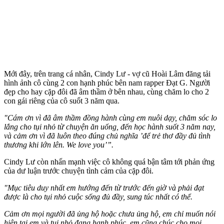
Mới đây, trên trang cá nhân, Cindy Lư - vợ cũ Hoài Lâm đăng tải
hình ảnh cô cùng 2 con hạnh phúc bên nam rapper Đạt G. Người
đẹp cho hay cặp đôi đã âm thầm ở bên nhau, cùng chăm lo cho 2
con gái riêng của cô suốt 3 năm qua.
"Cám ơn vì đã âm thầm đồng hành cùng em nuôi dạy, chăm sóc lo
lắng cho tụi nhỏ từ chuyện ăn uống, đến học hành suốt 3 năm nay,
và cảm ơn vì đã luôn theo đúng chủ nghĩa ’để trẻ thơ đầy đủ tình
thương khi lớn lên. We love you’”.
Cindy Lư còn nhấn mạnh việc cô không quá bận tâm tới phản ứng
của dư luận trước chu‌yện tìn‌h cảm của cặp đôi.
"Mục tiêu duy nhất em hướng đến từ trước đến giờ và phải đạt
được là cho tụi nhỏ cuộc sống đủ đầy, sung túc nhất có thể.
Cảm ơn mọi người đã ủng hộ hoặc chưa ủng hộ, em chỉ muốn nói
hiện tại em và tụi nhỏ đang hạnh phúc, em cũng chúc cho mọi