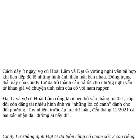
Cách đây ít ngày, vợ cũ Hoài Lâm và Đạt G vướng nghi vấn tái hợp
khi liên tiếp để lộ những hình ảnh thân mật bên nhau. Dòng trạng
thái này của Cindy Lư đã trở thành câu trả lời cho những nghi vấn
từ khán giả về chu‌yện tìn‌h cảm của cô với nam rapper.
Đạt G và vợ cũ Hoài Lâm công khai hẹn hò vào tháng 5/2021, cặp
đôi còn đăng tải nhiều hình ảnh và "những lời có cánh" dành cho
đối phương. Tuy nhiên, trước áp lực dư luận, đến tháng 12/2021 cả
hai xác nhận đã "đường ai nấy đi".
Cindy Lư khẳng định Đạt G đã luôn cùng cô chăm sóc 2 con riêng.