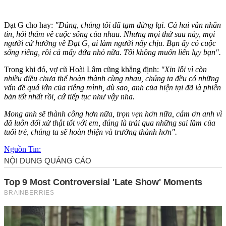
Đạt G cho hay:
"Đúng, chúng tôi đã tạm dừng lại. Cả hai vẫn nhắn
tin, hỏi thăm về cuộc sống của nhau. Nhưng mọi thứ sau này, mọi
người cứ hướng về Đạt G, ai làm người nấy chịu. Bạn ấy có cuộc
sống riêng, rồi cả mấy đứa nhỏ nữa. Tôi không muốn liên lụy bạn".
Trong khi đó, vợ cũ Hoài Lâm cũng khẳng định:
"Xin lỗi vì còn
nhiều điều chưa thể hoàn thành cùng nhau, chúng ta đều có những
vấn đề quá lớn của riêng mình, dù sao, anh của hiện tại đã là phiên
bản tốt nhất rồi, cứ tiếp tục như vậy nha.
Mong anh sẽ thành công hơn nữa, trọn vẹn hơn nữa, cám ơn anh vì
đã luôn đối xử thật tốt với em, đúng là trải qua những sai lầm của
tuổi trẻ, chúng ta sẽ hoàn thiện và trưởng thành hơn".
Nguồn Tin: