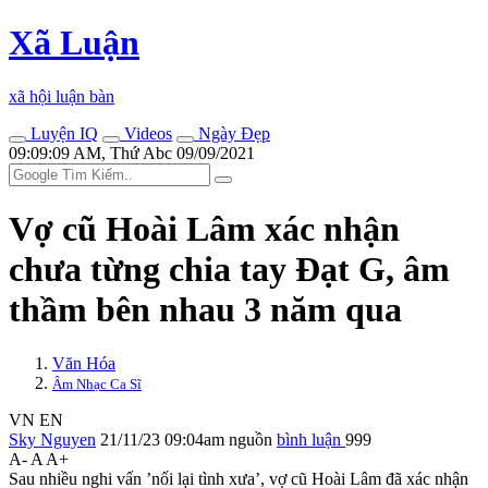
Xã Luận
xã hội luận bàn
Luyện IQ
Videos
Ngày Đẹp
09:09:09 AM, Thứ Abc 09/09/2021
Vợ cũ Hoài Lâm xác nhận
chưa từng chia tay Đạt G, âm
thầm bên nhau 3 năm qua
Văn Hóa
Âm Nhạc Ca Sĩ
VN
EN
Sky Nguyen
21/11/23 09:04am
nguồn
bình luận
999
A-
A
A+
Sau nhiều nghi vấn ’nối lại tình xưa’, vợ cũ Hoài Lâm đã xác nhận