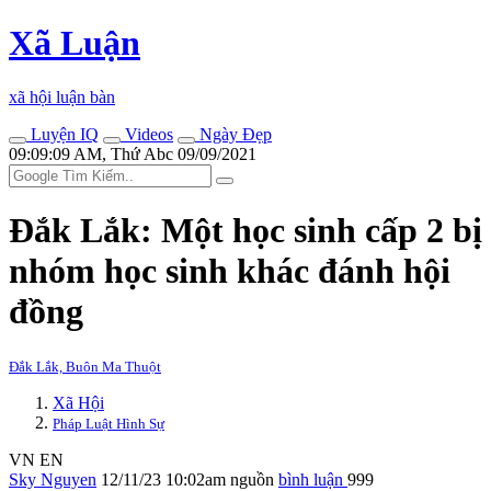
Xã Luận
xã hội luận bàn
Luyện IQ
Videos
Ngày Đẹp
09:09:09 AM, Thứ Abc 09/09/2021
Đắk Lắk: Một học sinh cấp 2 bị
nhóm học sinh khác đánh hội
đồng
Đắk Lắk, Buôn Ma Thuột
Xã Hội
Pháp Luật Hình Sự
VN
EN
Sky Nguyen
12/11/23 10:02am
nguồn
bình luận
999