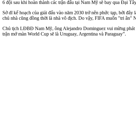
6 đội sau khi hoàn thành các trận đấu tại Nam Mỹ sẽ bay qua Đại T
Sở dĩ kế hoạch của giải đấu vào năm 2030 trở nên phức tạp, bởi đây 
chủ nhà cũng đồng thời là nhà vô địch. Do vậy, FIFA muốn "tri ân" 
Chủ tịch LĐBĐ Nam Mỹ, ông Alejandro Dominguez vui mừng phát biểu: 
trận mở màn World Cup sẽ là Uruguay, Argentina và Paraguay”.