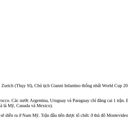
i Zurich (Thụy Sĩ), Chủ tịch Gianni Infantino thống nhất World Cup 
cco. Các nước Argentina, Uruguay và Paraguay chỉ đăng cai 1 trận. 
hà là Mỹ, Canada và Mexico).
ẽ diễn ra ở Nam Mỹ. Trận đầu tiên được tổ chức ở thủ đô Montevideo c