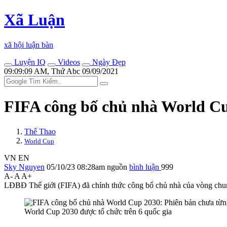
Xã Luận
xã hội luận bàn
Luyện IQ
Videos
Ngày Đẹp
09:09:09 AM, Thứ Abc 09/09/2021
FIFA công bố chủ nhà World Cu
Thể Thao
World Cup
VN
EN
Sky Nguyen
05/10/23 08:28am
nguồn
bình luận
999
A-
A
A+
LĐBĐ Thế giới (FIFA) đã chính thức công bố chủ nhà của vòng chung
World Cup 2030 được tổ chức trên 6 quốc gia