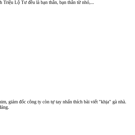
 Triệu Lộ Tư đều là bạn thân, bạn thân từ nhỏ,...
m, giám đốc công ty còn tự tay nhấn thích bài viết "khịa" gà nhà.
đáng.