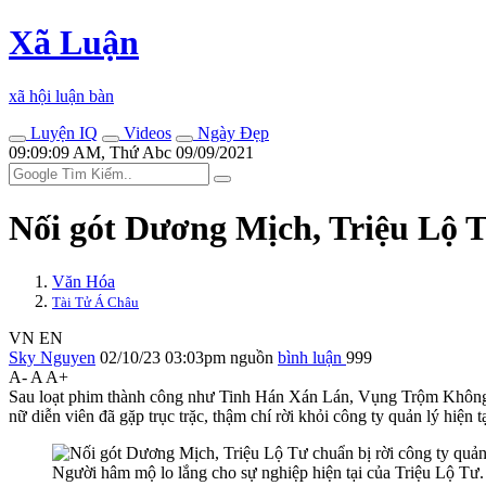
Xã Luận
xã hội luận bàn
Luyện IQ
Videos
Ngày Đẹp
09:09:09 AM, Thứ Abc 09/09/2021
Nối gót Dương Mịch, Triệu Lộ T
Văn Hóa
Tài Tử Á Châu
VN
EN
Sky Nguyen
02/10/23 03:03pm
nguồn
bình luận
999
A-
A
A+
Sau loạt phim thành công như Tinh Hán Xán Lán, Vụng Trộm Không T
nữ diễn viên đã gặp trục trặc, thậm chí rời khỏi công ty quản lý hiện tạ
Người hâm mộ lo lắng cho sự nghiệp hiện tại của Triệu Lộ Tư.