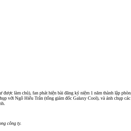
 được làm chủ), fan phát hiện bài đăng kỷ niệm 1 năm thành lập phòng
h chụp với Ngô Hiểu Trân (tổng giám đốc Galaxy Cool), và ảnh chụp cá
nh.
ong công ty.