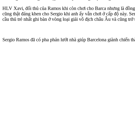
HLV Xavi, đối thủ của Ramos khi còn chơi cho Barca nhưng là đồng đ
cũng thật đáng khen cho Sergio khi anh ấy vẫn chơi ở cấp độ này. Ser
cầu thủ trẻ nhất ghi bàn ở vòng loại giải vô địch châu Âu và cũng trở
Sergio Ramos đã có pha phản lưới nhà giúp Barcelona giành chiến thắ