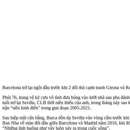
Barcelona trở lại ngôi đầu trước khi 2 đối thủ cạnh tranh Girona và R
Phút 76, trung vệ kỳ cựu vô tình đưa bóng vào lưới nhà sau pha đán
tuổi trở lại Sevilla, CLB thời niên thiếu của anh, trong tháng này s
trận “siêu kinh điển” trong giai đoạn 2005-2021.
Sau hiệp một cân bằng, Barca dồn ép Sevilla vào vòng cấm trước khi c
Ban Nha về màn đối đầu giữa Barcelona và Madrid năm 2016, khi đó 
“Những tình huống như vậy luôn xảy ra trong cuộc sống”.