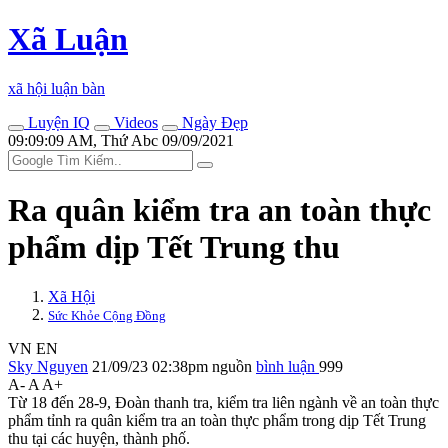
Xã Luận
xã hội luận bàn
Luyện IQ
Videos
Ngày Đẹp
09:09:09 AM, Thứ Abc 09/09/2021
Ra quân kiểm tra an toàn thực
phẩm dịp Tết Trung thu
Xã Hội
Sức Khỏe Cộng Đồng
VN
EN
Sky Nguyen
21/09/23 02:38pm
nguồn
bình luận
999
A-
A
A+
Từ 18 đến 28-9, Đoàn thanh tra, kiểm tra liên ngành về an toàn thực
phẩm tỉnh ra quân kiểm tra an toàn thực phẩm trong dịp Tết Trung
thu tại các huyện, thành phố.