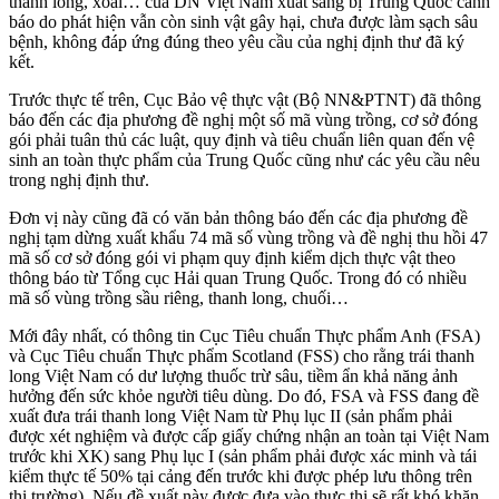
thanh long, xoài… của DN Việt Nam xuất sang bị Trung Quốc cảnh
báo do phát hiện vẫn còn sinh vật gây hại, chưa được làm sạch sâu
bệnh, không đáp ứng đúng theo yêu cầu của nghị định thư đã ký
kết.
Trước thực tế trên, Cục Bảo vệ thực vật (Bộ NN&PTNT) đã thông
báo đến các địa phương đề nghị một số mã vùng trồng, cơ sở đóng
gói phải tuân thủ các luật, quy định và tiêu chuẩn liên quan đến vệ
sinh an toàn thực phẩm của Trung Quốc cũng như các yêu cầu nêu
trong nghị định thư.
Đơn vị này cũng đã có văn bản thông báo đến các địa phương đề
nghị tạm dừng xuất khẩu 74 mã số vùng trồng và đề nghị thu hồi 47
mã số cơ sở đóng gói vi phạm quy định kiểm dịch thực vật theo
thông báo từ Tổng cục Hải quan Trung Quốc. Trong đó có nhiều
mã số vùng trồng sầu riêng, thanh long, chuối…
Mới đây nhất, có thông tin Cục Tiêu chuẩn Thực phẩm Anh (FSA)
và Cục Tiêu chuẩn Thực phẩm Scotland (FSS) cho rằng trái thanh
long Việt Nam có dư lượng thuốc trừ sâu, tiềm ẩn khả năng ảnh
hưởng đến sức khỏe người tiêu dùng. Do đó, FSA và FSS đang đề
xuất đưa trái thanh long Việt Nam từ Phụ lục II (sản phẩm phải
được xét nghiệm và được cấp giấy chứng nhận an toàn tại Việt Nam
trước khi XK) sang Phụ lục I (sản phẩm phải được xác minh và tái
kiểm thực tế 50% tại cảng đến trước khi được phép lưu thông trên
thị trường). Nếu đề xuất này được đưa vào thực thi sẽ rất khó khăn