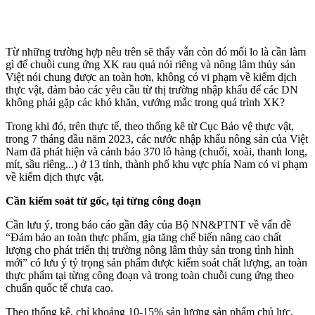
Từ những trường hợp nêu trên sẽ thấy vẫn còn đó mối lo là cần làm
gì để chuỗi cung ứng XK rau quả nói riêng và nông lâm thủy sản
Việt nói chung được an toàn hơn, không có vi phạm về kiểm dịch
thực vật, đảm bảo các yêu cầu từ thị trường nhập khẩu để các DN
không phải gặp các khó khăn, vướng mắc trong quá trình XK?
Trong khi đó, trên thực tế, theo thống kê từ Cục Bảo vệ thực vật,
trong 7 tháng đầu năm 2023, các nước nhập khẩu nông sản của Việt
Nam đã phát hiện và cảnh báo 370 lô hàng (chuối, xoài, thanh long,
mít, sầu riêng...) ở 13 tỉnh, thành phố khu vực phía Nam có vi phạm
về kiểm dịch thực vật.
Cần
kiểm soát từ gốc, tại từng công đoạn
Cần lưu ý, trong báo cáo gần đây của Bộ NN&PTNT về vấn đề
“Đảm bảo an toàn thực phẩm, gia tăng chế biến nâng cao chất
lượng cho phát triển thị trường nông lâm thủy sản trong tình hình
mới” có lưu ý tỷ trọng sản phẩm được kiểm soát chất lượng, an toàn
thực phẩm tại từng công đoạn và trong toàn chuỗi cung ứng theo
chuẩn quốc tế chưa cao.
Theo thống kê, chỉ khoảng 10-15% sản lượng sản phẩm chủ lực,