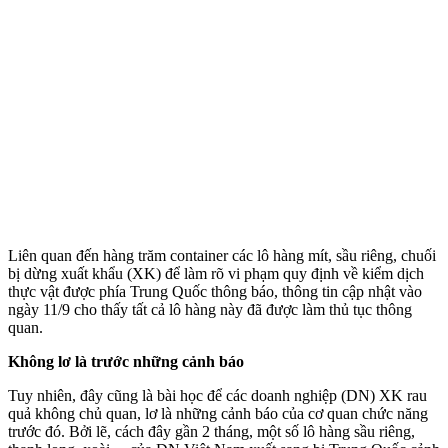
Liên quan đến hàng trăm container các lô hàng mít, sầu riêng, chuối
bị dừng xuất khẩu (XK) để làm rõ vi phạm quy định về kiểm dịch
thực vật được phía Trung Quốc thông báo, thông tin cập nhật vào
ngày 11/9 cho thấy tất cả lô hàng này đã được làm thủ tục thông
quan.
Không lơ là trước những cảnh báo
Tuy nhiên, đây cũng là bài học để các doanh nghiệp (DN) XK rau
quả không chủ quan, lơ là những cảnh báo của cơ quan chức năng
trước đó. Bởi lẽ, cách đây gần 2 tháng, một số lô hàng sầu riêng,