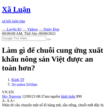
Xã Luận
xã hội luận bàn
Luyện IQ
Videos
Ngày Đẹp
09:09:09 AM, Thứ Abc 09/09/2021
Làm gì để chuỗi cung ứng xuất
khẩu nông sản Việt được an
toàn hơn?
Kinh Tế
Thị trường ViệtNam
VN
EN
Sky Nguyen
12/09/23 08:37am
nguồn
bình luận
999
A-
A
A+
Nhìn từ câu chuyện một số lô hàng mít, sầu riêng, chuối mới đây bị