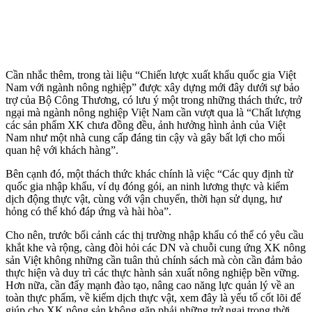
Cần nhắc thêm, trong tài liệu “Chiến lược xuất khẩu quốc gia Việt
Nam với ngành nông nghiệp” được xây dựng mới đây dưới sự bảo
trợ của Bộ Công Thương, có lưu ý một trong những thách thức, trở
ngại mà ngành nông nghiệp Việt Nam cần vượt qua là “Chất lượng
các sản phẩm XK chưa đồng đều, ảnh hưởng hình ảnh của Việt
Nam như một nhà cung cấp đáng tin cậy và gây bất lợi cho mối
quan hệ với khách hàng”.
Bên cạnh đó, một thách thức khác chính là việc “Các quy định từ
quốc gia nhập khẩu, ví dụ đóng gói, an ninh lương thực và kiểm
dịch động thực vật, cùng với vận chuyển, thời hạn sử dụng, hư
hỏng có thể khó đáp ứng và hài hòa”.
Cho nên, trước bối cảnh các thị trường nhập khẩu có thể có yêu cầu
khắt khe và rộng, càng đòi hỏi các DN và chuỗi cung ứng XK nông
sản Việt không những cần tuân thủ chính sách mà còn cần đảm bảo
thực hiện và duy trì các thực hành sản xuất nông nghiệp bền vững.
Hơn nữa, cần đẩy mạnh đào tạo, nâng cao năng lực quản lý về an
toàn thực phẩm, về kiểm dịch thực vật, xem đây là yếu tố cốt lõi để
giúp cho XK nông sản không gặp phải những trở ngại trong thời