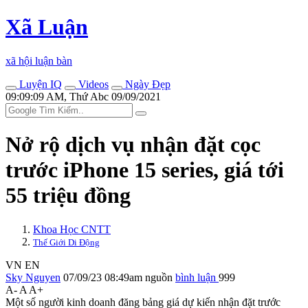
Xã Luận
xã hội luận bàn
Luyện IQ
Videos
Ngày Đẹp
09:09:09 AM, Thứ Abc 09/09/2021
Nở rộ dịch vụ nhận đặt cọc
trước iPhone 15 series, giá tới
55 triệu đồng
Khoa Học CNTT
Thế Giới Di Động
VN
EN
Sky Nguyen
07/09/23 08:49am
nguồn
bình luận
999
A-
A
A+
Một số người kinh doanh đăng bảng giá dự kiến nhận đặt trước