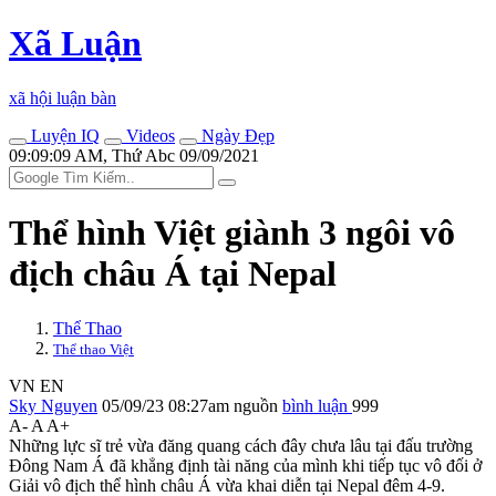
Xã Luận
xã hội luận bàn
Luyện IQ
Videos
Ngày Đẹp
09:09:09 AM, Thứ Abc 09/09/2021
Thể hình Việt giành 3 ngôi vô
địch châu Á tại Nepal
Thể Thao
Thể thao Việt
VN
EN
Sky Nguyen
05/09/23 08:27am
nguồn
bình luận
999
A-
A
A+
Những lực sĩ trẻ vừa đăng quang cách đây chưa lâu tại đấu trường
Đông Nam Á đã khẳng định tài năng của mình khi tiếp tục vô đối ở
Giải vô địch thể hình châu Á vừa khai diễn tại Nepal đêm 4-9.