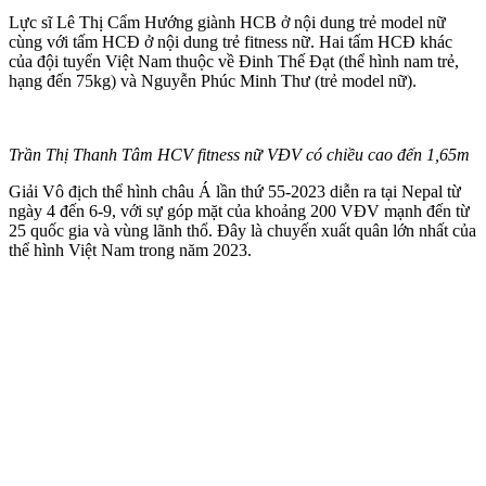
Lực sĩ Lê Thị Cẩm Hướng giành HCB ở nội dung trẻ model nữ
cùng với tấm HCĐ ở nội dung trẻ fitness nữ. Hai tấm HCĐ khác
của đội tuyển Việt Nam thuộc về Đinh Thế Đạt (thể hình nam trẻ,
hạng đến 75kg) và Nguyễn Phúc Minh Thư (trẻ model nữ).
Trần Thị Thanh Tâm HCV fitness nữ VĐV có chiều cao đến 1,65m
Giải Vô địch thể hình châu Á lần thứ 55-2023 diễn ra tại Nepal từ
ngày 4 đến 6-9, với sự góp mặt của khoảng 200 VĐV mạnh đến từ
25 quốc gia và vùng lãnh thổ. Đây là chuyến xuất quân lớn nhất của
thể hình Việt Nam trong năm 2023.