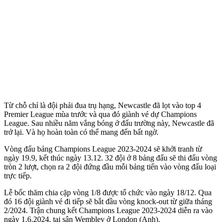
Từ chỗ chỉ là đội phải đua trụ hạng, Newcastle đã lọt vào top 4
Premier League mùa trước và qua đó giành vé dự Champions
League. Sau nhiều năm vắng bóng ở đấu trường này, Newcastle đã
trở lại. Và họ hoàn toàn có thể mang đến bất ngờ.
Vòng đấu bảng Champions League 2023-2024 sẽ khởi tranh từ
ngày 19.9, kết thúc ngày 13.12. 32 đội ở 8 bảng đấu sẽ thi đấu vòng
tròn 2 lượt, chọn ra 2 đội đứng đầu mỗi bảng tiến vào vòng đấu loại
trực tiếp.
Lễ bốc thăm chia cặp vòng 1/8 được tổ chức vào ngày 18/12. Qua
đó 16 đội giành vé đi tiếp sẽ bắt đầu vòng knock-out từ giữa tháng
2/2024. Trận chung kết Champions League 2023-2024 diễn ra vào
ngày 1.6.2024, tại sân Wembley ở London (Anh).