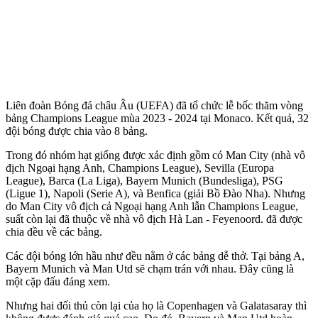
Liên đoàn Bóng đá châu Âu (UEFA) đã tổ chức lễ bốc thăm vòng
bảng Champions League mùa 2023 - 2024 tại Monaco. Kết quả, 32
đội bóng được chia vào 8 bảng.
Trong đó nhóm hạt giống được xác định gồm có Man City (nhà vô
địch Ngoại hạng Anh, Champions League), Sevilla (Europa
League), Barca (La Liga), Bayern Munich (Bundesliga), PSG
(Ligue 1), Napoli (Serie A), và Benfica (giải Bồ Đào Nha). Nhưng
do Man City vô địch cả Ngoại hạng Anh lẫn Champions League,
suất còn lại đã thuộc về nhà vô địch Hà Lan - Feyenoord. đã được
chia đều về các bảng.
Các đội bóng lớn hầu như đều nằm ở các bảng dễ thở. Tại bảng A,
Bayern Munich và Man Utd sẽ chạm trán với nhau. Đây cũng là
một cặp đấu đáng xem.
Nhưng hai đối thủ còn lại của họ là Copenhagen và Galatasaray thì