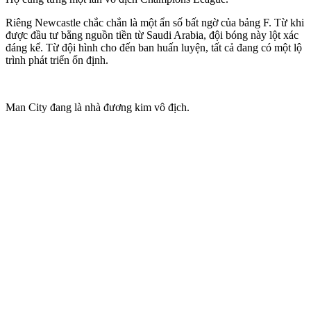
Riêng Newcastle chắc chắn là một ẩn số bất ngờ của bảng F. Từ khi
được đầu tư bằng nguồn tiền từ Saudi Arabia, đội bóng này lột xác
đáng kể. Từ đội hình cho đến ban huấn luyện, tất cả đang có một lộ
trình phát triển ổn định.
Man City đang là nhà đương kim vô địch.