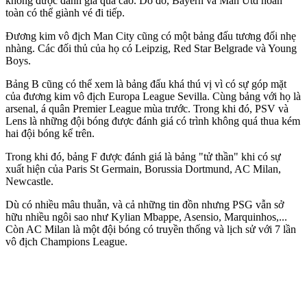
không được đánh giá quá cao. Do đó, Bayern và Man Utd hoàn
toàn có thể giành vé đi tiếp.
Đương kim vô địch Man City cũng có một bảng đấu tương đối nhẹ
nhàng. Các đối thủ của họ có Leipzig, Red Star Belgrade và Young
Boys.
Bảng B cũng có thể xem là bảng đấu khá thú vị vì có sự góp mặt
của đương kim vô địch Europa League Sevilla. Cùng bảng với họ là
ars‌enal, á quân Premier League mùa trước. Trong khi đó, PSV và
Lens là những đội bóng được đánh giá có trình không quá thua kém
hai đội bóng kể trên.
Trong khi đó, bảng F được đánh giá là bảng "tử thần" khi có sự
xuất hiện của Paris St Germain, Borussia Dortmund, AC Milan,
Newcastle.
Dù có nhiều mâu thuẫn, và cả những tin đồn nhưng PSG vẫn sở
hữu nhiều ngôi sao như Kylian Mbappe, Asensio, Marquinhos,...
Còn AC Milan là một đội bóng có truyền thống và lịch sử với 7 lần
vô địch Champions League.