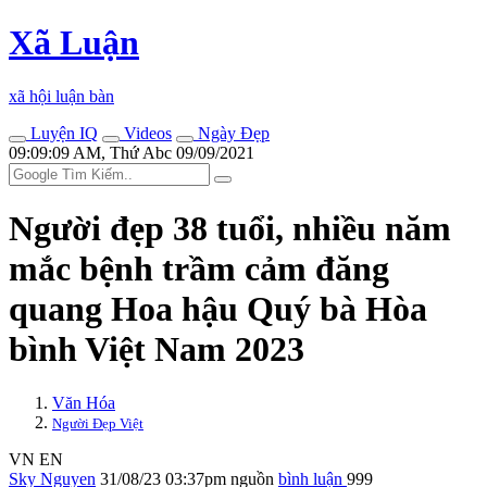
Xã Luận
xã hội luận bàn
Luyện IQ
Videos
Ngày Đẹp
09:09:09 AM, Thứ Abc 09/09/2021
Người đẹp 38 tuổi, nhiều năm
mắc bệnh trầm cảm đăng
quang Hoa hậu Quý bà Hòa
bình Việt Nam 2023
Văn Hóa
Người Đẹp Việt
VN
EN
Sky Nguyen
31/08/23 03:37pm
nguồn
bình luận
999