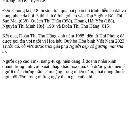
Hương, NTK Tuyết Lê…
Đêm Chung kết, 18 thí sinh trải qua hai phần thi trình diễn áo dài và
trang phục dạ hội. 5 thí sinh được gọi tên vào Top 5 gồm: Bùi Thị
Sao Mai (038), Quách Thị Thân (098), Hoàng Hải Yến (188),
Nguyễn Thị Minh Huệ (198) và Đoàn Thị Thu Hằng (015).
Kết quả, Đoàn Thị Thu Hằng sinh năm 1985, đến từ Hải Phòng đã
được gọi tên với ngôi vị Hoa hậu Quý bà Hòa bình Việt Nam 2023.
Trước đó, cô vừa được trao giải phụ
Người đẹp có gương mặt khả
ái
.
Người đẹp cao 1m7, nặng 48kg, hiện đang là doanh nhân kinh
doanh trong lĩnh vực xuất nhập khẩu hoa quả. Cô được giới thiệu là
người mắc chứng trầm cảm nặng trong nhiều năm, phải dùng thuốc
ngủ mỗi đêm trong những ngày tham gia cuộc thi.