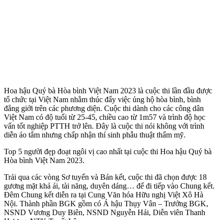
Hoa hậu Quý bà Hòa bình Việt Nam 2023 là cuộc thi lần đầu được
tổ chức tại Việt Nam nhằm thúc đẩy việc ủng hộ hòa bình, bình
đẳng giới trên các phương diện. Cuộc thi dành cho các công dân
Việt Nam có độ tuổi từ 25-45, chiều cao từ 1m57 và trình độ học
vấn tốt nghiệp PTTH trở lên. Đây là cuộc thi nói không với trình
diễn áo tắm nhưng chấp nhận thí sinh phẫu thuật thẩm mỹ.
Top 5 người đẹp đoạt ngôi vị cao nhất tại cuộc thi Hoa hậu Quý bà
Hòa bình Việt Nam 2023.
Trải qua các vòng Sơ tuyển và Bán kết, cuộc thi đã chọn được 18
gương mặt khả ái, tài năng, duyên dáng… để đi tiếp vào Chung kết.
Đêm Chung kết diễn ra tại Cung Văn hóa Hữu nghị Việt Xô Hà
Nội. Thành phần BGK gồm có Á hậu Thụy Vân – Trưởng BGK,
NSND Vương Duy Biên, NSND Nguyễn Hải, Diễn viên Thanh