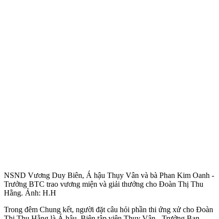
NSND Vương Duy Biên, Á hậu Thụy Vân và bà Phan Kim Oanh -
Trưởng BTC trao vương miện và giải thưởng cho Đoàn Thị Thu
Hằng. Ảnh: H.H
Trong đêm Chung kết, người đặt câu hỏi phần thi ứng xử cho Đoàn
Thị Thu Hằng là Á hậu, Biên tập viên Thụy Vân - Trưởng Ban