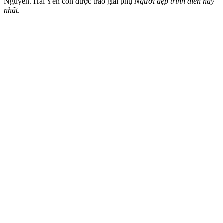
Nguyên. Hải Yến còn được trao giải phụ
Người đẹp trình diễn hay
nhất
.