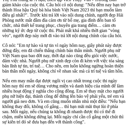
giám khảo của cuộc thi. Câu hỏi có nội dung: "Nếu đêm nay bạn trở
thành Hoa hậu Quý bà hòa bình Việt Nam 2023 thì bạn muốn làm
điều gì nhất?". Trước khi trả lời vào nội dung chính, người đẹp Hải
Phòng nước mắt đầm đìa cảm ơn từ bố mẹ, gia đình đến ban tổ
chức, nhà thiết kế trang phục, chuyên gia trang điểm… cảm ơn
những ký ức đẹp từ cuộc thi. Phải mất khá nhiều thời gian "vòng
vèo", người đẹp này mới đi vào trả lời nội dung chính của câu hỏi.
Cô nói: "Em tự hào và tự tin vì ngày hôm nay, giây phút này được
đứng đây, em đã chiến thắng chính bản thân mình. Người phụ nữ
Việt Nam qua bao đời nay, thời đại nào cũng đều giỏi việc nước,
đảm việc nhà. Người phụ nữ xinh đẹp còn đi kèm với việc tỏa sáng
bản lĩnh tự tin, trí tuệ… Cho nên, em luôn không ngừng hoàn thiện
bản thân mỗi ngày, không chỉ về nhan sắc mà cả trí tuệ và tâm hồn.
Nếu em may mắn đạt được ngôi vị cao nhất trong cuộc thi ngày
hôm nay thì em sẽ dùng vương miện và danh hiệu của mình để làm
nhiều hoạt động ý nghĩa cho cộng đồng. Em sẽ thay mặt cho người
phụ nữ hiện đại, thành công để đứng lên bảo vệ phái yếu, trẻ em và
người già neo đơn. Và em cũng muốn nhắn nhủ một điều: "Nếu bạn
không thay đổi, không cố gắng… thì bạn mãi mãi thụt lùi ở phía
sau. Mỗi ngày, nếu chúng ta không đi nhanh được thì có thể đi
chậm, miễn không dừng lại. Mỗi ngày chỉ cần cố gắng một chút thì
sự kiên trì đó sẽ đưa bạn đến với thành công".