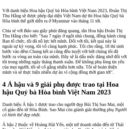
Với danh hiệu Hoa hậu Quý bà Hòa bình Việt Nam 2023, Đoàn Thị
Thu Hằng sẽ được phép đại diện Việt Nam dự thi Hoa hậu Quý bà
Hòa bình thế giới diễn ra ở Myanmar vào tháng 11 tới.
Chia sẻ với
Báo
sau giây phút đăng quang, tân Hoa hậu Đoàn Thị
Thu Hằng cho biết: "Sau 7 ngày ở ngôi nhà chung, đồng hành cùng
Ban tổ chức, tôi đã nỗ lực hết mình. Đối với tôi, kết quả này là
ngoài sự kỳ vọng, tôi vô cùng hạnh phúc. Tôi cho rằng, 18 thí sinh
bước vào đêm Chung kết ai cũng đều tuyệt vời bởi chúng tôi đã
bước ra vòng an toàn của mình. Đây sẽ là dấu mốc đáng nhớ đối với
tôi trong những ngày tháng thanh xuân. Để không phụ lòng tin yêu
của mọi người, tôi sẽ cố gắng nhiều hơn nữa. Tôi sẽ hoàn thiện
mình và sẽ thực hiện nhiều dự án vì cộng đồng thời gian tới".
4 Á hậu và 9 giải phụ được trao tại Hoa
hậu Quý bà Hòa bình Việt Nam 2023
Danh hiệu Á hậu 1 được trao cho người đẹp Bùi Thị Sao Mai, một
cô giáo đến từ Hòa Bình. Sao Mai còn giành giải thưởng phụ
Người
có hình thể đẹp nhất.
Á hậu 2 thuộc về Hoàng Hải Yến, một nữ doanh nhân đến từ Thái