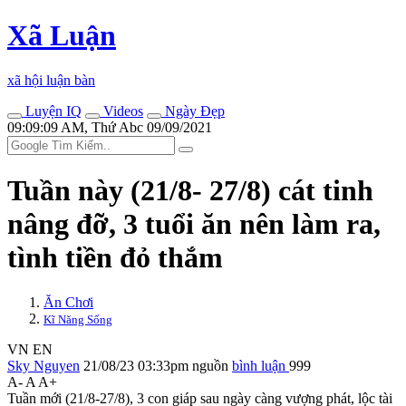
Xã Luận
xã hội luận bàn
Luyện IQ
Videos
Ngày Đẹp
09:09:09 AM, Thứ Abc 09/09/2021
Tuần này (21/8- 27/8) cát tinh
nâng đỡ, 3 tuổi ăn nên làm ra,
tình tiền đỏ thắm
Ăn Chơi
Kĩ Năng Sống
VN
EN
Sky Nguyen
21/08/23 03:33pm
nguồn
bình luận
999
A-
A
A+
Tuần mới (21/8-27/8), 3 con giáp sau ngày càng vượng phát, lộc tài