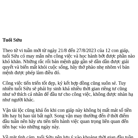
Tuổi Sửu
Theo tử vi tuần mới từ ngày 21/8 đến 27/8/2023 của 12 con giáp,
tuổi Sửu có may mắn nên công việc và học hành bớt được phần nào
khó khăn. Những rắc rối bản mệnh gặp gần sẽ dần dần được giải
quyết và biến mất khỏi cuộc sống, hãy thở phào nhẹ nhõm vì bản
mệnh được phép làm điều đó.
Công việc tiến triển tốt đẹp, ký kết hợp đồng cũng suôn sẻ. Tuy
nhiên tuổi Sửu sẽ phải hy sinh khá nhiều thời gian riêng tư cũng
như sở thích cá nhân để đầu tư cho công việc, không được nhàn hạ
như người khác.
Vận tài lộc cũng khá ổn khi con giáp này không bị mất mát số tiền
lớn hay bị hao tài bất ngờ. Song vận may thường đến ở thời điểm
đầu tuần nên hãy ưu tiên tiến hành việc quan trọng liên quan đến
tiền bạc vào những ngày này.
Về mặt tình cảm, tuổi Sửu nên lưu ý vào khoảng thời gian đầu tuần