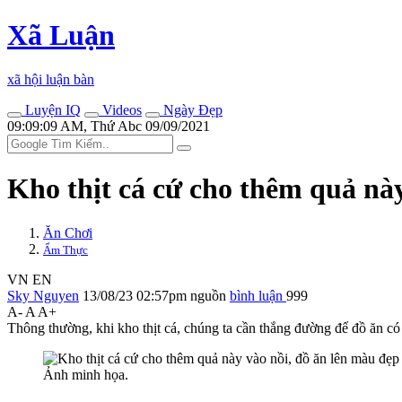
Xã Luận
xã hội luận bàn
Luyện IQ
Videos
Ngày Đẹp
09:09:09 AM, Thứ Abc 09/09/2021
Kho thịt cá cứ cho thêm quả nà
Ăn Chơi
Ẩm Thực
VN
EN
Sky Nguyen
13/08/23 02:57pm
nguồn
bình luận
999
A-
A
A+
Thông thường, khi kho thịt cá, chúng ta cần thắng đường để đồ ăn c
Ảnh minh họa.