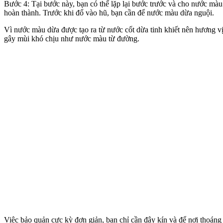
Bước 4: Tại bước này, bạn có thể lặp lại bước trước và cho nước mà
hoàn thành. Trước khi đổ vào hũ, bạn cần để nước màu dừa nguội.
Vì nước màu dừa được tạo ra từ nước cốt dừa tinh khiết nên hương v
gây mùi khó chịu như nước màu từ đường.
Việc bảo quản cực kỳ đơn giản, bạn chỉ cần đậy kín và để nơi thoáng 