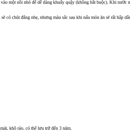
u vào một nồi nhỏ để dễ dàng khuấy quậy (không bắt buộc). Khi nước m
ị sẽ có chút đắng nhẹ, nhưng màu sắc sau khi nấu món ăn sẽ rất hấp d
mát, khô ráo, có thể lưu trữ đến 3 năm.