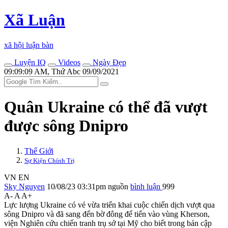
Xã Luận
xã hội luận bàn
Luyện IQ
Videos
Ngày Đẹp
09:09:09 AM, Thứ Abc 09/09/2021
Quân Ukraine có thể đã vượt
được sông Dnipro
Thế Giới
Sự Kiện Chính Trị
VN
EN
Sky Nguyen
10/08/23 03:31pm
nguồn
bình luận
999
A-
A
A+
Lực lượng Ukraine có vẻ vừa triển khai cuộc chiến dịch vượt qua
sông Dnipro và đã sang đến bờ đông để tiến vào vùng Kherson,
viện Nghiên cứu chiến tranh trụ sở tại Mỹ cho biết trong bản cập