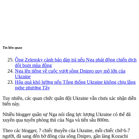
Tin liên quan
Ông Zelensky cảnh báo đáp trả nếu Nga phát động chiến dịch
dội bom mùa đông
Nga lên tiếng về cuộc vượt sông Dnipro quy mô lớn của
Ukraine
Hậu quả khó lường nếu Tổng thống Ukraine không chịu lắng
nghe phương Tây
Tuy nhiên, các quan chức quân đội Ukraine vẫn chưa xác nhận diễn
biến này.
Nhiều blogger quân sự Nga nói rằng lực lượng Ukraine có thể đã
xuyên qua tuyến phòng thủ của Nga và tiến sâu 800m.
Theo các blogger, 7 chiếc thuyền của Ukraine, mỗi chiếc chở 6-7
người, đã sang đến bờ đông của sông Dnipro, gần làng Kozachi