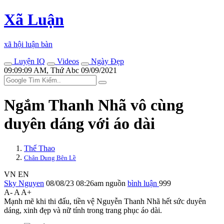
Xã Luận
xã hội luận bàn
Luyện IQ
Videos
Ngày Đẹp
09:09:09 AM, Thứ Abc 09/09/2021
Ngắm Thanh Nhã vô cùng
duyên dáng với áo dài
Thể Thao
Chân Dung Bên Lề
VN
EN
Sky Nguyen
08/08/23 08:26am
nguồn
bình luận
999
A-
A
A+
Mạnh mẽ khi thi đấu, tiền vệ Nguyễn Thanh Nhã hết sức duyên
dáng, xinh đẹp và nữ tính trong trang phục áo dài.