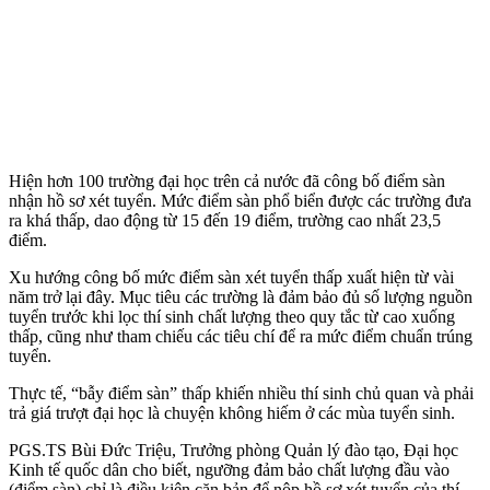
Hiện hơn 100 trường đại học trên cả nước đã công bố điểm sàn
nhận hồ sơ xét tuyển. Mức điểm sàn phổ biển được các trường đưa
ra khá thấp, dao động từ 15 đến 19 điểm, trường cao nhất 23,5
điểm.
Xu hướng công bố mức điểm sàn xét tuyển thấp xuất hiện từ vài
năm trở lại đây. Mục tiêu các trường là đảm bảo đủ số lượng nguồn
tuyển trước khi lọc thí sinh chất lượng theo quy tắc từ cao xuống
thấp, cũng như tham chiếu các tiêu chí để ra mức điểm chuẩn trúng
tuyển.
Thực tế, “bẫy điểm sàn” thấp khiến nhiều thí sinh chủ quan và phải
trả giá trượt đại học là chuyện không hiếm ở các mùa tuyển sinh.
PGS.TS Bùi Đức Triệu, Trưởng phòng Quản lý đào tạo, Đại học
Kinh tế quốc dân cho biết, ngưỡng đảm bảo chất lượng đầu vào
(điểm sàn) chỉ là điều kiện căn bản để nộp hồ sơ xét tuyển của thí