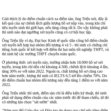
Giải thích lý do điểm chuẩn cách xa điểm sàn, ông Triệu nói, đây là
kết quả của sự chênh lệch giữa lượng hồ sơ nộp vào, trong khi chỉ
tiêu tuyển sinh thì giới hạn, nếu tăng cũng rất ít. Do vậy không phải
thí sinh nào đạt ngưỡng xét tuyển cũng có cơ hội học tập.
Ông Triệu lấy ví dụ, Đại học Kinh tế quốc dân công bố điểm chuẩn
xét tuyển kết hợp hai nhóm đối tượng 4 và 5 - thí sinh có chứng chỉ
tiếng Anh quốc tế kết hợp với điểm thi hai môn tốt nghiệp THPT, và
thí sinh hệ các trường THPT chuyên toàn quốc.
Ở phương thức xét tuyển này, trường nhận hơn 18.000 hồ sơ xét
tuyển, trong khi chỉ tiêu chỉ khoảng 4.500, chênh lệch khoảng 4 lần,
tăng 30% so với năm 2022. Ngoài ra, chất lượng hồ sơ cũng cao
hơn năm trước, lượng thí sinh có IELTS 6.5 trở lên chiếm 70%. Do
đó điểm chuẩn hai nhóm đối tượng này đều tăng 1 điểm so với năm
2022.
Ông Triệu nhắc thí sinh, điểm sàn chỉ là điều kiện kỹ thuật, thí sinh
phải sử dụng điểm chuẩn của các năm trước đó để tham chiếu, từ đó
có những lựa chọn "sát sườn" nhất.
"Năm nay Bộ Giáo dục và Đào tạo áp dụng quy chế nếu tổng điểm