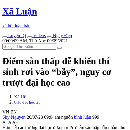
Xã Luận
xã hội luận bàn
Luyện IQ
Videos
Ngày Đẹp
09:09:09 AM, Thứ Abc 09/09/2021
Điểm sàn thấp dễ khiến thí
sinh rơi vào “bẫy”, nguy cơ
trượt đại học cao
Xã Hội
Giáo dục học tập
VN
EN
Sky Nguyen
26/07/23 09:04am
nguồn
bình luận
999
A-
A
A+
Hầu hết các trường đại học đưa ra mức điểm sàn hấp dẫn nhằm thu