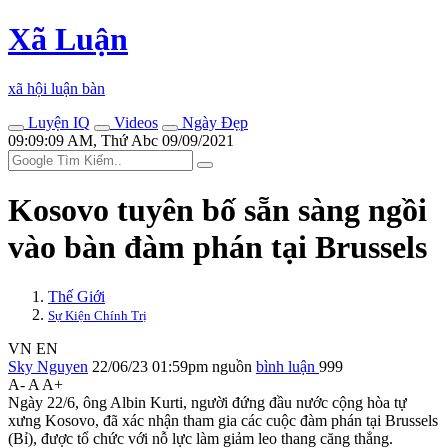
Xã Luận
xã hội luận bàn
Luyện IQ
Videos
Ngày Đẹp
09:09:09 AM, Thứ Abc 09/09/2021
Kosovo tuyên bố sẵn sàng ngồi
vào bàn đàm phán tại Brussels
Thế Giới
Sự Kiện Chính Trị
VN
EN
Sky Nguyen
22/06/23 01:59pm
nguồn
bình luận
999
A-
A
A+
Ngày 22/6, ông Albin Kurti, người đứng đầu nước cộng hòa tự
xưng Kosovo, đã xác nhận tham gia các cuộc đàm phán tại Brussels
(Bỉ), được tổ chức với nỗ lực làm giảm leo thang căng thẳng.