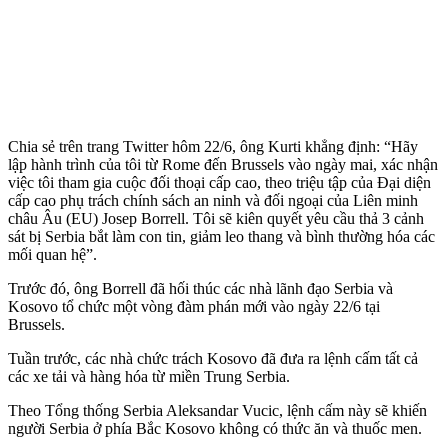
Chia sẻ trên trang Twitter hôm 22/6, ông Kurti khẳng định: “Hãy
lập hành trình của tôi từ Rome đến Brussels vào ngày mai, xác nhận
việc tôi tham gia cuộc đối thoại cấp cao, theo triệu tập của Đại diện
cấp cao phụ trách chính sách an ninh và đối ngoại của Liên minh
châu Âu (EU) Josep Borrell. Tôi sẽ kiên quyết yêu cầu thả 3 cảnh
sát bị Serbia bắt làm con tin, giảm leo thang và bình thường hóa các
mối quan hệ”.
Trước đó, ông Borrell đã hối thúc các nhà lãnh đạo Serbia và
Kosovo tổ chức một vòng đàm phán mới vào ngày 22/6 tại
Brussels.
Tuần trước, các nhà chức trách Kosovo đã đưa ra lệnh cấm tất cả
các xe tải và hàng hóa từ miền Trung Serbia.
Theo Tổng thống Serbia Aleksandar Vucic, lệnh cấm này sẽ khiến
người Serbia ở phía Bắc Kosovo không có thức ăn và thuốc men.