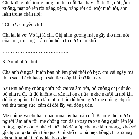
Chị không biết trong lòng mình là nỗi đau hay nỗi buồn, cúi gằm
xuống, mặt đỏ lên rồi trắng bệch, trắng rồi đỏ. Một buổi tối, anh
nằm trong chăn nói:
“Chị ơi, em yêu chị!”.
Chị lại là vợ. Vợ lại là chị. Chị nhìn gương mặt ngây thơ non nớt
của anh, im lặng. Lần đầu tiên chị cười đau khổ.
………………………………….
3. An ủi nhỏ nhoi
Cha anh ở ngoài buôn bán nhiễm phải thói cờ bạc, chỉ vài ngày mà
thua sạch bách bao gia sản tích cóp khổ sở lâu nay.
Sau khi bố mẹ chồng chửi bới cãi vã ầm trời, bố chồng chị dứt áo
bỏ nhà ra đi, từ đó không ai gặp lại ông nữa, nghe người ta nói khi
đó ông bị lính bắt đi làm phu. Lúc đó trên người mẹ chồng chị còn
vài thứ trang sức, cầm đi đổi lấy vài đồng tiền.
Mẹ chồng và chị bàn nhau mua lấy ba mẫu đất. Không thể mượn
người làm nữa rồi, mẹ chồng con dâu xoay ra xắn ống quần lên lội
ruộng, ngày còn ở nhà chị từ nhỏ đã giúp cha mẹ làm ruộng, khổ sở
gì chị cũng đã nếm trải qua. Chỉ khổ cho bà mẹ chồng chị xưa nay
chưa từng phải trồng lúa bao giờ.