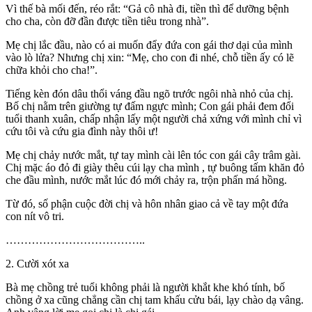
Vì thế bà mối đến, réo rắt: “Gả cô nhà đi, tiền thì để dưỡng bệnh
cho cha, còn đỡ đần được tiền tiêu trong nhà”.
Mẹ chị lắc đầu, nào có ai muốn đẩy đứa con gái thơ dại của mình
vào lò lửa? Nhưng chị xin: “Mẹ, cho con đi nhé, chỗ tiền ấy có lẽ
chữa khỏi cho cha!”.
Tiếng kèn đón dâu thổi váng đầu ngõ trước ngôi nhà nhỏ của chị.
Bố chị nằm trên giường tự đấm ngực mình; Con gái phải đem đổi
tuổi thanh xuân, chấp nhận lấy một người chả xứng với mình chỉ vì
cứu tôi và cứu gia đình này thôi ư!
Mẹ chị chảy nước mắt, tự tay mình cài lên tóc con gái cây trâm gài.
Chị mặc áo đỏ đi giày thêu cúi lạy cha mình , tự buông tấm khăn đỏ
che đầu mình, nước mắt lúc đó mới chảy ra, trộn phấn má hồng.
Từ đó, số phận cuộc đời chị và hôn nhân giao cả về tay một đứa
con nít vô tri.
………………………………..
2. Cười xót xa
Bà mẹ chồng trẻ tuổi không phải là người khắt khe khó tính, bố
chồng ở xa cũng chẳng cần chị tam khấu cửu bái, lạy chào dạ vâng.