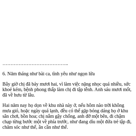
…………………………………..
6. Năm tháng như bài ca, tình yêu như ngọn lửa
Bây giờ chị đã bảy mươi hai, vì làm việc nặng nhọc quá nhiều, sức
khoẻ kém, bệnh phong thấp làm chị đi tập tễnh. Anh sáu mươi mốt,
đã về hưu từ lâu.
Hai năm nay họ dọn về khu nhà này ở, nếu hôm nào trời không
mưa gió, hoặc ngày quá lạnh, đều có thể gặp bóng dáng họ ở khu
sân chơi, bồn hoa; chị nắm gậy chống, anh đỡ một bên, đi chậm
chạp từng bước một về phía trước, như đang dìu một đứa trẻ tập đi,
chăm sóc như thế, ân cần như thế.