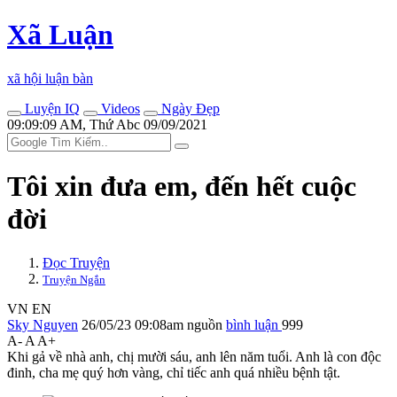
Xã Luận
xã hội luận bàn
Luyện IQ
Videos
Ngày Đẹp
09:09:09 AM, Thứ Abc 09/09/2021
Tôi xin đưa em, đến hết cuộc
đời
Đọc Truyện
Truyện Ngắn
VN
EN
Sky Nguyen
26/05/23 09:08am
nguồn
bình luận
999
A-
A
A+
Khi gả về nhà anh, chị mười sáu, anh lên năm tuổi. Anh là con độc
đinh, cha mẹ quý hơn vàng, chỉ tiếc anh quá nhiều bệnh tật.