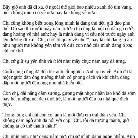
Bây giờ anh đã đi xa, ở ngoài thế giới bao nhiêu xanh đỏ tím vàng,
biết chồng mình có về nữa hay là không về nữa!
Chị cũng không biết trong lòng mình là đang thủ tiết, giữ đạo phu
thê: Dù sao thì mười mấy năm trước chị cũng là một cô dâu gả cưới
đàng hoàng về nhà anh; hay là mình đang vì câu nói trước ngày anh
lên đường đi xa: “Chị, chờ tôi quay về nhé!”; hay là chị đang lo âu
như người mẹ không yên tâm về đứa con nhỏ của mình đang ở xa;
chị cứ chờ.
Chị cứ giữ sự yên tĩnh và ít lời như mấy chục năm nay đã từng.
Cuối cùng cũng đã đến lúc anh tốt nghiệp. Anh quay về. Anh đã là
một người đàn ông trưởng thành có phong cách và khí chất, dáng
dấp một người đàn ông nho nhã hiểu biết.
Còn chị, dãi nắng dầm sương, gương mặt nhọc nhằn lao khổ đã sớm
bay hết những nét đẹp thời trẻ, là một người đàn bà nhà quê đích
thực.
Trong lòng chị chỉ còn coi anh là một đứa em trai thân yêu. Chị
không dám ngờ anh đã nói với chị: “Chị, tôi đã trưởng thành, giờ
chúng ta có thể thành thân!”.
Chị nhìn anh, như đang nằm mơ, chị sợ mình đang nghe nhầm. Anh