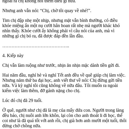
ngoài ra chị không nói thêm điều gì nữa.
Nhưng anh vẫn nói: “Chị, chờ tôi quay về nhé!”.
Tim chị đập nhẹ một nhịp, nhưng mặt vẫn bình thường, có điều
khóe miệng ẩn một nụ cười hân hoan rất nhẹ mà người khác khó
nhìn thấy. Khóe cười ấy không phải vì câu nói của anh, mà vì
những gì chị bỏ ra, đã được đáp đền lần đầu.
……………………………………..
4. Kiếp này
Chị vẫn làm ruộng như trước, nhịn ăn nhịn mặc dành tiền gửi đi.
Hai năm đầu, nghỉ hè và nghỉ Tết anh đều về quê giúp chị làm việc.
Nhưng năm thứ ba đại học, anh viết thư về nói: Chị đừng gửi tiền
nữa. Và kỳ nghỉ tôi cũng không về nữa đâu. Tôi muốn ra ngoài
kiếm việc làm thêm, đỡ gánh nặng cho chị.
Lúc đó chị đã 29 tuổi.
Ở quê, người như chị đã là mẹ của mấy đứa con. Người trong làng
đều bảo, chị nuôi anh lớn khôn, lại còn cho anh thoát li đi học, thế
coi như là đã quá tốt với anh rồi, chị già hơn anh mười một tuổi, thôi
đừng chờ chồng nữa.