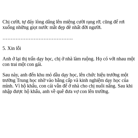
Chị cười, tự đáy lòng dâng lên miệng cười rạng rỡ, cũng để rơi
xuống những giọt nước mắt đẹp đẽ nhất đời người.
…………………………………….
5. Xin lỗi
Anh ở lại thị trấn dạy học, chị ở nhà làm ruộng. Họ có với nhau một
con trai một con gái.
Sau này, anh đến khu mỏ dầu dạy học, lên chức hiệu trưởng một
trường Trung học nhờ vào bằng cấp và kinh nghiệm dạy học của
mình. Vì hộ khẩu, con cái vẫn để ở nhà cho chị nuôi nấng. Sau khi
nhập được hộ khẩu, anh về quê đưa vợ con lên trường.