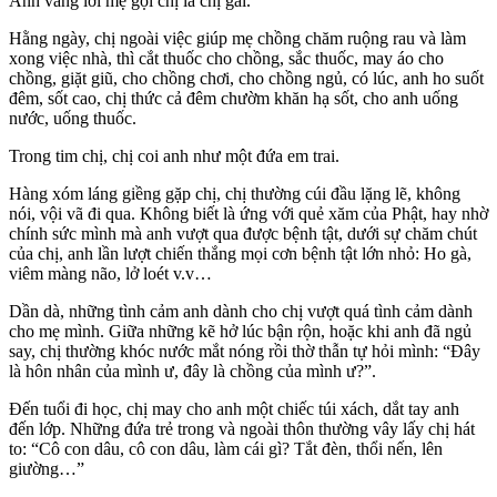
Anh vâng lời mẹ gọi chị là chị gái.
Hằng ngày, chị ngoài việc giúp mẹ chồng chăm ruộng rau và làm
xong việc nhà, thì cắt thuốc cho chồng, sắc thuốc, may áo cho
chồng, giặt giũ, cho chồng chơi, cho chồng ngủ, có lúc, anh ho suốt
đêm, sốt cao, chị thức cả đêm chườm khăn hạ sốt, cho anh uống
nước, uống thuốc.
Trong tim chị, chị coi anh như một đứa em trai.
Hàng xóm láng giềng gặp chị, chị thường cúi đầu lặng lẽ, không
nói, vội vã đi qua. Không biết là ứng với quẻ xăm của Phật, hay nhờ
chính sức mình mà anh vượt qua được bệnh tật, dưới sự chăm chút
của chị, anh lần lượt chiến thắng mọi cơn bệnh tật lớn nhỏ: Ho gà,
viêm màng não, lở loét v.v…
Dần dà, những tình cảm anh dành cho chị vượt quá tình cảm dành
cho mẹ mình. Giữa những kẽ hở lúc bận rộn, hoặc khi anh đã ngủ
say, chị thường khóc nước mắt nóng rồi thờ thẫn tự hỏi mình: “Đây
là hôn nhân của mình ư, đây là chồng của mình ư?”.
Đến tuổi đi học, chị may cho anh một chiếc túi xách, dắt tay anh
đến lớp. Những đứa trẻ trong và ngoài thôn thường vây lấy chị hát
to: “Cô con dâu, cô con dâu, làm cái gì? Tắt đèn, thổi nến, lên
giường…”