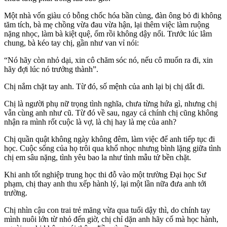
Một nhà vốn giàu có bỗng chốc hóa bần cùng, đàn ông bỏ đi không
tăm tích, bà mẹ chồng vừa đau vừa hận, lại thêm việc làm ruộng
nặng nhọc, làm bà kiệt quệ, ốm rồi không dậy nổi. Trước lúc lâm
chung, bà kéo tay chị, gần như van vỉ nói:
“Nó hãy còn nhỏ dại, xin cô chăm sóc nó, nếu cô muốn ra đi, xin
hãy đợi lúc nó trưởng thành”.
Chị nắm chặt tay anh. Từ đó, số mệnh của anh lại bị chị dắt đi.
Chị là người phụ nữ trọng tình nghĩa, chưa từng hứa gì, nhưng chị
vẫn cùng anh như cũ. Từ đó về sau, ngay cả chính chị cũng không
nhận ra mình rốt cuộc là vợ, là chị hay là mẹ của anh?
Chị quần quật không ngày không đêm, làm việc để anh tiếp tục đi
học. Cuộc sống của họ trôi qua khổ nhọc nhưng bình lặng giữa tình
chị em sâu nặng, tình yêu bao la như tình mẫu tử bền chặt.
Khi anh tốt nghiệp trung học thi đỗ vào một trường Đại học Sư
phạm, chị thay anh thu xếp hành lý, lại một lần nữa đưa anh tới
trường.
Chị nhìn cậu con trai trẻ măng vừa qua tuổi dậ‌y th‌ì, do chính tay
mình nuôi lớn từ nhỏ đến giờ, chị chỉ dặn anh hãy cố mà học hành,