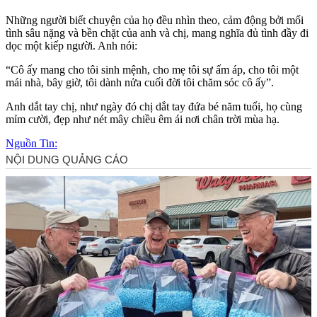
Những người biết chuyện của họ đều nhìn theo, cảm động bởi mối
tình sâu nặng và bền chặt của anh và chị, mang nghĩa đủ tình đầy đi
dọc một kiếp người. Anh nói:
“Cô ấy mang cho tôi sinh mệnh, cho mẹ tôi sự ấm áp, cho tôi một
mái nhà, bây giờ, tôi dành nửa cuối đời tôi chăm sóc cô ấy”.
Anh dắt tay chị, như ngày đó chị dắt tay đứa bé năm tuổi, họ cùng
mỉm cười, đẹp như nét mây chiều êm ái nơi chân trời mùa hạ.
Nguồn Tin: