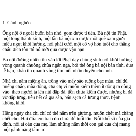
1. Cảnh nghèo
Ông nội ở ngoài buôn bán nhỏ, gom được tí tiền. Bà nội tin Phật,
một lòng thành kính, một lần bà nội xin được một quẻ xăm giữa
miếu ngụt khói hương, nói phải cưới một cô vợ hơn tuổi cho thằng
cháu đích tôn thì nó mới qua được vận hạn.
Bà nội đương nhiên tin vào lời Phật dạy chúng sinh nơi khói hương
vòng quanh chuông chùa ngân nga, bởi thế ông bà nội bàn tính, đưa
lễ hậu, kháo tin quanh vùng tìm mối nhân duyên cho anh.
Nhà chị năm miệng ăn, trông vào mấy sào ruộng bạc màu, chỉ đủ
miếng cháo, mùa đông, cha chị vì muốn kiếm thêm ít đồng ra đồng
vào, theo người ta lên núi đập đá, tiền chưa kiếm được, nhưng bị đá
vỡ dập lưng, tiêu hết cả gia sản, bán sạch cả lương thực, bệnh
không khỏi.
Hằng ngày cha chị chỉ có thể nằm trên giường, muốn chết mà chẳng
chết cho. Hai đứa em trai còn chưa đủ tuổi lớn. Nỗi khổ sở của gia
đình, nỗi ai oán của mẹ, làm những năm thời con gái của chị mang
một gánh nặng tâm tư.