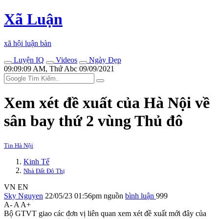
Xã Luận
xã hội luận bàn
Luyện IQ
Videos
Ngày Đẹp
09:09:09 AM, Thứ Abc 09/09/2021
Xem xét đề xuất của Hà Nội về
sân bay thứ 2 vùng Thủ đô
Tin Hà Nội
Kinh Tế
Nhà Đất Đô Thị
VN
EN
Sky Nguyen
22/05/23 01:56pm
nguồn
bình luận
999
A-
A
A+
Bộ GTVT giao các đơn vị liên quan xem xét đề xuất mới đây của