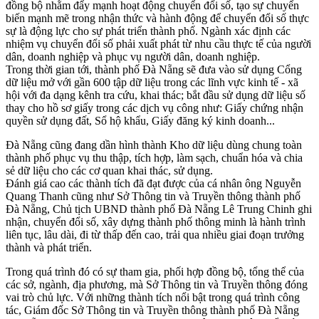
đồng bộ nhằm đẩy mạnh hoạt động chuyển đổi số, tạo sự chuyển
biến mạnh mẽ trong nhận thức và hành động để chuyển đổi số thực
sự là động lực cho sự phát triển thành phố. Ngành xác định các
nhiệm vụ chuyển đổi số phải xuất phát từ nhu cầu thực tế của người
dân, doanh nghiệp và phục vụ người dân, doanh nghiệp.
Trong thời gian tới, thành phố Đà Nẵng sẽ đưa vào sử dụng Cổng
dữ liệu mở với gần 600 tập dữ liệu trong các lĩnh vực kinh tế - xã
hội với đa dạng kênh tra cứu, khai thác; bắt đầu sử dụng dữ liệu số
thay cho hồ sơ giấy trong các dịch vụ công như: Giấy chứng nhận
quyền sử dụng đất, Sổ hộ khẩu, Giấy đăng ký kinh doanh...
Đà Nẵng cũng đang dần hình thành Kho dữ liệu dùng chung toàn
thành phố phục vụ thu thập, tích hợp, làm sạch, chuẩn hóa và chia
sẻ dữ liệu cho các cơ quan khai thác, sử dụng.
Đánh giá cao các thành tích đã đạt được của cá nhân ông Nguyễn
Quang Thanh cũng như Sở Thông tin và Truyền thông thành phố
Đà Nẵng, Chủ tịch UBND thành phố Đà Nẵng Lê Trung Chinh ghi
nhận, chuyển đổi số, xây dựng thành phố thông minh là hành trình
liên tục, lâu dài, đi từ thấp đến cao, trải qua nhiều giai đoạn trưởng
thành và phát triển.
Trong quá trình đó có sự tham gia, phối hợp đồng bộ, tổng thể của
các sở, ngành, địa phương, mà Sở Thông tin và Truyền thông đóng
vai trò chủ lực. Với những thành tích nổi bật trong quá trình công
tác, Giám đốc Sở Thông tin và Truyền thông thành phố Đà Nẵng