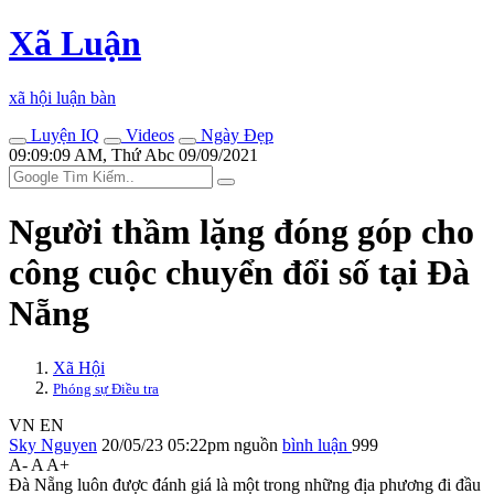
Xã Luận
xã hội luận bàn
Luyện IQ
Videos
Ngày Đẹp
09:09:09 AM, Thứ Abc 09/09/2021
Người thầm lặng đóng góp cho
công cuộc chuyển đổi số tại Đà
Nẵng
Xã Hội
Phóng sự Điều tra
VN
EN
Sky Nguyen
20/05/23 05:22pm
nguồn
bình luận
999
A-
A
A+
Đà Nẵng luôn được đánh giá là một trong những địa phương đi đầu