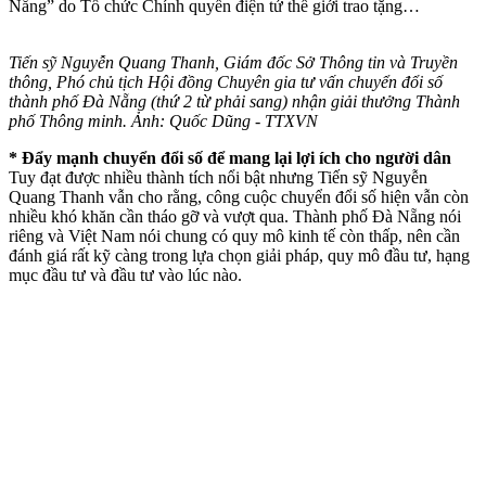
Nẵng” do Tổ chức Chính quyền điện tử thế giới trao tặng…
Tiến sỹ Nguyễn Quang Thanh, Giám đốc Sở Thông tin và Truyền
thông, Phó chủ tịch Hội đồng Chuyên gia tư vấn chuyển đổi số
thành phố Đà Nẵng (thứ 2 từ phải sang) nhận giải thưởng Thành
phố Thông minh. Ảnh: Quốc Dũng - TTXVN
* Đẩy mạnh chuyển đổi số để mang lại lợi ích cho người dân
Tuy đạt được nhiều thành tích nổi bật nhưng Tiến sỹ Nguyễn
Quang Thanh vẫn cho rằng, công cuộc chuyển đổi số hiện vẫn còn
nhiều khó khăn cần tháo gỡ và vượt qua. Thành phố Đà Nẵng nói
riêng và Việt Nam nói chung có quy mô kinh tế còn thấp, nên cần
đánh giá rất kỹ càng trong lựa chọn giải pháp, quy mô đầu tư, hạng
mục đầu tư và đầu tư vào lúc nào.