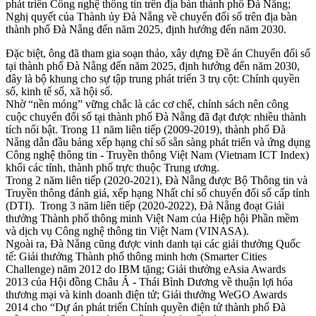
phát triển Công nghệ thông tin trên địa bàn thành phố Đà Nẵng;
Nghị quyết của Thành ủy Đà Nẵng về chuyển đổi số trên địa bàn
thành phố Đà Nẵng đến năm 2025, định hướng đến năm 2030.
Đặc biệt, ông đã tham gia soạn thảo, xây dựng Đề án Chuyển đổi số
tại thành phố Đà Nẵng đến năm 2025, định hướng đến năm 2030,
đây là bộ khung cho sự tập trung phát triển 3 trụ cột: Chính quyền
số, kinh tế số, xã hội số.
Nhờ “nền móng” vững chắc là các cơ chế, chính sách nên công
cuộc chuyển đổi số tại thành phố Đà Nẵng đã đạt được nhiều thành
tích nổi bật. Trong 11 năm liên tiếp (2009-2019), thành phố Đà
Nẵng dẫn đầu bảng xếp hạng chỉ số sẵn sàng phát triển và ứng dụng
Công nghệ thông tin - Truyền thông Việt Nam (Vietnam ICT Index)
khối các tỉnh, thành phố trực thuộc Trung ương.
Trong 2 năm liên tiếp (2020-2021), Đà Nẵng được Bộ Thông tin và
Truyền thông đánh giá, xếp hạng Nhất chỉ số chuyển đổi số cấp tỉnh
(DTI). Trong 3 năm liên tiếp (2020-2022), Đà Nẵng đoạt Giải
thưởng Thành phố thông minh Việt Nam của Hiệp hội Phần mềm
và dịch vụ Công nghệ thông tin Việt Nam (VINASA).
Ngoài ra, Đà Nẵng cũng được vinh danh tại các giải thưởng Quốc
tế: Giải thưởng Thành phố thông minh hơn (Smarter Cities
Challenge) năm 2012 do IBM tặng; Giải thưởng eAsia Awards
2013 của Hội đồng Châu Á - Thái Bình Dương về thuận lợi hóa
thương mại và kinh doanh điện tử; Giải thưởng WeGO Awards
2014 cho “Dự án phát triển Chính quyền điện tử thành phố Đà