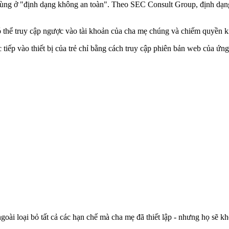
dùng ở "định dạng không an toàn". Theo SEC Consult Group, định dạng
ó thể truy cập ngược vào tài khoản của cha mẹ chúng và chiếm quyền k
c tiếp vào thiết bị của trẻ chỉ bằng cách truy cập phiên bản web của ứn
goài loại bỏ tất cả các hạn chế mà cha mẹ đã thiết lập - nhưng họ sẽ k