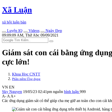
Xã Luận
xã hội luận bàn
Luyện IQ
Videos
Ngày Đẹp
09:09:09 AM, Thứ Abc 09/09/2021
Giám sát con cái bằng ứng dụng 
cực lớn!
Khoa Học CNTT
Phần mềm Ứng dụng
VN
EN
Sky Nguyen
19/05/23 02:41pm
nguồn
bình luận
999
A-
A
A+
Các ứng dụng giám sát có thể giúp cha mẹ giữ an toàn cho con cái kh