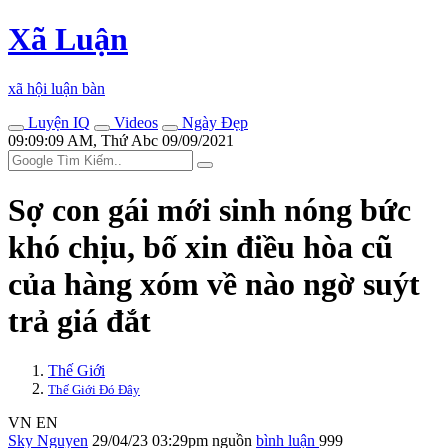
Xã Luận
xã hội luận bàn
Luyện IQ
Videos
Ngày Đẹp
09:09:09 AM, Thứ Abc 09/09/2021
Sợ con gái mới sinh nóng bức
khó chịu, bố xin điều hòa cũ
của hàng xóm về nào ngờ suýt
trả giá đắt
Thế Giới
Thế Giới Đó Đây
VN
EN
Sky Nguyen
29/04/23 03:29pm
nguồn
bình luận
999