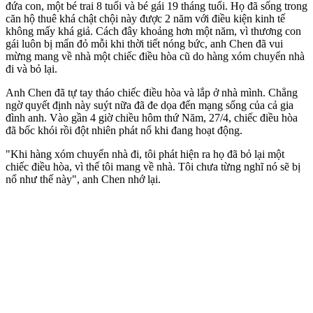
đứa con, một bé trai 8 tuổi và bé gái 19 tháng tuổi. Họ đã sống trong
căn hộ thuê khá chật chội này được 2 năm với điều kiện kinh tế
không mấy khá giả. Cách đây khoảng hơn một năm, vì thương con
gái luôn bị mẩn đỏ mỗi khi thời tiết nóng bức, anh Chen đã vui
mừng mang về nhà một chiếc điều hòa cũ do hàng xóm chuyển nhà
đi và bỏ lại.
Anh Chen đã tự tay tháo chiếc điều hòa và lắp ở nhà mình. Chẳng
ngờ quyết định này suýt nữa đã đe dọa đến mạng sống của cả gia
đình anh. Vào gần 4 giờ chiều hôm thứ Năm, 27/4, chiếc điều hòa
đã bốc khói rồi đột nhiên phát nổ khi đang hoạt động.
"Khi hàng xóm chuyển nhà đi, tôi phát hiện ra họ đã bỏ lại một
chiếc điều hòa, vì thế tôi mang về nhà. Tôi chưa từng nghĩ nó sẽ bị
nổ như thế này", anh Chen nhớ lại.