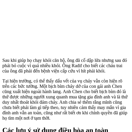
Sau khi giúp họ chạy khỏi căn hộ, ông đã cố dập lửa nhưng sau đó
phải bỏ cuộc vì quá nhiều khói. Ông Radif cho biết các cháu trai
của ông đã phải đến bệnh viện cấp cứu vì hít phải khói.
Tại hiện trường, có thể thấy dấu vết của vụ cháy vẫn còn hiện rõ
trên các bức tường. Một bịch bỉm cháy dở của con gái anh Chen
cũng xuất hiện ngoài hành lang. Anh Chen cho biết bịch bỉm đó là
thứ được những người xung quanh mua tặng gia đình anh và là thứ
duy nhất thoát khỏi đám cháy. Anh chia sẻ thêm rằng mình cũng
chưa biết phải làm gì tiếp theo, tuy nhiên cảm thấy may mắn vì gia
đình anh vẫn an toàn, cũng như rất biết ơn khi chính quyền đã giúp
họ tìm một nơi ở tạm thời.
Các lưu ý sử dụng điều hòa an toàn