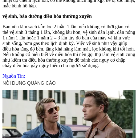
nhiệt độ chênh lệch lớn, c‌ơ th‌ể không thích nghi kịp, dễ bị sốc nhiệt,
mắc bệnh hô hấp.
vệ sinh, bảo dưỡng điều hòa thường xuyên
Bạn nên làm sạch tấm lọc 2 tuần 1 lần, nếu không có thời gian có
thể vệ sinh 3 tháng 1 lần, không lâu hơn, vệ sinh dàn lạnh, dàn nóng
1 năm 1 lần hoặc 1 năm 2 – 3 lần tùy độ bẩn của máy và khu vực
sinh sống, bơm gas theo lịch định kỳ. Việc vệ sinh như vậy giúp
điều hòa tăng độ bền, tăng khả năng làm mát, lọc không khí tốt hơn.
Nếu không có hiểu biết về điều hòa thì nên gọi thợ làm vệ sinh cũng
như kiểm tra điều hòa thường xuyên để tránh các nguy cơ chập,
cháy điều hòa gây nguy hiểm cho người sử dụng.
Nguồn Tin: