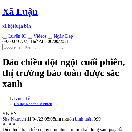
Xã Luận
xã hội luận bàn
Luyện IQ
Videos
Ngày Đẹp
09:09:09 AM, Thứ Abc 09/09/2021
Đảo chiều đột ngột cuối phiên,
thị trường bảo toàn được sắc
xanh
Kinh Tế
Chứng Khoán Cổ Phiếu
VN
EN
Sky Nguyen
11/04/23 05:05pm
nguồn
bình luận
999
A-
A
A+
Diễn biến trái chiều ngay đầu phiên, nhóm bất động sản quay đầu