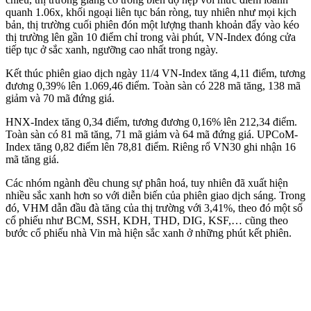
quanh 1.06x, khối ngoại liên tục bán ròng, tuy nhiên như mọi kịch
bản, thị trường cuối phiên đón một lượng thanh khoản đẩy vào kéo
thị trường lên gần 10 điểm chỉ trong vài phút, VN-Index đóng cửa
tiếp tục ở sắc xanh, ngưỡng cao nhất trong ngày.
Kết thúc phiên giao dịch ngày 11/4 VN-Index tăng 4,11 điểm, tương
đương 0,39% lên 1.069,46 điểm. Toàn sàn có 228 mã tăng, 138 mã
giảm và 70 mã đứng giá.
HNX-Index tăng 0,34 điểm, tương đương 0,16% lên 212,34 điểm.
Toàn sàn có 81 mã tăng, 71 mã giảm và 64 mã đứng giá. UPCoM-
Index tăng 0,82 điểm lên 78,81 điểm. Riêng rổ VN30 ghi nhận 16
mã tăng giá.
Các nhóm ngành đều chung sự phân hoá, tuy nhiên đã xuất hiện
nhiều sắc xanh hơn so với diễn biến của phiên giao dịch sáng. Trong
đó, VHM dẫn đầu đà tăng của thị trường với 3,41%, theo đó một số
cổ phiếu như BCM, SSH, KDH, THD, DIG, KSF,… cũng theo
bước cổ phiếu nhà Vin mà hiện sắc xanh ở những phút kết phiên.