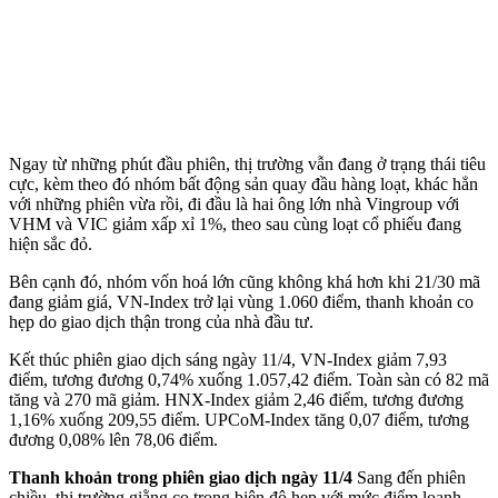
Ngay từ những phút đầu phiên, thị trường vẫn đang ở trạng thái tiêu
cực, kèm theo đó nhóm bất động sản quay đầu hàng loạt, khác hẳn
với những phiên vừa rồi, đi đầu là hai ông lớn nhà Vingroup với
VHM và VIC giảm xấp xỉ 1%, theo sau cùng loạt cổ phiếu đang
hiện sắc đỏ.
Bên cạnh đó, nhóm vốn hoá lớn cũng không khá hơn khi 21/30 mã
đang giảm giá, VN-Index trở lại vùng 1.060 điểm, thanh khoản co
hẹp do giao dịch thận trong của nhà đầu tư.
Kết thúc phiên giao dịch sáng ngày 11/4, VN-Index giảm 7,93
điểm, tương đương 0,74% xuống 1.057,42 điểm. Toàn sàn có 82 mã
tăng và 270 mã giảm. HNX-Index giảm 2,46 điểm, tương đương
1,16% xuống 209,55 điểm. UPCoM-Index tăng 0,07 điểm, tương
đương 0,08% lên 78,06 điểm.
Thanh khoản trong phiên giao dịch ngày 11/4
Sang đến phiên
chiều, thị trường giằng co trong biên độ hẹp với mức điểm loanh