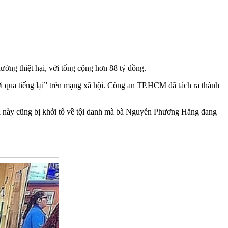
ờng thiệt hại, với tổng cộng hơn 88 tỷ đồng.
i qua tiếng lại” trên mạng xã hội. Công an TP.HCM đã tách ra thành
i này cũng bị khởi tố về tội danh mà bà Nguyễn Phương Hằng đang