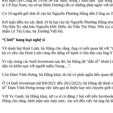
Kết luận của Công an TP.HCM xác định, trong 1 năm làm “dậy sóng” 
ty CP Đại Nam, trụ sở tại Bình Dương) đã có những phát ngôn với nh
Có 10 người gửi đơn tố cáo bà Nguyễn Phương Hằng đến Công an 
Kết luận điều tra xác định 10 bị hại của bà Nguyễn Phương Hằng tr
Thị Hàn Ni, nhà báo Nguyễn Đức Hiển, bà Trần Thị Thủy Tiên (ca 
nhân Lê Thị Giàu, bà Trương Việt Hà.
“Chửi” hàng loạt nghệ sĩ
Về danh hài Hoài Linh, bà Hằng cho rằng, ông có mối quan hệ với “th
bà có yêu cầu Hoài Linh cùng lên tiếng về hành vi lừa đảo của ông 
Vì vậy trong các buổi livestream sau đó, bà Hằng đã “đấu tố” Hoài L
dân và khốn nạn với người miền Trung…”.
Còn Đàm Vĩnh Hưng, bà Hằng khai, do bà có phát ngôn liên quan đến
Ở 14 buổi livestream (từ 8/8/2021 đến 26/2/2022), bà Hằng đã dành
tố” Đàm Vĩnh Hưng trong việc kêu gọi từ thiện hay nói chuyện giới t
Với Vy Oanh, bà Hằng khai, nữ ca sĩ có đăng 1 bài viết trên faceboo
Hằng cho rằng, bình luận này máy móc, xỉu xói đến việc bà ủng hộ đ