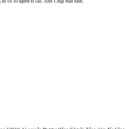
 đó có 10 người tố cáo. Ảnh: Chụp màn hình.