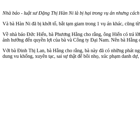
Nhà báo - luật sư Đặng Thị Hàn Ni là bị hại trong vụ án nhưng c
Và bà Hàn Ni đã bị khởi tố, bắt tạm giam trong 1 vụ án khác, cũng 
Về nhà báo Đức Hiển, bà Phương Hằng cho rằng, ông Hiển có trả lời p
ảnh hưởng đến quyền lợi của bà và Công ty Đại Nam. Nên bà Hằng có 
Với bà Đinh Thị Lan, bà Hằng cho rằng, bà này đã có những phát ngôn
dung vu khống, xuyên tạc, sai sự thật để bôi nhọ, xúc phạm danh dự,