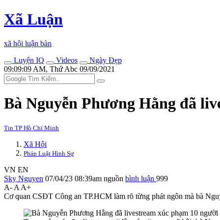
Xã Luận
xã hội luận bàn
Luyện IQ
Videos
Ngày Đẹp
09:09:09 AM, Thứ Abc 09/09/2021
Bà Nguyễn Phương Hằng đã live
Tin TP Hồ Chí Minh
Xã Hội
Pháp Luật Hình Sự
VN
EN
Sky Nguyen
07/04/23 08:39am
nguồn
bình luận
999
A-
A
A+
Cơ quan CSĐT Công an TP.HCM làm rõ từng phát ngôn mà bà Nguyễn