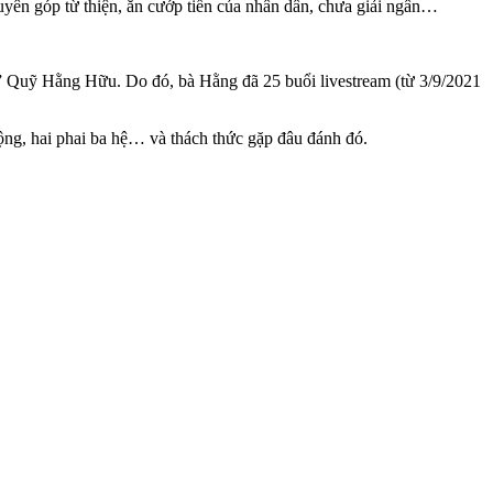
yên góp từ thiện, ăn cướp tiền của nhân dân, chưa giải ngân…
” Quỹ Hằng Hữu. Do đó, bà Hằng đã 25 buổi livestream (từ 3/9/2021
ộng, hai phai ba hệ… và thách thức gặp đâu đánh đó.