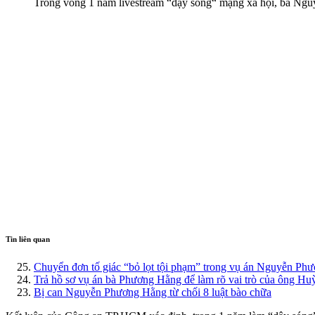
Trong vòng 1 năm livestream “dậy sóng“ mạng xã hội, bà Ngu
Tin liên quan
Chuyển đơn tố giác “bỏ lọt tội phạm” trong vụ án Nguyễn Ph
Trả hồ sơ vụ án bà Phương Hằng để làm rõ vai trò của ông 
Bị can Nguyễn Phương Hằng từ chối 8 luật bào chữa