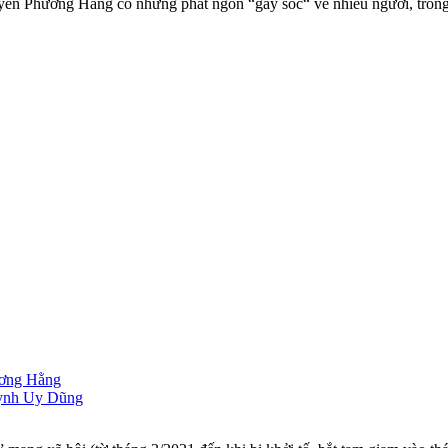
yễn Phương Hằng có những phát ngôn “gây sốc“ về nhiều người, trong
ương Hằng
Huỳnh Uy Dũng