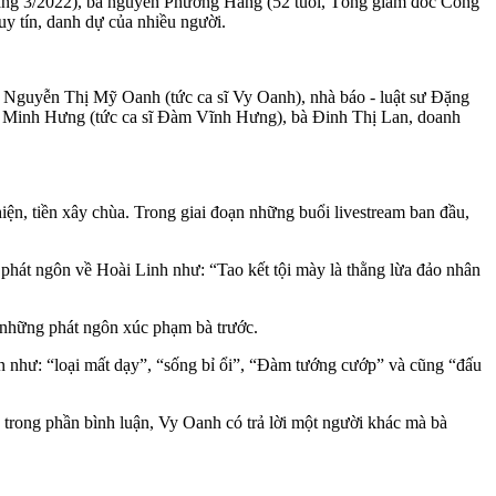
tháng 3/2022), bà nguyễn Phương Hằng (52 tuổi, Tổng giám đốc Công
uy tín, danh dự của nhiều người.
à Nguyễn Thị Mỹ Oanh (tức ca sĩ Vy Oanh), nhà báo - luật sư Đặng
h Minh Hưng (tức ca sĩ Đàm Vĩnh Hưng), bà Đinh Thị Lan, doanh
ện, tiền xây chùa. Trong giai đoạn những buổi livestream ban đầu,
 phát ngôn về Hoài Linh như: “Tao kết tội mày là thằng lừa đảo nhân
 những phát ngôn xúc phạm bà trước.
n như: “loại mất dạy”, “sống bỉ ổi”, “Đàm tướng cướp” và cũng “đấu
 trong phần bình luận, Vy Oanh có trả lời một người khác mà bà