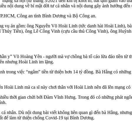
mạng xã hội (từ tháng 3/2021 đến khi bị khởi tố, bắt tạm giam vào 
iều nội dung về bí mật đời tư cá nhân và nội dung gây ảnh hưởng đến 
TP.HCM, Công an tỉnh Bình Dương và Bộ Công an.
ong vụ án gồm: ông Nguyễn Võ Hoài Linh (tức danh hài Hoài Linh), b
sĩ Thủy Tiên), ông Lê Công Vinh (cựu cầu thủ Công Vinh), ông Huỳn
ần y” Võ Hoàng Yên - người mà vợ chồng bà tố cáo lừa đảo tiền từ thi
Yên nhưng Hoài Linh im lặng.
inh trong việc “ngâm” tiền từ thiện hơn 14 tỷ đồng. Bà Hằng có những
 Hoài Linh mà ca sĩ này chơi thân với Hoài Linh nên đã lên mạng có
 nhiều thời gian chửi bới Đàm Vĩnh Hưng. Trong đó có những phát ngô
ính.
k cá nhân. Dù nội dung bài viết không liên quan gì đến bà Hằng, nhưng
ất để làm từ thiện chống Covid-19 tại Bình Dương.