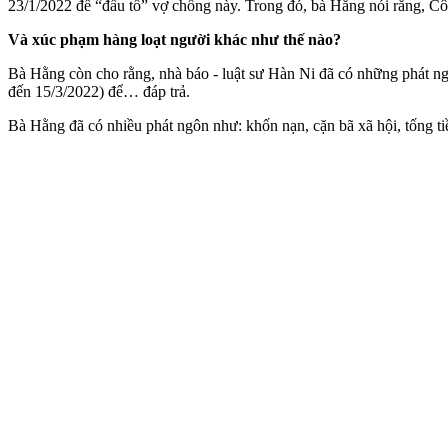
23/1/2022 để “đấu tố” vợ chồng này. Trong đó, bà Hằng nói rằng, C
Và xúc phạm hàng loạt người khác như thế nào?
Bà Hằng còn cho rằng, nhà báo - luật sư Hàn Ni đã có những phát 
đến 15/3/2022) để… đáp trả.
Bà Hằng đã có nhiều phát ngôn như: khốn nạn, cặn bã xã hội, tống t