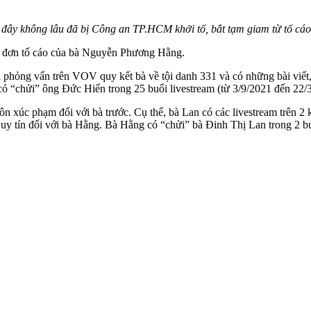
ách đây không lâu đã bị Công an TP.HCM khởi tố, bắt tạm giam từ t
từ đơn tố cáo của bà Nguyễn Phương Hằng.
hỏng vấn trên VOV quy kết bà về tội danh 331 và có những bài viết, v
“chửi” ông Đức Hiển trong 25 buổi livestream (từ 3/9/2021 đến 22/3/
 xúc phạm đối với bà trước. Cụ thể, bà Lan có các livestream trên 2 k
 uy tín đối với bà Hằng. Bà Hằng có “chửi” bà Đinh Thị Lan trong 2 bu