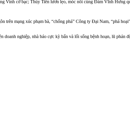
ông Vinh cờ bạc; Thủy Tiên lươn lẹo, móc nối cùng Đàm Vĩnh Hưng qu
ngôn trên mạng xúc phạm bà, “chống phá” Công ty Đại Nam, “phá hoại
iền doanh nghiệp, nhà báo cực kỳ bẩn và lối sống bệnh hoạn, lũ phản đ