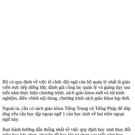
Bộ có quy định về việc tổ chức đội ngũ cán bộ quản lý nhất là giáo
viên trực tiếp đứng lớp; đánh giá công tác quản lý và giảng dạy sau
mỗi năm thực hiện chương trình, sách giáo khoa mới và rút kinh
nghiệm, điều chỉnh nội dung, chương trình sách giáo khoa kịp thời.
Ngoài ra, cần có sách giáo khoa Tiếng Trung và Tiếng Pháp để đáp
ứng yêu cầu học tập ngoại ngữ 1 của học sinh về hai môn ngoại
ngữ này.
Ban hành hướng dẫn thống nhất về việc quy định học sinh thay đổi
môn học lựa chọn, chuyên đề học tập tự chọn sau mỗi năm học.