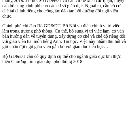
thông 2018. Từ đó, Sở GD&ĐT có căn cứ đề xuất các quận, huyện
cấp bổ sung kinh phí cho các cơ sở giáo dục. Ngoài ra, cần có cơ
chế tài chính riêng cho công tác đào tạo bồi dưỡng đội ngũ viên
chức.
Chính phủ chỉ đạo Bộ GD&ĐT, Bộ Nội vụ điều chỉnh vị trí việc
làm trong trường phổ thông. Cụ thể, bổ sung vị trí việc làm, có văn
bản hướng dẫn về tuyển dụng, xây dựng cơ chế và chế độ riêng đối
với giáo viên hai môn tiếng Anh, Tin học. Việc này nhằm thu hút và
giữ chân đội ngũ giáo viên gắn bó với giáo dục tiểu học…
Bộ GD&ĐT cần có quy định cụ thể cho ngành giáo dục khi thực
hiện Chương trình giáo dục phổ thông 2018.