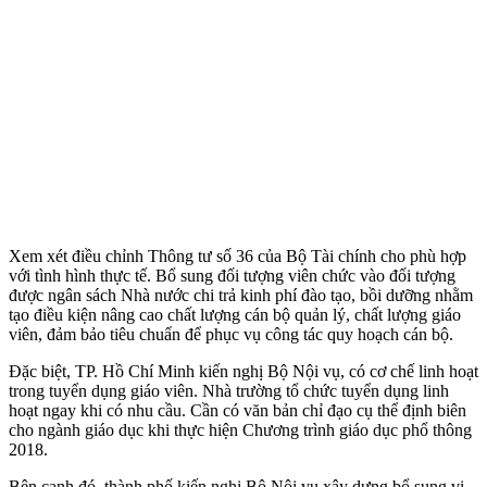
Xem xét điều chỉnh Thông tư số 36 của Bộ Tài chính cho phù hợp
với tình hình thực tế. Bổ sung đối tượng viên chức vào đối tượng
được ngân sách Nhà nước chi trả kinh phí đào tạo, bồi dưỡng nhằm
tạo điều kiện nâng cao chất lượng cán bộ quản lý, chất lượng giáo
viên, đảm bảo tiêu chuẩn để phục vụ công tác quy hoạch cán bộ.
Đặc biệt, TP. Hồ Chí Minh kiến nghị Bộ Nội vụ, có cơ chế linh hoạt
trong tuyển dụng giáo viên. Nhà trường tổ chức tuyển dụng linh
hoạt ngay khi có nhu cầu. Cần có văn bản chỉ đạo cụ thể định biên
cho ngành giáo dục khi thực hiện Chương trình giáo dục phổ thông
2018.
Bên cạnh đó, thành phố kiến nghị Bộ Nội vụ xây dựng bổ sung vị