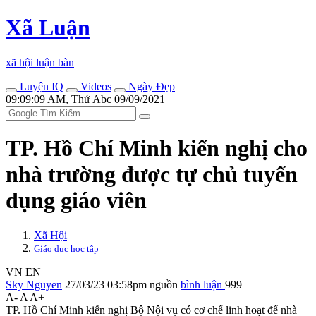
Xã Luận
xã hội luận bàn
Luyện IQ
Videos
Ngày Đẹp
09:09:09 AM, Thứ Abc 09/09/2021
TP. Hồ Chí Minh kiến nghị cho
nhà trường được tự chủ tuyển
dụng giáo viên
Xã Hội
Giáo dục học tập
VN
EN
Sky Nguyen
27/03/23 03:58pm
nguồn
bình luận
999
A-
A
A+
TP. Hồ Chí Minh kiến nghị Bộ Nội vụ có cơ chế linh hoạt để nhà