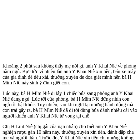
Khoảng 2 phút sau không thấy mẹ nói gì, anh Y Khai Niê về phòng
nằm ngủ. Bực tức vì nhiều lần anh Y Khai Niê xin tiền, bán xe máy
của gia đình để tiêu xài, thường xuyên đe dọa giết mình nên bà H
Mĩm Niê nảy sinh ý định giết con.
Lúc này, bà H Mĩm Niê đi lấy 1 chiếc búa sang phòng anh Y Khai
Niê đang ngủ. Lúc tới cửa phòng, bà H Mĩm Niê đứng nhìn con
ngủ rồi bật khóc. Tuy nhiên, sau khi nghĩ lại những hành động mà
con trai gây ra, bà H Mĩm Niê đã đi tới dùng búa đánh nhiều cái vào
người khiến anh Y Khai Niê tử vong tại chỗ.
Chị H Luit Niê (chị gái của nạn nhân) cho biết anh Y Khai Niê
nghiện rượu gần 10 năm nay, thường xuyên xin tiền, đánh đập cha
mẹ và người thân. Trước đó, Y Khai Niê xin tiền chị nhưng không