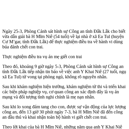
Ngày 25-3, Phòng Cảnh sát hình sự Công an tỉnh Đắk Lắk cho biết
vừa dẫn giải bà H Mĩm Niê (54 tuổi) về lại nhà ở xã Ea Tul (huyện
Cư M’gar, tỉnh Đắk Lắk) để thực nghiệm điều tra về hành vi dùng
búa đánh chết con trai.
Thực nghiệm điều tra vụ án mẹ giết con trai
Theo đó, khoảng 9 giờ ngày 5-3, Phòng Cảnh sát hình sự Công an
tỉnh Đắk Lắk tiếp nhận tin báo về việc anh Y Khai Niê (27 tuổi, ngụ
xã Ea Tul) t‌ử von‌g tại phòng ngủ, không rõ nguyên nhân.
Sau khi khám nghiệm hiện trường, khám nghiệm t‌ử th‌i và triển khai
các biện pháp nghiệp vụ, cơ quan công an xác định đây là vụ án
mạng và đối tượng tình nghi chính là mẹ nạn nhân.
Sau khi lo xong đám tang cho con, được sự vận động của lực lượng
công an, đến 13 giờ 30 phút ngày 7-3, bà H Mĩm Niê đã đến công
an đầu thú và khai nhận toàn bộ hành vi giết chết con trai.
Theo lời khai của bà H Mĩm Niê, những năm qua anh Y Khai Niê