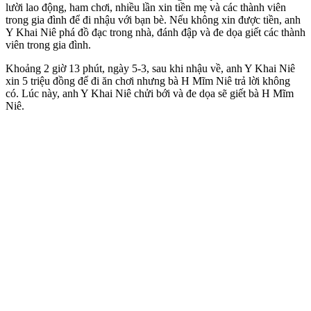
lười lao động, ham chơi, nhiều lần xin tiền mẹ và các thành viên
trong gia đình để đi nhậu với bạn bè. Nếu không xin được tiền, anh
Y Khai Niê phá đồ đạc trong nhà, đánh đập và đe dọa giết các thành
viên trong gia đình.
Khoảng 2 giờ 13 phút, ngày 5-3, sau khi nhậu về, anh Y Khai Niê
xin 5 triệu đồng để đi ăn chơi nhưng bà H Mĩm Niê trả lời không
có. Lúc này, anh Y Khai Niê chửi bới và đe dọa sẽ giết bà H Mĩm
Niê.