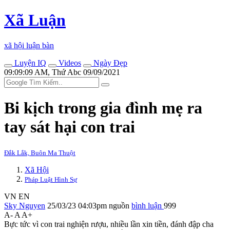
Xã Luận
xã hội luận bàn
Luyện IQ
Videos
Ngày Đẹp
09:09:09 AM, Thứ Abc 09/09/2021
Bi kịch trong gia đình mẹ ra
tay sát hại con trai
Đắk Lắk, Buôn Ma Thuột
Xã Hội
Pháp Luật Hình Sự
VN
EN
Sky Nguyen
25/03/23 04:03pm
nguồn
bình luận
999
A-
A
A+
Bực tức vì con trai nghiện rượu, nhiều lần xin tiền, đánh đập cha